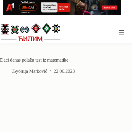
Skip
to
content
Đaci danas polažu test iz matematike
Љубица Marković
22.06.2023