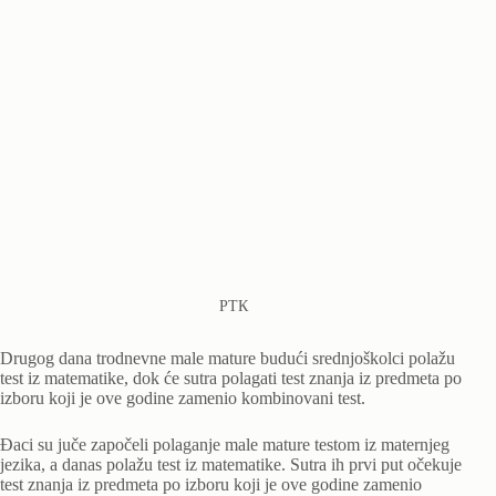
РТК
Drugog dana trodnevne male mature budući srednjoškolci polažu
test iz matematike, dok će sutra polagati test znanja iz predmeta po
izboru koji je ove godine zamenio kombinovani test.
Đaci su juče započeli polaganje male mаture testom iz maternjeg
jezika, a danas polažu test iz matematike. Sutra ih prvi put očekuje
test znanja iz predmeta po izboru koji je ove godine zamenio