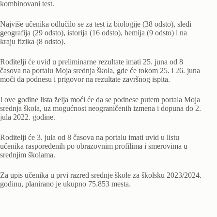
kombinovani test.
Najviše učenika odlučilo se za test iz biologije (38 odsto), sledi
geografija (29 odsto), istorija (16 odsto), hemija (9 odsto) i na
kraju fizika (8 odsto).
Roditelji će uvid u preliminarne rezultate imati 25. juna od 8
časova na portalu Moja srednja škola, gde će tokom 25. i 26. juna
moći da podnesu i prigovor na rezultate završnog ispita.
I ove godine lista želja moći će da se podnese putem portala Moja
srednja škola, uz mogućnost neograničenih izmena i dopuna do 2.
jula 2022. godine.
Roditelji će 3. jula od 8 časova na portalu imati uvid u listu
učenika raspoređenih po obrazovnim profilima i smerovima u
srednjim školama.
Za upis učenika u prvi razred srednje škole za školsku 2023/2024.
godinu, planirano je ukupno 75.853 mesta.