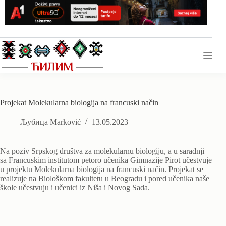
Skip
to
content
Projekat Molekularna biologija na francuski način
Љубица Marković
13.05.2023
Na poziv Srpskog društva za molekularnu biologiju, a u saradnji
sa Francuskim institutom petoro učenika Gimnazije Pirot učestvuje
u projektu Molekularna biologija na francuski način. Projekat se
realizuje na Biološkom fakultetu u Beogradu i pored učenika naše
škole učestvuju i učenici iz Niša i Novog Sada.