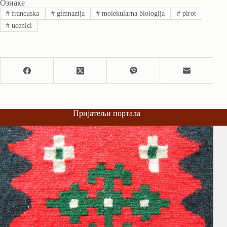
Ознаке
#
francuska
#
gimnazija
#
molekularna biologija
#
pirot
#
ucenici
Пријатељи портала