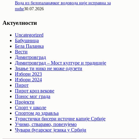
Вода из белопаланачког водовода није исправна за
пиће
30.07.2026
Актуелности
Uncategorized
Бабушница
Бела Паланка
Вести
Димитровград
Димитровград – Мост културе и традиције
Знање ти нико не може одузети
Избори 2023
Избори 2024
Пирот
Пирот кроз векове
Понос мог града
Пројекти
Спорт у школе
Спортом до здравља
Туристички бисери источне капије Србије
Учимо, стварамо, повезујемо
Чувари бугарског језика у Србији