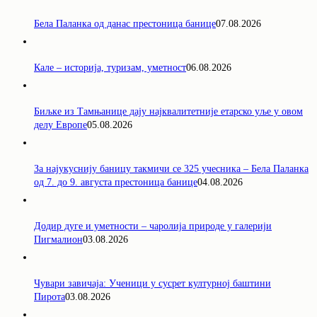
Бела Паланка од данас престоница банице
07.08.2026
Кале – историја, туризам, уметност
06.08.2026
Биљке из Тамњанице дају најквалитетније етарско уље у овом
делу Европе
05.08.2026
За најукуснију баницу такмичи се 325 учесника – Бела Паланка
од 7. до 9. августа престоница банице
04.08.2026
Додир дуге и уметности – чаролија природе у галерији
Пигмалион
03.08.2026
Чувари завичаја: Ученици у сусрет културној баштини
Пирота
03.08.2026