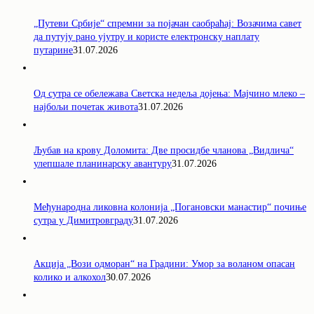
„Путеви Србије“ спремни за појачан саобраћај: Возачима савет
да путују рано ујутру и користе електронску наплату
путарине
31.07.2026
Од сутра се обележава Светска недеља дојења: Мајчино млеко –
најбољи почетак живота
31.07.2026
Љубав на крову Доломита: Две просидбе чланова „Видлича“
улепшале планинарску авантуру
31.07.2026
Међународна ликовна колонија „Погановски манастир“ почиње
сутра у Димитровграду
31.07.2026
Акција „Вози одморан“ на Градини: Умор за воланом опасан
колико и алкохол
30.07.2026