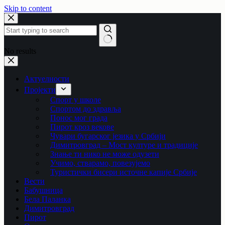
Skip to content
No results
Актуелности
Пројекти
Спорт у школе
Спортом до здравља
Понос мог града
Пирот кроз векове
Чувари бугарског језика у Србији
Димитровград – Мост културе и традиције
Знање ти нико не може одузети
Учимо, стварамо, повезујемо
Туристички бисери источне капије Србије
Вести
Бабушница
Бела Паланка
Димитровград
Пирот