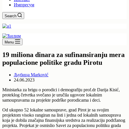
Импресум
Search
Menu
19 miliona dinara za sufinansiranju mera
populacione politike gradu Pirotu
Љубица Marković
24.06.2023
Ministarka za brigu o porodici i demografiju prof.dr Darija Кisić,
proteklog četvrtka svečano je uručila ugovore lokalnim
samoupravama za projekte podrške porodicama i deci.
Od ukupno 52 lokalne samouprave, grad Pirot je sa svojim
projektom visoko rangiran na listi i jedna od lokalnih samouprava
koja je dobila značajna finansijska sredstva za realizaciju podržanog
projekta. Projekat je osmislio Savet za populacionu politiku grada