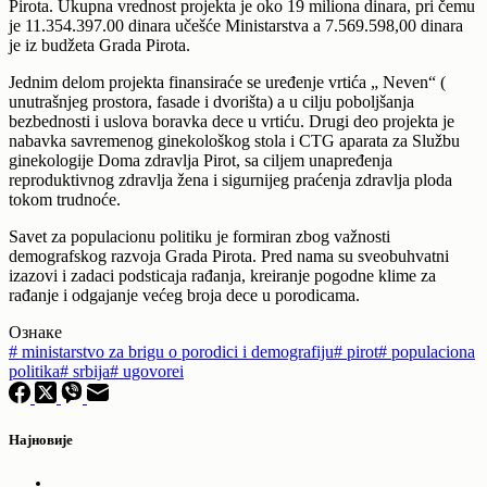
Pirota. Ukupna vrednost projekta je oko 19 miliona dinara, pri čemu
je 11.354.397.00 dinara učešće Ministarstva a 7.569.598,00 dinara
je iz budžeta Grada Pirota.
Jednim delom projekta finansiraće se uređenje vrtića „ Neven“ (
unutrašnjeg prostora, fasade i dvorišta) a u cilju poboljšanja
bezbednosti i uslova boravka dece u vrtiću. Drugi deo projekta je
nabavka savremenog ginekološkog stola i CTG aparata za Službu
ginekologije Doma zdravlja Pirot, sa ciljem unapređenja
reproduktivnog zdravlja žena i sigurnijeg praćenja zdravlja ploda
tokom trudnoće.
Savet za populacionu politiku je formiran zbog važnosti
demografskog razvoja Grada Pirota. Pred nama su sveobuhvatni
izazovi i zadaci podsticaja rađanja, kreiranje pogodne klime za
rađanje i odgajanje većeg broja dece u porodicama.
Ознаке
#
ministarstvo za brigu o porodici i demografiju
#
pirot
#
populaciona
politika
#
srbija
#
ugovorei
Најновије