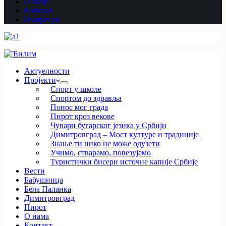
О нама
Контакт
Импресум
Актуелности
Пројекти
Спорт у школе
Спортом до здравља
Понос мог града
Пирот кроз векове
Чувари бугарског језика у Србији
Димитровград – Мост културе и традиције
Знање ти нико не може одузети
Учимо, стварамо, повезујемо
Туристички бисери источне капије Србије
Вести
Бабушница
Бела Паланка
Димитровград
Пирот
О нама
Контакт