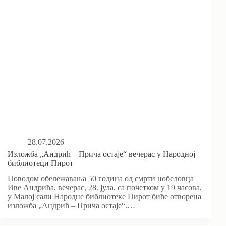
28.07.2026
Изложба „Андрић – Прича остаје“ вечерас у Народној
библиотеци Пирот
Поводом обележавања 50 година од смрти нобеловца
Иве Андрића, вечерас, 28. јула, са почетком у 19 часова,
у Малој сали Народне библиотеке Пирот биће отворена
изложба „Андрић – Прича остаје“.…