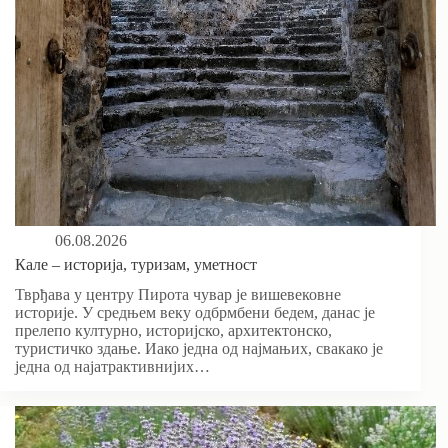
06.08.2026
Кале – историја, туризам, уметност
Тврђава у центру Пирота чувар је вишевековне
историје. У средњем веку одбрмбени бедем, данас је
прелепо културно, историјско, архитектонско,
туристичко здање. Иако једна од најмањих, свакако је
једна од најатрактивнијих…