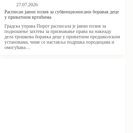
27.07.2026
Расписан јавни позив за субвенционисани боравак деце
у приватним вртићима
Градска управа Пирот расписала је јавни позив за
подношење захтева за признавање права на накнаду
дела трошкова боравка деце у приватним предшколским
установама, чиме се наставља подршка породицама и
омогућава…