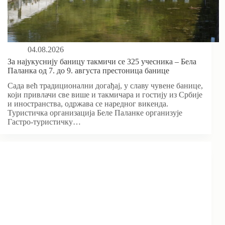
04.08.2026
За најукуснију баницу такмичи се 325 учесника – Бела
Паланка од 7. до 9. августа престоница банице
Сада већ традиционални догађај, у славу чувене банице,
који привлачи све више и такмичара и гостију из Србије
и иностранства, одржава се наредног викенда.
Туристичка организација Беле Паланке организује
Гастро-туристичку…