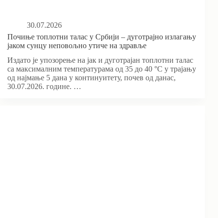
30.07.2026
Почиње топлотни талас у Србији – дуготрајно излагању
јаком сунцу неповољно утиче на здравље
Издато је упозорење на јак и дуготрајан топлотни талас
са максималним температурама од 35 до 40 °С у трајању
од најмање 5 дана у континуитету, почев од данас,
30.07.2026. године. …