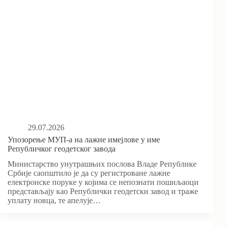
29.07.2026
Упозорење МУП-а на лажне имејлове у име
Републичког геодетског завода
Министарство унутрашњих послова Владе Републике
Србије саопштило је да су регистроване лажне
електронске поруке у којима се непознати пошиљаоци
представљају као Републички геодетски завод и траже
уплату новца, те апелује…