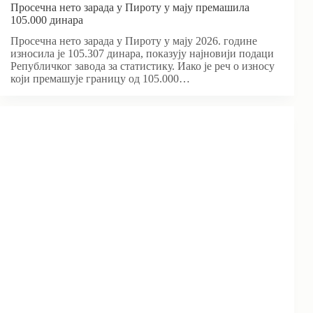
Просечна нето зарада у Пироту у мају премашила
105.000 динара
Просечна нето зарада у Пироту у мају 2026. године
износила је 105.307 динара, показују најновији подаци
Републичког завода за статистику. Иако је реч о износу
који премашује границу од 105.000…