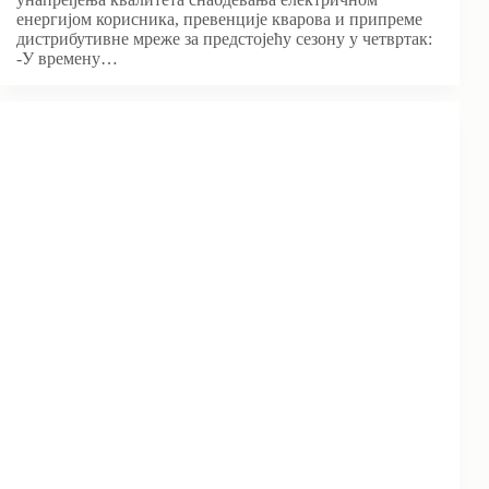
енергијом корисника, превенције кварова и припреме
дистрибутивне мреже за предстојећу сезону у четвртак:
-У времену…