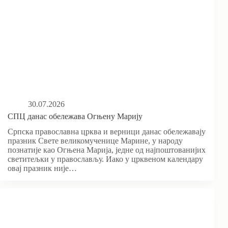
30.07.2026
СПЦ данас обележава Огњену Марију
Српска православна црква и верници данас обележавају
празник Свете великомученице Марине, у народу
познатије као Огњена Марија, једне од најпоштованијих
светитељки у православљу. Иако у црквеном календару
овај празник није…