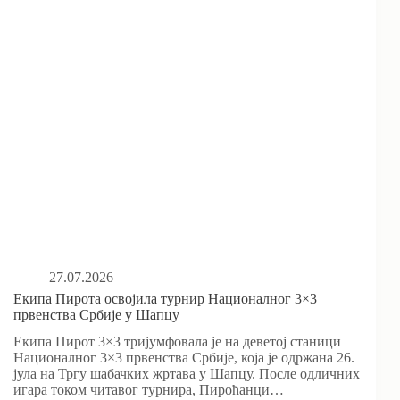
27.07.2026
Екипа Пирота освојила турнир Националног 3×3
првенства Србије у Шапцу
Екипа Пирот 3×3 тријумфовала је на деветој станици
Националног 3×3 првенства Србије, која је одржана 26.
јула на Тргу шабачких жртава у Шапцу. После одличних
игара током читавог турнира, Пироћанци…