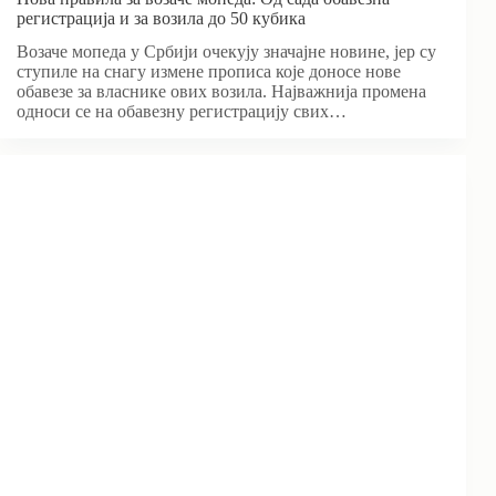
регистрација и за возила до 50 кубика
Возаче мопеда у Србији очекују значајне новине, јер су
ступиле на снагу измене прописа које доносе нове
обавезе за власнике ових возила. Најважнија промена
односи се на обавезну регистрацију свих…