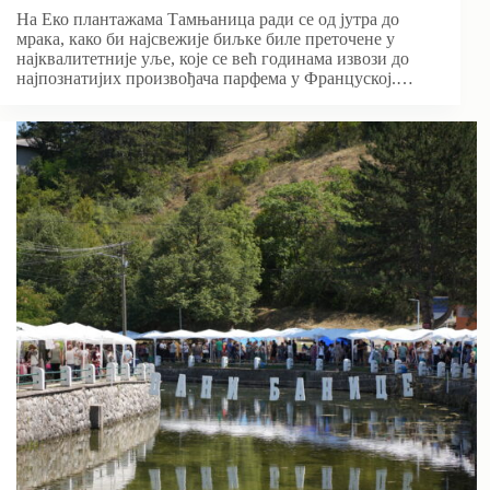
На Еко плантажама Тамњаница ради се од јутра до
мрака, како би најсвежије биљке биле преточене у
најквалитетније уље, које се већ годинама извози до
најпознатијих произвођача парфема у Француској.…