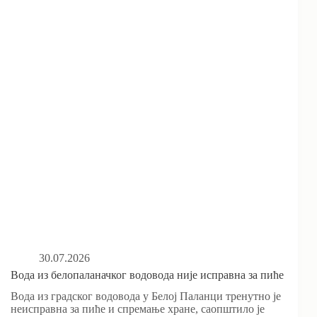
30.07.2026
Вода из белопаланачког водовода није исправна за пиће
Вода из градског водовода у Белој Паланци тренутно је
неисправна за пиће и спремање хране, саопштило је