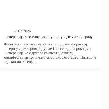
28.07.2026
„Генерација 5“ одушевила публику у Димитровграду
Љубитељи рок музике уживали су у незаборавној
вечери у Димитровграду, где је легендарна рок група
„Генерација 5“ одржала концерт у оквиру
манифестације Културно-спортско лето 2026. Наступ је
одржан на терену…