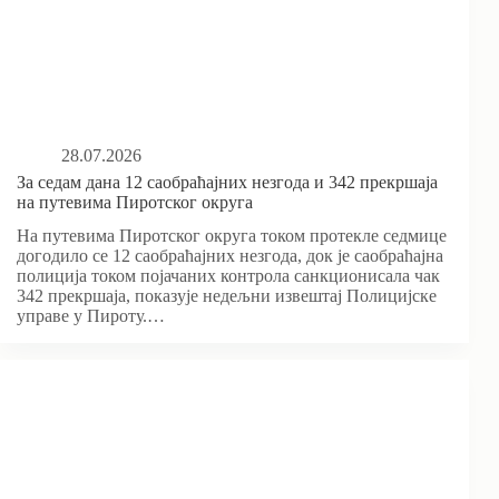
28.07.2026
За седам дана 12 саобраћајних незгода и 342 прекршаја
на путевима Пиротског округа
На путевима Пиротског округа током протекле седмице
догодило се 12 саобраћајних незгода, док је саобраћајна
полиција током појачаних контрола санкционисала чак
342 прекршаја, показује недељни извештај Полицијске
управе у Пироту.…