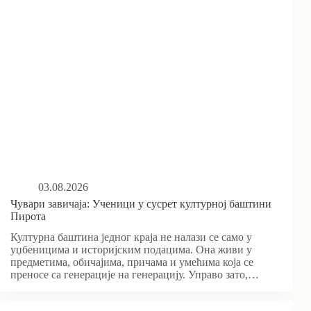
03.08.2026
Чувари завичаја: Ученици у сусрет културној баштини
Пирота
Културна баштина једног краја не налази се само у
уџбеницима и историјским подацима. Она живи у
предметима, обичајима, причама и умећима која се
преносе са генерације на генерацију. Управо зато,…