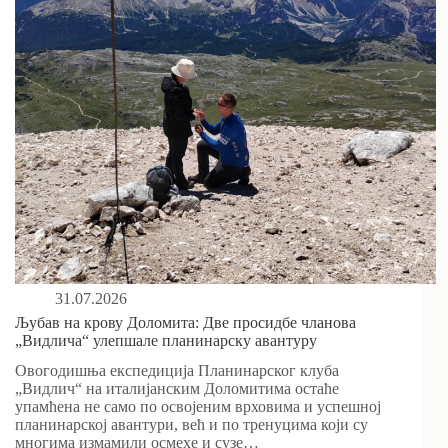
31.07.2026
Љубав на крову Доломита: Две просидбе чланова
„Видлича“ улепшале планинарску авантуру
Овогодишња експедиција Планинарског клуба
„Видлич“ на италијанским Доломитима остаће
упамћена не само по освојеним врховима и успешној
планинарској авантури, већ и по тренуцима који су
многима измамили осмехе и сузе…