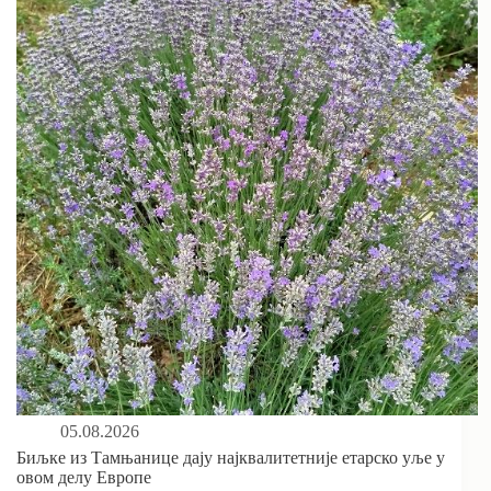
05.08.2026
Биљке из Тамњанице дају најквалитетније етарско уље у
овом делу Европе