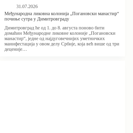
31.07.2026
Међународна ликовна колонија „Погановски манастир“
почиње сутра у Димитровграду
Димитровград ће од 1. до 8. августа поново бити
домаћин Међународне ликовне колоније „Погановски
манастир“, једне од најдуговечнијих уметничких
манифестација у овом делу Србије, која већ више од три
деценије…