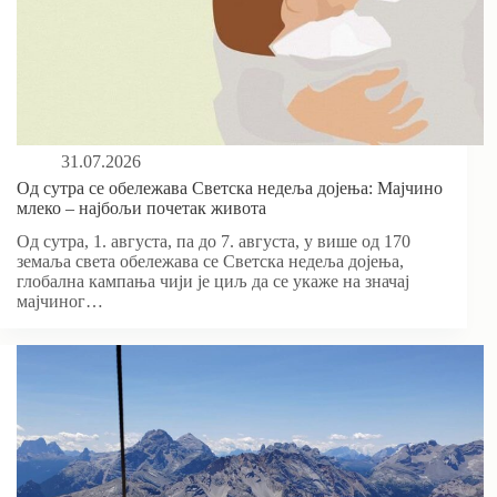
31.07.2026
Од сутра се обележава Светска недеља дојења: Мајчино
млеко – најбољи почетак живота
Од сутра, 1. августа, па до 7. августа, у више од 170
земаља света обележава се Светска недеља дојења,
глобална кампања чији је циљ да се укаже на значај
мајчиног…