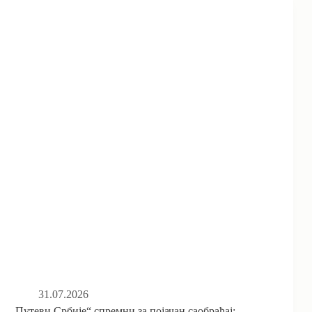
31.07.2026
„Путеви Србије“ спремни за појачан саобраћај: