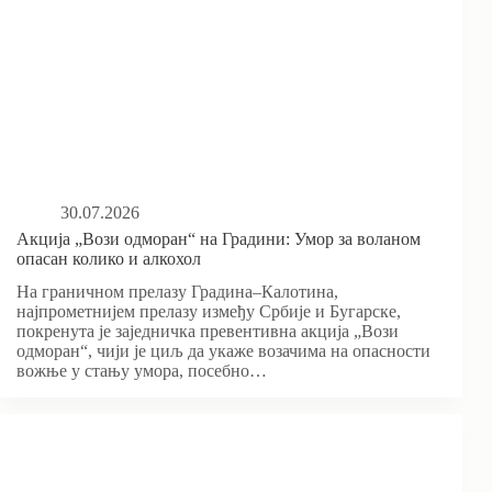
30.07.2026
Акција „Вози одморан“ на Градини: Умор за воланом
опасан колико и алкохол
На граничном прелазу Градина–Калотина,
најпрометнијем прелазу између Србије и Бугарске,
покренута је заједничка превентивна акција „Вози
одморан“, чији је циљ да укаже возачима на опасности
вожње у стању умора, посебно…