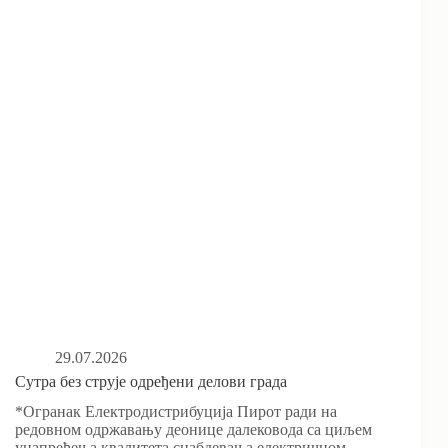
29.07.2026
Сутра без струје одређени делови града
*Огранак Електродистрибуција Пирот ради на
редовном одржавању деонице далековода са циљем
унапређења квалитета снабдевања електричном