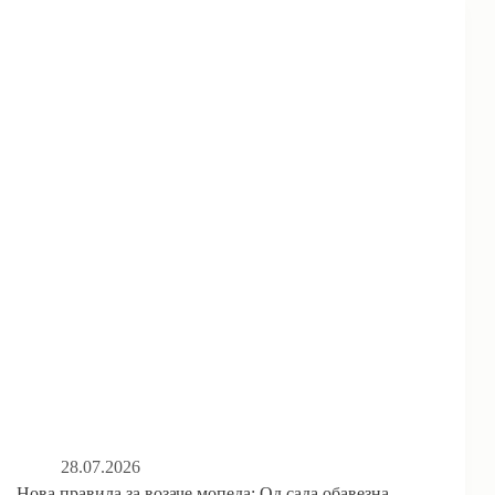
28.07.2026
Нова правила за возаче мопеда: Од сада обавезна