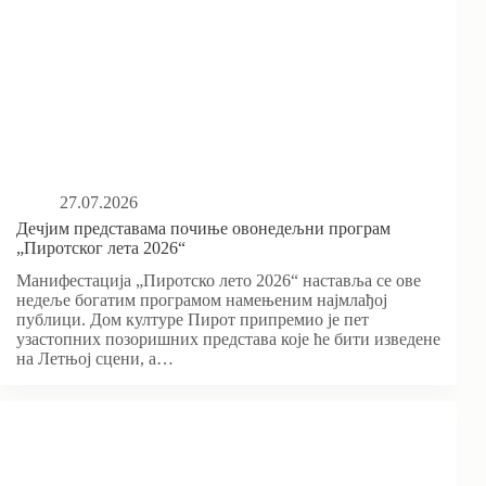
27.07.2026
Дечјим представама почиње овонедељни програм
„Пиротског лета 2026“
Манифестација „Пиротско лето 2026“ наставља се ове
недеље богатим програмом намењеним најмлађој
публици. Дом културе Пирот припремио је пет
узастопних позоришних представа које ће бити изведене
на Летњој сцени, а…