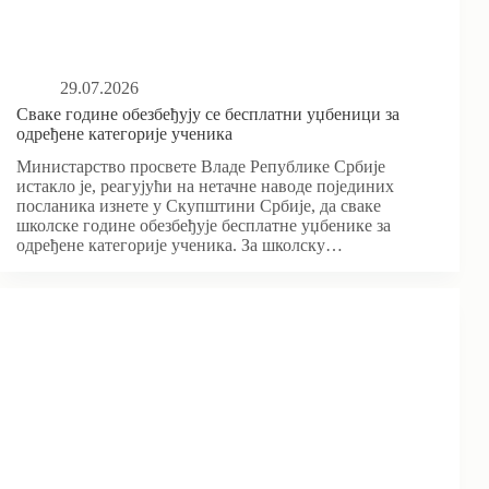
29.07.2026
Сваке године обезбеђују се бесплатни уџбеници за
одређене категорије ученика
Министарство просвете Владе Републике Србије
истакло је, реагујући на нетачне наводе појединих
посланика изнете у Скупштини Србије, да сваке
школске године обезбеђује бесплатне уџбенике за
одређене категорије ученика. За школску…