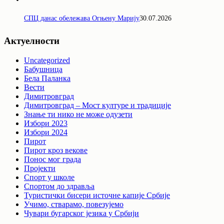
СПЦ данас обележава Огњену Марију
30.07.2026
Актуелности
Uncategorized
Бабушница
Бела Паланка
Вести
Димитровград
Димитровград – Мост културе и традиције
Знање ти нико не може одузети
Избори 2023
Избори 2024
Пирот
Пирот кроз векове
Понос мог града
Пројекти
Спорт у школе
Спортом до здравља
Туристички бисери источне капије Србије
Учимо, стварамо, повезујемо
Чувари бугарског језика у Србији