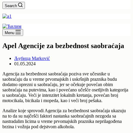
Search
Menu
Apel Agencije za bezbednost saobraćaja
Љубица Marković
01.05.2024
Agencija za bezbednost saobraćaja poziva sve učesnike u
saobraćaju da u vreme prvomajskih i uskršnjih praznika budu
dodatno oprezni u saobraćaju, jer se očekuje povećan obim
saobraćaja na putevima, kao i povećano učešće osetljivih kategorija
u saobraćaju. Veći je intenzitet lokalnih kretanja, povećan broj
motocikala, bicikala i mopeda, kao i veći broj pešaka.
Analize koje sprovodi Agencija za bezbednost saobraćaja ukazuju
na to da su najčešći faktori nastanka saobraćajnih nezgoda sa
nastradalim licima u vreme prvomajskih praznika neprilagođena
brzina i vožnja pod dejstvom alkohola.