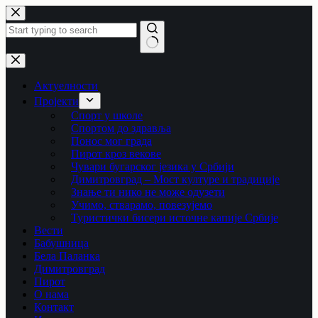
Skip
to
content
No
results
Актуелности
Пројекти
Спорт у школе
Спортом до здравља
Понос мог града
Пирот кроз векове
Чувари бугарског језика у Србији
Димитровград – Мост културе и традиције
Знање ти нико не може одузети
Учимо, стварамо, повезујемо
Туристички бисери источне капије Србије
Вести
Бабушница
Бела Паланка
Димитровград
Пирот
О нама
Контакт