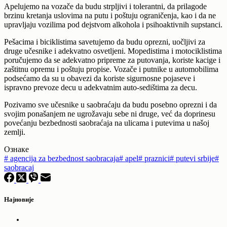
Apelujemo na vozače da budu strpljivi i tolerantni, da prilagode
brzinu kretanja uslovima na putu i poštuju ograničenja, kao i da ne
upravljaju vozilima pod dejstvom alkohola i psihoaktivnih supstanci.
Pešacima i biciklistima savetujemo da budu oprezni, uočljivi za
druge učesnike i adekvatno osvetljeni. Mopedistima i motociklistima
poručujemo da se adekvatno pripreme za putovanja, koriste kacige i
zaštitnu opremu i poštuju propise. Vozače i putnike u automobilima
podsećamo da su u obavezi da koriste sigurnosne pojaseve i
ispravno prevoze decu u adekvatnim auto-sedištima za decu.
Pozivamo sve učesnike u saobraćaju da budu posebno oprezni i da
svojim ponašanjem ne ugrožavaju sebe ni druge, već da doprinesu
povećanju bezbednosti saobraćaja na ulicama i putevima u našoj
zemlji.
Ознаке
#
agencija za bezbednost saobracaja
#
apel
#
praznici
#
putevi srbije
#
saobracaj
Најновије