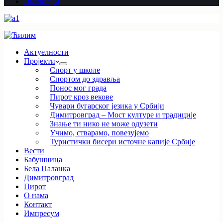
Импресум
Актуелности
Пројекти
Спорт у школе
Спортом до здравља
Понос мог града
Пирот кроз векове
Чувари бугарског језика у Србији
Димитровград – Мост културе и традиције
Знање ти нико не може одузети
Учимо, стварамо, повезујемо
Туристички бисери источне капије Србије
Вести
Бабушница
Бела Паланка
Димитровград
Пирот
О нама
Контакт
Импресум