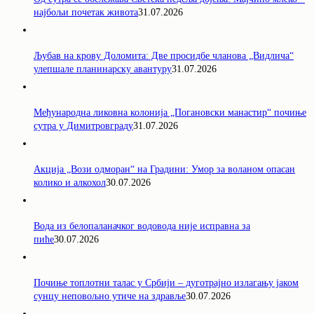
најбољи почетак живота
31.07.2026
Љубав на крову Доломита: Две просидбе чланова „Видлича“
улепшале планинарску авантуру
31.07.2026
Међународна ликовна колонија „Погановски манастир“ почиње
сутра у Димитровграду
31.07.2026
Акција „Вози одморан“ на Градини: Умор за воланом опасан
колико и алкохол
30.07.2026
Вода из белопаланачког водовода није исправна за
пиће
30.07.2026
Почиње топлотни талас у Србији – дуготрајно излагању јаком
сунцу неповољно утиче на здравље
30.07.2026