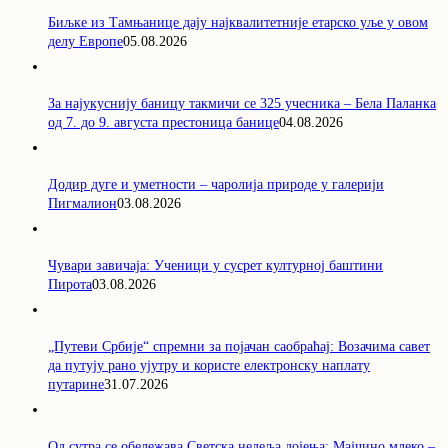
Биљке из Тамњанице дају најквалитетније етарско уље у овом
делу Европе
05.08.2026
За најукуснију баницу такмичи се 325 учесника – Бела Паланка
од 7. до 9. августа престоница банице
04.08.2026
Додир дуге и уметности – чаролија природе у галерији
Пигмалион
03.08.2026
Чувари завичаја: Ученици у сусрет културној баштини
Пирота
03.08.2026
„Путеви Србије“ спремни за појачан саобраћај: Возачима савет
да путују рано ујутру и користе електронску наплату
путарине
31.07.2026
Од сутра се обележава Светска недеља дојења: Мајчино млеко –