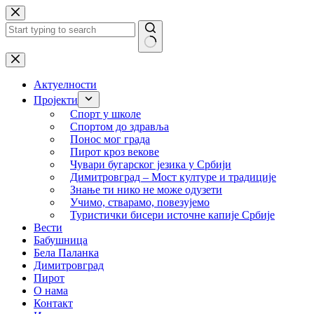
Skip
to
content
No
results
Актуелности
Пројекти
Спорт у школе
Спортом до здравља
Понос мог града
Пирот кроз векове
Чувари бугарског језика у Србији
Димитровград – Мост културе и традиције
Знање ти нико не може одузети
Учимо, стварамо, повезујемо
Туристички бисери источне капије Србије
Вести
Бабушница
Бела Паланка
Димитровград
Пирот
О нама
Контакт