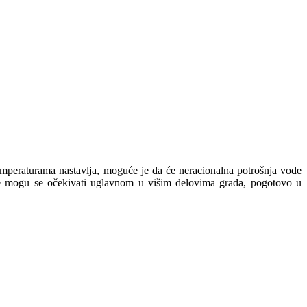
mperaturama nastavlja, moguće je da će neracionalna potrošnja vode
 mogu se očekivati uglavnom u višim delovima grada, pogotovo u