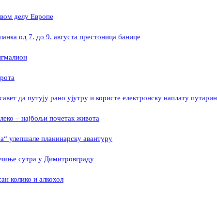
овом делу Европе
ланка од 7. до 9. августа престоница банице
игмалион
ирота
савет да путују рано ујутру и користе електронску наплату путарин
леко – најбољи почетак живота
а“ улепшале планинарску авантуру
очиње сутра у Димитровграду
ан колико и алкохол