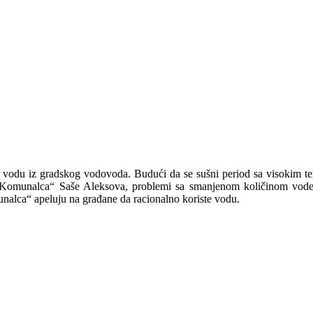
vodu iz gradskog vodovoda. Budući da se sušni period sa visokim te
 „Komunalca“ Saše Aleksova, problemi sa smanjenom količinom vode
nalca“ apeluju na građane da racionalno koriste vodu.