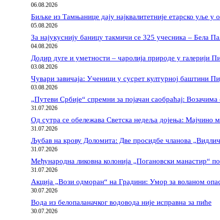
06.08.2026
Биљке из Тамњанице дају најквалитетније етарско уље у 
05.08.2026
За најукуснију баницу такмичи се 325 учесника – Бела Па
04.08.2026
Додир дуге и уметности – чаролија природе у галерији П
03.08.2026
Чувари завичаја: Ученици у сусрет културној баштини П
03.08.2026
„Путеви Србије“ спремни за појачан саобраћај: Возачима 
31.07.2026
Од сутра се обележава Светска недеља дојења: Мајчино м
31.07.2026
Љубав на крову Доломита: Две просидбе чланова „Видлич
31.07.2026
Међународна ликовна колонија „Погановски манастир“ п
31.07.2026
Акција „Вози одморан“ на Градини: Умор за воланом опас
30.07.2026
Вода из белопаланачког водовода није исправна за пиће
30.07.2026