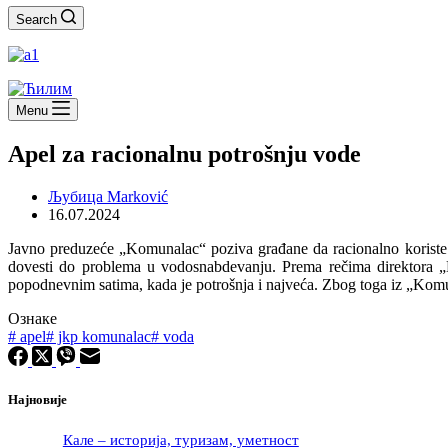
Search
Menu
Apel za racionalnu potrošnju vode
Љубица Marković
16.07.2024
Javno preduzeće „Komunalac“ poziva građane da racionalno koriste 
dovesti do problema u vodosnabdevanju. Prema rečima direktora
popodnevnim satima, kada je potrošnja i najveća. Zbog toga iz „Komu
Ознаке
#
apel
#
jkp komunalac
#
voda
Најновије
Кале – историја, туризам, уметност