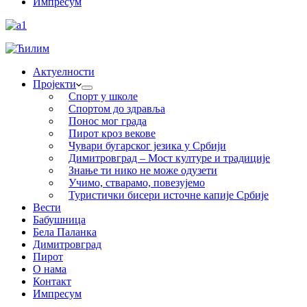
Импресум
Актуелности
Пројекти
Спорт у школе
Спортом до здравља
Понос мог града
Пирот кроз векове
Чувари бугарског језика у Србији
Димитровград – Мост културе и традиције
Знање ти нико не може одузети
Учимо, стварамо, повезујемо
Туристички бисери источне капије Србије
Вести
Бабушница
Бела Паланка
Димитровград
Пирот
О нама
Контакт
Импресум