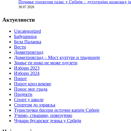
Почиње топлотни талас у Србији – дуготрајно излагању ј
30.07.2026
Актуелности
Uncategorized
Бабушница
Бела Паланка
Вести
Димитровград
Димитровград – Мост културе и традиције
Знање ти нико не може одузети
Избори 2023
Избори 2024
Пирот
Пирот кроз векове
Понос мог града
Пројекти
Спорт у школе
Спортом до здравља
Туристички бисери источне капије Србије
Учимо, стварамо, повезујемо
Чувари бугарског језика у Србији