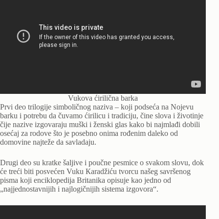
Vukova ćirilična barka
Prvi deo trilogije simboličnog naziva – koji podseća na Nojevu
barku i potrebu da čuvamo ćirilicu i tradiciju, čine slova i životinje
čije nazive izgovaraju muški i ženski glas kako bi najmlađi dobili
osećaj za rodove što je posebno onima rođenim daleko od
domovine najteže da savladaju.
Drugi deo su kratke šaljive i poučne pesmice o svakom slovu, dok
će treći biti posvećen Vuku Кaradžiću tvorcu našeg savršenog
pisma koji enciklopedija Britanika opisuje kao jedno od
„najjednostavnijih i najlogičnijih sistema izgovora“.