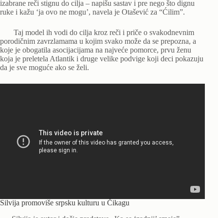
izabrane reči stignu do cilja – napišu sastav i pre nego što dignu
ruke i kažu ‘ja ovo ne mogu’, navela je Otašević za “Ćilim”.
Taj model ih vodi do cilja kroz reči i priče o svakodnevnim
porodičnim zavrzlamama u kojim svako može da se prepozna, a
koje je obogatila asocijacijama na najveće pomorce, prvu ženu
koja je preletela Atlantik i druge velike podvige koji deci pokazuju
da je sve moguće ako se želi.
Silvija promoviše srpsku kulturu u Čikagu