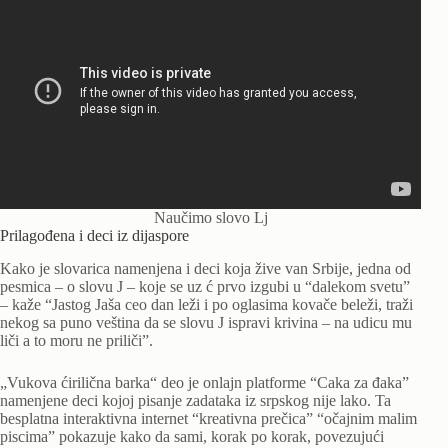
Naučimo slovo Lj
Prilagođena i deci iz dijaspore
Kako je slovarica namenjena i deci koja žive van Srbije, jedna od
pesmica – o slovu J – koje se uz ć prvo izgubi u “dalekom svetu”
– kaže “Jastog Jaša ceo dan leži i po oglasima kovače beleži, traži
nekog sa puno veština da se slovu J ispravi krivina – na udicu mu
liči a to moru ne priliči”.
„Vukova ćirilična barka“ deo je onlajn platforme “Caka za đaka”
namenjene deci kojoj pisanje zadataka iz srpskog nije lako. Ta
besplatna interaktivna internet “kreativna prečica” “očajnim malim
piscima” pokazuje kako da sami, korak po korak, povezujući