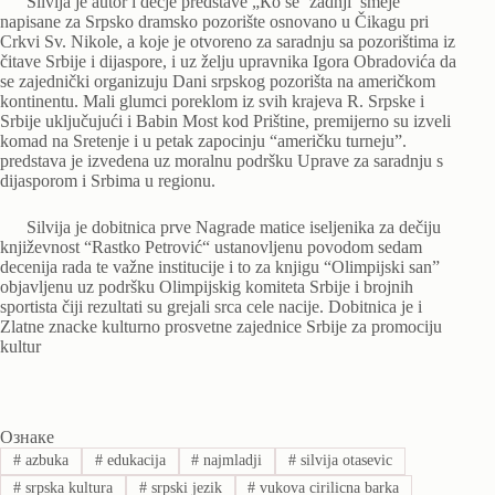
Silvija je autor i dečje predstave „Кo se ‘zadnji’ smeje”
napisane za Srpsko dramsko pozorište osnovano u Čikagu pri
Crkvi Sv. Nikole, a koje je otvoreno za saradnju sa pozorištima iz
čitave Srbije i dijaspore, i uz želju upravnika Igora Obradovića da
se zajednički organizuju Dani srpskog pozorišta na američkom
kontinentu. Mali glumci poreklom iz svih krajeva R. Srpske i
Srbije uključujući i Babin Most kod Prištine, premijerno su izveli
komad na Sretenje i u petak zapocinju “američku turneju”.
predstava je izvedena uz moralnu podršku Uprave za saradnju s
dijasporom i Srbima u regionu.
Silvija je dobitnica prve Nagrade matice iseljenika za dečiju
književnost “Rastko Petrović“ ustanovljenu povodom sedam
decenija rada te važne institucije i to za knjigu “Olimpijski san”
objavljenu uz podršku Olimpijskig komiteta Srbije i brojnih
sportista čiji rezultati su grejali srca cele nacije. Dobitnica je i
Zlatne znacke kulturno prosvetne zajednice Srbije za promociju
kultur
Ознаке
#
azbuka
#
edukacija
#
najmladji
#
silvija otasevic
#
srpska kultura
#
srpski jezik
#
vukova cirilicna barka