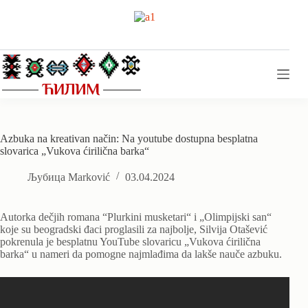
Skip
to
content
Azbuka na kreativan način: Na youtube dostupna besplatna
slovarica „Vukova ćirilična barka“
Љубица Marković
03.04.2024
Autorka dečjih romana “Plurkini musketari“ i „Olimpijski san“
koje su beogradski đaci proglasili za najbolje, Silvija Otašević
pokrenula je besplatnu YouTube slovaricu „Vukova ćirilična
barka“ u nameri da pomogne najmlađima da lakše nauče azbuku.