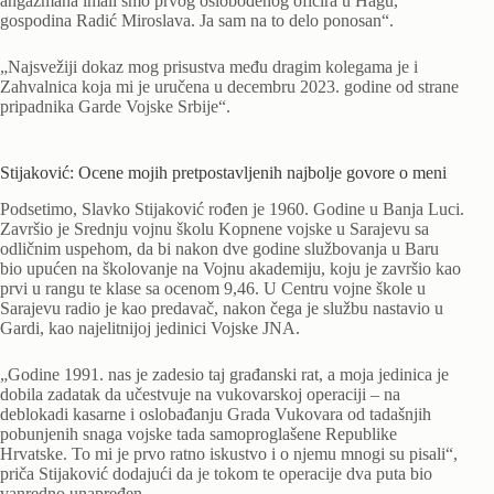
angažmana imali smo prvog oslobođenog oficira u Hagu,
gospodina Radić Miroslava. Ja sam na to delo ponosan“.
„Najsvežiji dokaz mog prisustva među dragim kolegama je i
Zahvalnica koja mi je uručena u decembru 2023. godine od strane
pripadnika Garde Vojske Srbije“.
Stijaković: Ocene mojih pretpostavljenih najbolje govore o meni
Podsetimo, Slavko Stijaković rođen je 1960. Godine u Banja Luci.
Završio je Srednju vojnu školu Kopnene vojske u Sarajevu sa
odličnim uspehom, da bi nakon dve godine službovanja u Baru
bio upućen na školovanje na Vojnu akademiju, koju je završio kao
prvi u rangu te klase sa ocenom 9,46. U Centru vojne škole u
Sarajevu radio je kao predavač, nakon čega je službu nastavio u
Gardi, kao najelitnijoj jedinici Vojske JNA.
„Godine 1991. nas je zadesio taj građanski rat, a moja jedinica je
dobila zadatak da učestvuje na vukovarskoj operaciji – na
deblokadi kasarne i oslobađanju Grada Vukovara od tadašnjih
pobunjenih snaga vojske tada samoproglašene Republike
Hrvatske. To mi je prvo ratno iskustvo i o njemu mnogi su pisali“,
priča Stijaković dodajući da je tokom te operacije dva puta bio
vanredno unapređen.