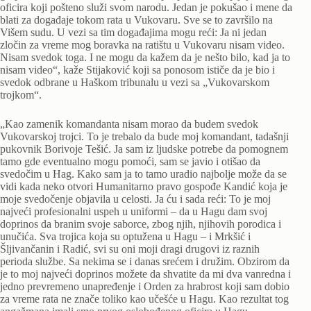
oficira koji pošteno služi svom narodu. Jedan je pokušao i mene da
blati za događaje tokom rata u Vukovaru. Sve se to završilo na
Višem sudu. U vezi sa tim događajima mogu reći: Ja ni jedan
zločin za vreme mog boravka na ratištu u Vukovaru nisam video.
Nisam svedok toga. I ne mogu da kažem da je nešto bilo, kad ja to
nisam video“, kaže Stijaković koji sa ponosom ističe da je bio i
svedok odbrane u Haškom tribunalu u vezi sa „Vukovarskom
trojkom“.
„Kao zamenik komandanta nisam morao da budem svedok
Vukovarskoj trojci. To je trebalo da bude moj komandant, tadašnji
pukovnik Borivoje Tešić. Ja sam iz ljudske potrebe da pomognem
tamo gde eventualno mogu pomoći, sam se javio i otišao da
svedočim u Hag. Kako sam ja to tamo uradio najbolje može da se
vidi kada neko otvori Humanitarno pravo gospođe Kandić koja je
moje svedočenje objavila u celosti. Ja ću i sada reći: To je moj
najveći profesionalni uspeh u uniformi – da u Hagu dam svoj
doprinos da branim svoje saborce, zbog njih, njihovih porodica i
unučića. Sva trojica koja su optužena u Hagu – i Mrkšić i
Šljivančanin i Radić, svi su oni moji dragi drugovi iz raznih
perioda službe. Sa nekima se i danas srećem i družim. Obzirom da
je to moj najveći doprinos možete da shvatite da mi dva vanredna i
jedno prevremeno unapređenje i Orden za hrabrost koji sam dobio
za vreme rata ne znače toliko kao učešće u Hagu. Kao rezultat tog