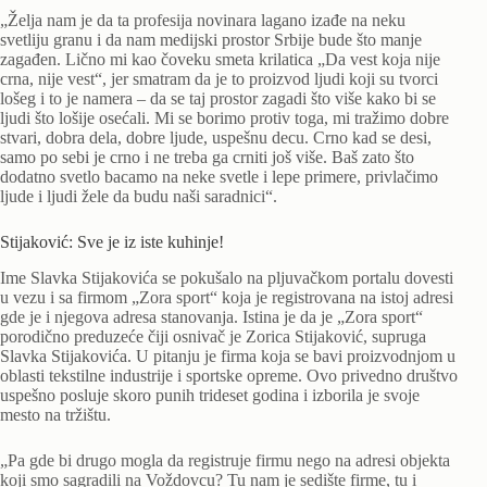
„Želja nam je da ta profesija novinara lagano izađe na neku
svetliju granu i da nam medijski prostor Srbije bude što manje
zagađen. Lično mi kao čoveku smeta krilatica „Da vest koja nije
crna, nije vest“, jer smatram da je to proizvod ljudi koji su tvorci
lošeg i to je namera – da se taj prostor zagadi što više kako bi se
ljudi što lošije osećali. Mi se borimo protiv toga, mi tražimo dobre
stvari, dobra dela, dobre ljude, uspešnu decu. Crno kad se desi,
samo po sebi je crno i ne treba ga crniti još više. Baš zato što
dodatno svetlo bacamo na neke svetle i lepe primere, privlačimo
ljude i ljudi žele da budu naši saradnici“.
Stijaković: Sve je iz iste kuhinje!
Ime Slavka Stijakovića se pokušalo na pljuvačkom portalu dovesti
u vezu i sa firmom „Zora sport“ koja je registrovana na istoj adresi
gde je i njegova adresa stanovanja. Istina je da je „Zora sport“
porodično preduzeće čiji osnivač je Zorica Stijaković, supruga
Slavka Stijakovića. U pitanju je firma koja se bavi proizvodnjom u
oblasti tekstilne industrije i sportske opreme. Ovo privedno društvo
uspešno posluje skoro punih trideset godina i izborila je svoje
mesto na tržištu.
„Pa gde bi drugo mogla da registruje firmu nego na adresi objekta
koji smo sagradili na Voždovcu? Tu nam je sedište firme, tu i