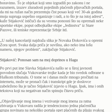
boravimo. To je objekat koji smo izgradili po zakonu i ne
razumem, izuzev zluradosti pojedinih plaćenih pljuvačkih portala,
da mi na ružan način prezentuju čist posao koji već 30-ak godina
moja supruga uspešno organizuje i radi, a to što je na istoj adresi“,
kaže Stijaković ističući da su veoma ponosni što su opremali neke
sportske ekipe, poput odbojkaške ekipe „Jedinstva“ iz Stare
Pazove, ili teniske reprezentacije Srbije itd.
„U našoj kancelariji najdraža slika je Novaka Đokovića u opremi
Zora sport. Svaka dalja priča je suvišna, ako neko ima lošu
nameru, njegov problem“, zaključuje Stijaković.
Stijaković: Ponosan sam na moj doprinos u Hagu
Po prvi put ime Slavka Stijakovića našlo se u široj javnosti
povodom slučaja Vukovarske trojke kada je bio svedok odbrane u
Haškom tribunalu. O tome se i danas može mnogo pročitati na
internetu, može se pronaći čak i transkript gde je doslovce
zabeleženo šta je tačno Stijaković izjavio u Hagu. Ipak, ima i onih
tekstova koji na negativan način spinuju čitavu priču.
„Objavljivanje mog imena i vezivanje mog imena za ratna
zbivanja u Vukovaru radila je tendenciozno jedna plaćenička
grupa novinara na nekoliko portala opet plaćenih da pljuju svakog