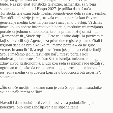
bude. Naš projekat Turističke televizije, namenske, za Srbiju
smatramo potrebnim. I Ekspo 2027. je prilika da baš naša
Turistička televizija bude nosilac promotivnog dela za našu zemlju.
Turistička televizije je registrovala ceo niz portala kao četvrte
generacije medija koje mi pravimo i razvijamo u Srbiji. Vi danas
imate koliko hoćete informativnih portala, međutim mi razvijamo
portale sa jednom simbolikom, kao na primer: „Hej salaši“, ili
„Ramonda“ ili „Skadarlija“ , „Peto tri“ i tako dalje. Ja pozivam te
koji su otvorili sajt Agencije za privredne registre pa tamo čitali i
izgubili dane da broje koliko mi imamo portala – da ne gube
vreme. Imamo ih 18, a registrovaćemo još pet i na celoj teritoriji
Srbije imaćemo jedini razvijenu našu mrežu portala koji
obuhvataju interesne sfere kao što su istorija, turizam, ekologija,
zdrav život, gastronomija. Ljudi koji sada sa mnom rade uložili su
ogroman trud, tako da će to, prema mojoj proceni, neminovno biti
još jedna medijska grupacija koja će u budućnosti biti uspešna“,
smatra on.
„Što se tiče medija, na dlanu nam je cela Srbija. Imam saradnike
svuda i naša mreža se širi“.
Navodi i da u budućnosti želi da nastavi sa podmlađivanjem
kolektiva, bilo kroz zapošljavanje ili stipendiranje.