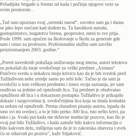
Pešadijske brigade u Sremu od kada i počinju njegove veze sa
ovim prostorom .
„Tad sam upoznao ovaj „sremski narod“, zavoleo sam ga i danas
se jako lepo osećam kad dođem tu. Ta šarolikost naroda,
gostoprimstvo, bogatstvo Srema, geoprostor, meni to sve prija.
Posle 1999. sam upućen na školovanje u školu za generale gde
sam i ostao za profesora. Profesionalnu službu sam završio
penzionisanjem 2003. godine.“
„Pored navedenih pokušaja unižavanja mog imena, autori tekstova
su pokušali da moje svedočenje za veliki predmet „Azotara“
Pančevo svedu u nekakvu moju krivicu kao da je biti svedok pred
Tužilaštvom neke zemlje samo po sebi loše. Tačno je da sam ja
svedočio u tom velikom predmetu i izneo svoja saznanja, jer sam
srađivao sa jednim od optuženih lica. Taj predmet je obuhvatao
optužbom 48 lica i u dokaznom postupku Tužilaštvo je prikupilo
dokaze i razgovorima tj. svedočenjima lica koja su imala kontakta
sa nekim od optuženih. Prema zluradom pisanju autora, ispada da
smo svi mi svedoci, a to je bilo preko 300 lica, isto nešto krivi, pa
tako i ja. Svaki put kada me državne institucije pozovu, kao što je
ovaj put bilo Tužilaštvo, i kada zatraže bilo kakvu informaciju o
bilo kakvom delu, mišljenja sam da je to zakonska obaveza i uvek
ću se odazvati po pozivu“, kaže Stijaković.