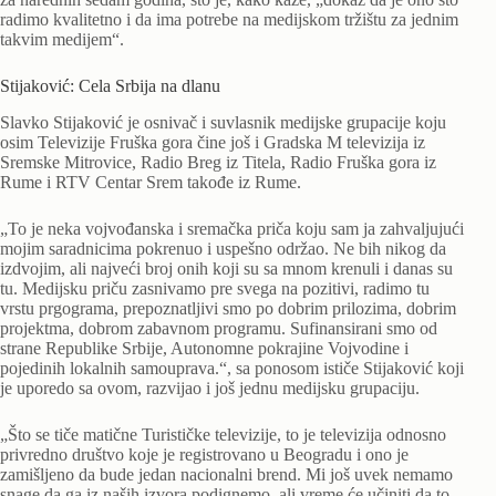
radimo kvalitetno i da ima potrebe na medijskom tržištu za jednim
takvim medijem“.
Stijaković: Cela Srbija na dlanu
Slavko Stijaković je osnivač i suvlasnik medijske grupacije koju
osim Televizije Fruška gora čine još i Gradska M televizija iz
Sremske Mitrovice, Radio Breg iz Titela, Radio Fruška gora iz
Rume i RTV Centar Srem takođe iz Rume.
„To je neka vojvođanska i sremačka priča koju sam ja zahvaljujući
mojim saradnicima pokrenuo i uspešno održao. Ne bih nikog da
izdvojim, ali najveći broj onih koji su sa mnom krenuli i danas su
tu. Medijsku priču zasnivamo pre svega na pozitivi, radimo tu
vrstu prgograma, prepoznatljivi smo po dobrim prilozima, dobrim
projektma, dobrom zabavnom programu. Sufinansirani smo od
strane Republike Srbije, Autonomne pokrajine Vojvodine i
pojedinih lokalnih samouprava.“, sa ponosom ističe Stijaković koji
je uporedo sa ovom, razvijao i još jednu medijsku grupaciju.
„Što se tiče matične Turističke televizije, to je televizija odnosno
privredno društvo koje je registrovano u Beogradu i ono je
zamišljeno da bude jedan nacionalni brend. Mi još uvek nemamo
snage da ga iz naših izvora podignemo, ali vreme će učiniti da to