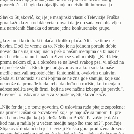
povrede časti i ugleda objavljivanjem neistinitih informacija.
Slavko Stijaković, koji je je manjinski vlasnik Televizije Fruška
gora kaže da zna odakle vetar duva i da je do sada već objavljen
niz naručenih članaka od strane jedne konkurentske grupe.
„Ja znam i ko to traži i plaća i koliko plaća. Ali ja se time ne
bavim. Doći će vreme za to. Neko je na jednom portalu dobio
novac da na najružniji način piše o našim medijima da bi nas na
neki način skrajnuli. Inače u životu se vodim mišlju „Kad idete,
prema nekom cilju, a okrećete se na lavež svakog psa, vi nikad na
cilj nećete stići“. Eto, to je i odgovor ovima koji su tako naše
medije nazivali nepostojećim, fantomskim, ovakvim onakvim.
Sada su fantomski su oni kojima se ne zna gde stanuju, koje sud
ne može da pronađe kada treba da dođu na ročište, koji menjaju
adrese sedišta svojih firmi, koji na sve načine izbegavaju pravdu“.
Govoreći o uslovima rada za zaposlene, Stijaković kaže:
„Nije fer da ja o tome govorim. O uslovima rada pitajte zaposlene:
na primer Dušanku Novaković koja je najduže sa mnom. Ili pre
neki dan devojku koja je došla Milenu Božić. Pa zašto je došla
kod nas, a radila je u većem mediju nego što smo mi?“, poručuje
Stijaković dodajući da je Televiziji Fruška gora produžena dozvola
za narednih sedam godina, što je, kako kaže, „dokaz da je ono što