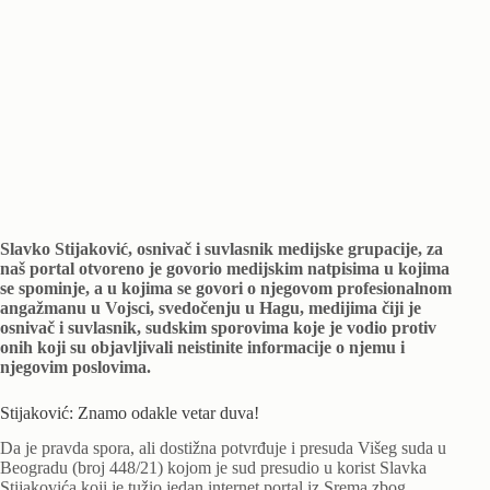
Slavko Stijaković, osnivač i suvlasnik medijske grupacije, za
naš portal otvoreno je govorio medijskim natpisima u kojima
se spominje, a u kojima se govori o njegovom profesionalnom
angažmanu u Vojsci, svedočenju u Hagu, medijima čiji je
osnivač i suvlasnik, sudskim sporovima koje je vodio protiv
onih koji su objavljivali neistinite informacije o njemu i
njegovim poslovima.
Stijaković: Znamo odakle vetar duva!
Da je pravda spora, ali dostižna potvrđuje i presuda Višeg suda u
Beogradu (broj 448/21) kojom je sud presudio u korist Slavka
Stijakovića koji je tužio jedan internet portal iz Srema zbog