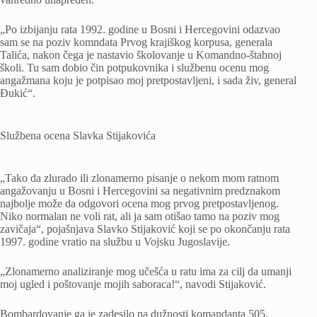
„Po izbijanju rata 1992. godine u Bosni i Hercegovini odazvao
sam se na poziv komndata Prvog krajiškog korpusa, generala
Talića, nakon čega je nastavio školovanje u Komandno-štabnoj
školi. Tu sam dobio čin potpukovnika i službenu ocenu mog
angažmana koju je potpisao moj pretpostavljeni, i sada živ, general
Đukić“.
Službena ocena Slavka Stijakovića
„Tako da zlurado ili zlonamerno pisanje o nekom mom ratnom
angažovanju u Bosni i Hercegovini sa negativnim predznakom
najbolje može da odgovori ocena mog prvog pretpostavljenog.
Niko normalan ne voli rat, ali ja sam otišao tamo na poziv mog
zavičaja“, pojašnjava Slavko Stijaković koji se po okončanju rata
1997. godine vratio na službu u Vojsku Jugoslavije.
„Zlonamerno analiziranje mog učešća u ratu ima za cilj da umanji
moj ugled i poštovanje mojih saboraca!“, navodi Stijaković.
Bombardovanje ga je zadesilo na dužnosti komandanta 505.