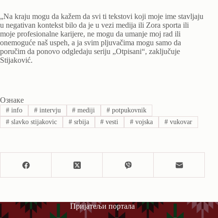
„Na kraju mogu da kažem da svi ti tekstovi koji moje ime stavljaju
u negativan kontekst bilo da je u vezi medija ili Zora sporta ili
moje profesionalne karijere, ne mogu da umanje moj rad ili
onemoguće naš uspeh, a ja svim pljuvačima mogu samo da
poručim da ponovo odgledaju seriju „Otpisani“, zaključuje
Stijaković.
Ознаке
#
info
#
intervju
#
mediji
#
potpukovnik
#
slavko stijakovic
#
srbija
#
vesti
#
vojska
#
vukovar
Пријатељи портала