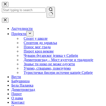
Skip
to
content
No
results
Актуелности
Пројекти
Спорт у школе
Спортом до здравља
Понос мог града
Пирот кроз векове
Чувари бугарског језика у Србији
Димитровград – Мост културе и традиције
Знање ти нико не може одузети
Учимо, стварамо, повезујемо
Туристички бисери источне капије Србије
Вести
Бабушница
Бела Паланка
Димитровград
Пирот
О нама
Контакт