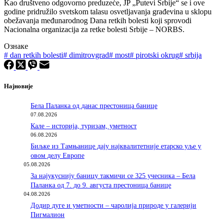
Kao društveno odgovorno preduzeće, JP „Putevi Srbije“ se i ove
godine pridružilo svetskom talasu osvetljavanja građevina u sklopu
obežavanja međunarodnog Dana retkih bolesti koji sprovodi
Nacionalna organizacija za retke bolesti Srbije – NORBS.
Ознаке
#
dan retkih bolesti
#
dimitrovgrad
#
most
#
pirotski okrug
#
srbija
Најновије
Бела Паланка од данас престоница банице
07.08.2026
Кале – историја, туризам, уметност
06.08.2026
Биљке из Тамњанице дају најквалитетније етарско уље у
овом делу Европе
05.08.2026
За најукуснију баницу такмичи се 325 учесника – Бела
Паланка од 7. до 9. августа престоница банице
04.08.2026
Додир дуге и уметности – чаролија природе у галерији
Пигмалион