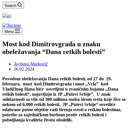
Search
Menu
Most kod Dimitrovgrada u znaku
obeležavanja “Dana retkih bolesti”
Љубица Marković
26.02.2024
Povodom obeležavanja Dana retkih bolesti, od 27 do 29.
februara, most kod Dimitrovgrada i most „Vrla” kod
Vladičinog Hana biće osvetljeni u zvaničnim bojama ,,Dana
retkih bolesti“, najavljuju iz JP „Putevi Srbije”. U znak
solidarnosti sa više od 300 miliona osoba širom sveta koje žive sa
nekom od 6.000 retkih bolesti, JP „Putevi Srbije“ osvetliće
odabrane putne objekte radi širenja svesti o retkim bolestima,
potrebe za zajedničkom borbom protiv retkih bolesti i
poboljšanja kvaliteta života obolelih.