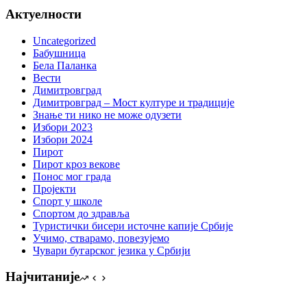
Актуелности
Uncategorized
Бабушница
Бела Паланка
Вести
Димитровград
Димитровград – Мост културе и традиције
Знање ти нико не може одузети
Избори 2023
Избори 2024
Пирот
Пирот кроз векове
Понос мог града
Пројекти
Спорт у школе
Спортом до здравља
Туристички бисери источне капије Србије
Учимо, стварамо, повезујемо
Чувари бугарског језика у Србији
Најчитаније