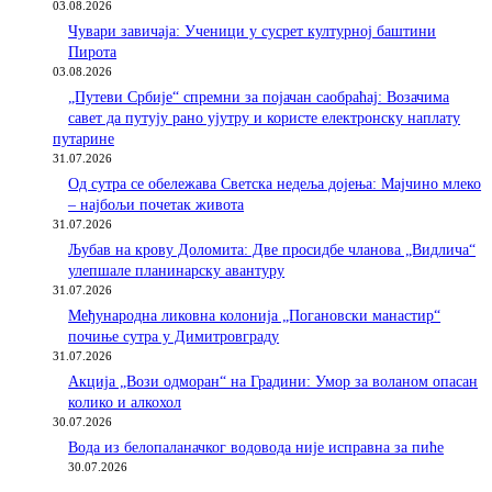
03.08.2026
Чувари завичаја: Ученици у сусрет културној баштини
Пирота
03.08.2026
„Путеви Србије“ спремни за појачан саобраћај: Возачима
савет да путују рано ујутру и користе електронску наплату
путарине
31.07.2026
Од сутра се обележава Светска недеља дојења: Мајчино млеко
– најбољи почетак живота
31.07.2026
Љубав на крову Доломита: Две просидбе чланова „Видлича“
улепшале планинарску авантуру
31.07.2026
Међународна ликовна колонија „Погановски манастир“
почиње сутра у Димитровграду
31.07.2026
Акција „Вози одморан“ на Градини: Умор за воланом опасан
колико и алкохол
30.07.2026
Вода из белопаланачког водовода није исправна за пиће
30.07.2026