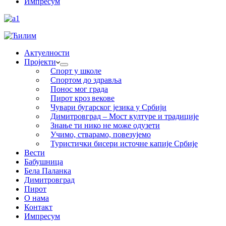
Импресум
Актуелности
Пројекти
Спорт у школе
Спортом до здравља
Понос мог града
Пирот кроз векове
Чувари бугарског језика у Србији
Димитровград – Мост културе и традиције
Знање ти нико не може одузети
Учимо, стварамо, повезујемо
Туристички бисери источне капије Србије
Вести
Бабушница
Бела Паланка
Димитровград
Пирот
О нама
Контакт
Импресум