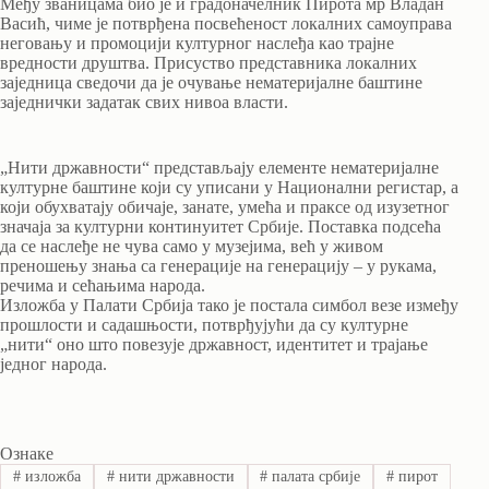
Међу званицама био је и градоначелник Пирота мр Владан
Васић, чиме је потврђена посвећеност локалних самоуправа
неговању и промоцији културног наслеђа као трајне
вредности друштва. Присуство представника локалних
заједница сведочи да је очување нематеријалне баштине
заједнички задатак свих нивоа власти.
„Нити државности“ представљају елементе нематеријалне
културне баштине који су уписани у Национални регистар, а
који обухватају обичаје, занате, умећа и праксе од изузетног
значаја за културни континуитет Србије. Поставка подсећа
да се наслеђе не чува само у музејима, већ у живом
преношењу знања са генерације на генерацију – у рукама,
речима и сећањима народа.
Изложба у Палати Србија тако је постала симбол везе између
прошлости и садашњости, потврђујући да су културне
„нити“ оно што повезује државност, идентитет и трајање
једног народа.
Ознаке
#
изложба
#
нити државности
#
палата србије
#
пирот