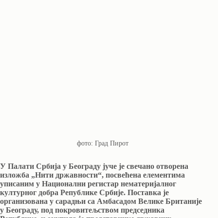
фото: Град Пирот
У Палати Србија у Београду јуче је свечано отворена
изложба „Нити државности“, посвећена елементима
уписаним у Национални регистар нематеријалног
културног добра Републике Србије. Поставка је
организована у сарадњи са Амбасадом Велике Британије
у Београду, под покровитељством председника