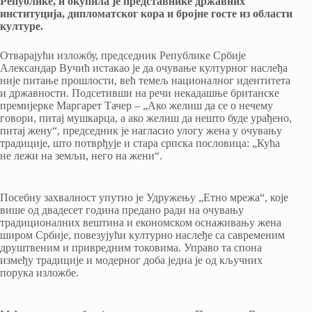
Републике, и окупила је представнике државних
институција, дипломатског кора и бројне госте из области
културе.
Отварајући изложбу, председник Републике Србије
Александар Вучић истакао је да очување културног наслеђа
није питање прошлости, већ темељ националног идентитета
и државности. Подсетивши на речи некадашње британске
премијерке Маргарет Тачер – „Ако желиш да се о нечему
говори, питај мушкарца, а ако желиш да нешто буде урађено,
питај жену“, председник је нагласио улогу жена у очувању
традиције, што потврђује и стара српска пословица: „Кућа
не лежи на земљи, него на жени“.
Посебну захвалност упутио је Удружењу „Етно мрежа“, које
више од двадесет година предано ради на очувању
традиционалних вештина и економском оснаживању жена
широм Србије, повезујући културно наслеђе са савременим
друштвеним и привредним токовима. Управо та спона
између традиције и модерног доба једна је од кључних
порука изложбе.