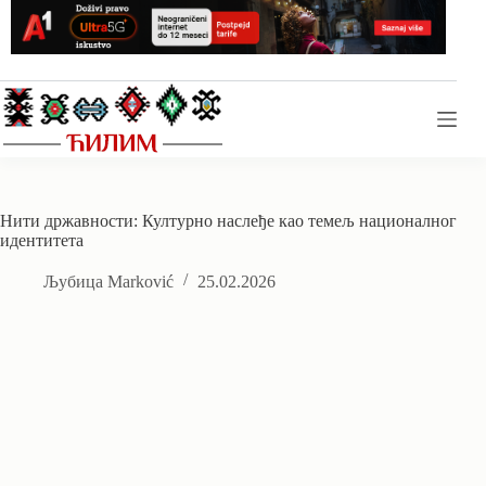
Skip
to
content
Нити државности: Културно наслеђе као темељ националног
идентитета
Љубица Marković
25.02.2026