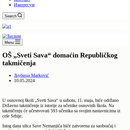
Импресум
Search
Menu
OŠ „Sveti Sava“ domaćin Republičkog
takmičenja
Љубица Marković
10.05.2024
U osnovnoj školi „Sveti Sava“ u subotu, 11. maja, biće održano
Državno takmičenje iz istorije za učenike osnovnih škola. Na
takmičenju će učestvovati 593 učenika sa svojim nastavnicima iz
cele Srbije.
Istog dana ulica Save Nemanjića biće zatvorena za saobraćaj i