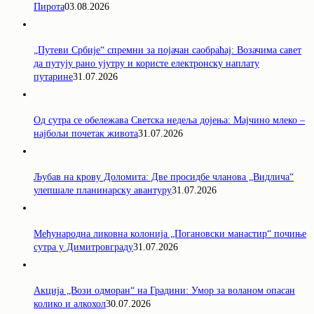
Пирота
03.08.2026
„Путеви Србије“ спремни за појачан саобраћај: Возачима савет
да путују рано ујутру и користе електронску наплату
путарине
31.07.2026
Од сутра се обележава Светска недеља дојења: Мајчино млеко –
најбољи почетак живота
31.07.2026
Љубав на крову Доломита: Две просидбе чланова „Видлича“
улепшале планинарску авантуру
31.07.2026
Међународна ликовна колонија „Погановски манастир“ почиње
сутра у Димитровграду
31.07.2026
Акција „Вози одморан“ на Градини: Умор за воланом опасан
колико и алкохол
30.07.2026