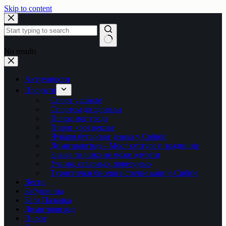
Skip to content
No results
Актуелности
Пројекти
Спорт у школе
Спортом до здравља
Понос мог града
Пирот кроз векове
Чувари бугарског језика у Србији
Димитровград – Мост културе и традиције
Знање ти нико не може одузети
Учимо, стварамо, повезујемо
Туристички бисери источне капије Србије
Вести
Бабушница
Бела Паланка
Димитровград
Пирот