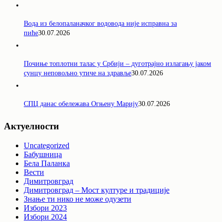
Вода из белопаланачког водовода није исправна за
пиће
30.07.2026
Почиње топлотни талас у Србији – дуготрајно излагању јаком
сунцу неповољно утиче на здравље
30.07.2026
СПЦ данас обележава Огњену Марију
30.07.2026
Актуелности
Uncategorized
Бабушница
Бела Паланка
Вести
Димитровград
Димитровград – Мост културе и традиције
Знање ти нико не може одузети
Избори 2023
Избори 2024