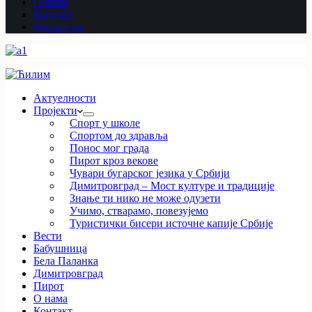
О нама
Контакт
Импресум
Актуелности
Пројекти
Спорт у школе
Спортом до здравља
Понос мог града
Пирот кроз векове
Чувари бугарског језика у Србији
Димитровград – Мост културе и традиције
Знање ти нико не може одузети
Учимо, стварамо, повезујемо
Туристички бисери источне капије Србије
Вести
Бабушница
Бела Паланка
Димитровград
Пирот
О нама
Контакт