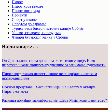
Пирот
Пирот кроз векове
Понос мог града
Пројекти
Спорт у школе
Спортом до здравља
Туристички бисери источне капије Србије
Учимо, стварамо, повезујемо
Чувари бугарског језика у Србији
Најчитаније
Од Дигиталног света до вештачке интелигенције: Како
пиротске школе припремају ученике за занимања будућности
Пирот представио инвестиционе потенцијале кинеским
привредницима
Поклон представе „Хасанагиница“ на Калету у оквиру
Пиротског лета
Расница домаћин манифестације „Деда Мијалкови дани 2026“
Пријатељи портала