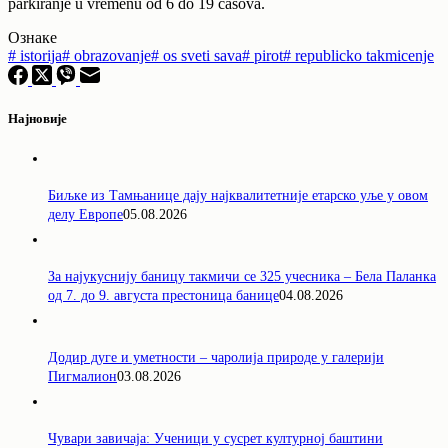
parkiranje u vremenu od 6 do 19 časova.
Ознаке
#
istorija
#
obrazovanje
#
os sveti sava
#
pirot
#
republicko takmicenje
Најновије
Биљке из Тамњанице дају најквалитетније етарско уље у овом
делу Европе
05.08.2026
За најукуснију баницу такмичи се 325 учесника – Бела Паланка
од 7. до 9. августа престоница банице
04.08.2026
Додир дуге и уметности – чаролија природе у галерији
Пигмалион
03.08.2026
Чувари завичаја: Ученици у сусрет културној баштини