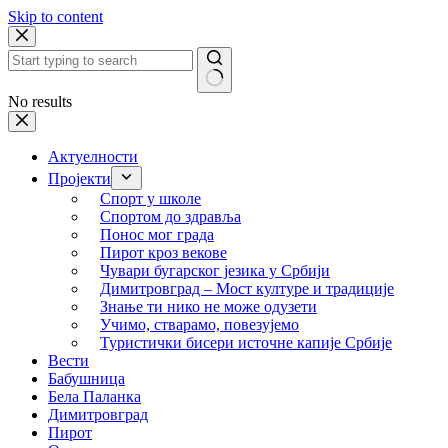
Skip to content
No results
Актуелности
Пројекти
Спорт у школе
Спортом до здравља
Понос мог града
Пирот кроз векове
Чувари бугарског језика у Србији
Димитровград – Мост културе и традиције
Знање ти нико не може одузети
Учимо, стварамо, повезујемо
Туристички бисери источне капије Србије
Вести
Бабушница
Бела Паланка
Димитровград
Пирот