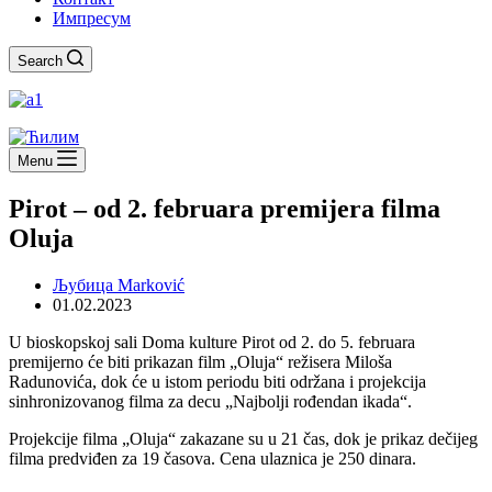
Импресум
Search
Menu
Pirot – od 2. februara premijera filma
Oluja
Љубица Marković
01.02.2023
U bioskopskoj sali Doma kulture Pirot od 2. do 5. februara
premijerno će biti prikazan film „Oluja“ režisera Miloša
Radunovića, dok će u istom periodu biti održana i projekcija
sinhronizovanog filma za decu „Najbolji rođendan ikada“.
Projekcije filma „Oluja“ zakazane su u 21 čas, dok je prikaz dečijeg
filma predviđen za 19 časova. Cena ulaznica je 250 dinara.