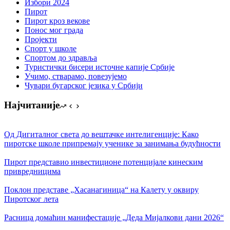
Избори 2024
Пирот
Пирот кроз векове
Понос мог града
Пројекти
Спорт у школе
Спортом до здравља
Туристички бисери источне капије Србије
Учимо, стварамо, повезујемо
Чувари бугарског језика у Србији
Најчитаније
Од Дигиталног света до вештачке интелигенције: Како
пиротске школе припремају ученике за занимања будућности
Пирот представио инвестиционе потенцијале кинеским
привредницима
Поклон представе „Хасанагиница“ на Калету у оквиру
Пиротског лета
Расница домаћин манифестације „Деда Мијалкови дани 2026“