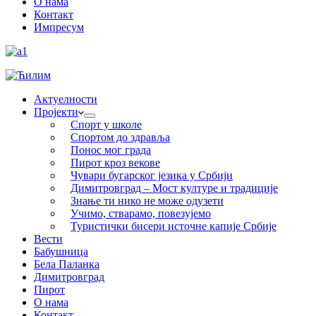
О нама
Контакт
Импресум
Актуелности
Пројекти
Спорт у школе
Спортом до здравља
Понос мог града
Пирот кроз векове
Чувари бугарског језика у Србији
Димитровград – Мост културе и традиције
Знање ти нико не може одузети
Учимо, стварамо, повезујемо
Туристички бисери источне капије Србије
Вести
Бабушница
Бела Паланка
Димитровград
Пирот
О нама
Контакт