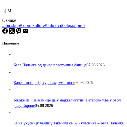
Lj.M
Ознаке
#
bioskop
#
dom kulture
#
filmovi
#
oluja
#
pirot
Најновије
Бела Паланка од данас престоница банице
07.08.2026
Кале – историја, туризам, уметност
06.08.2026
Биљке из Тамњанице дају најквалитетније етарско уље у овом
делу Европе
05.08.2026
За најукуснију баницу такмичи се 325 учесника – Бела Паланка