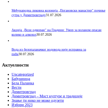
Међународна ликовна колонија „Погановски манастир“ почиње
сутра у Димитровграду
31.07.2026
Акција „Вози одморан“ на Градини: Умор за воланом опасан
колико и алкохол
30.07.2026
Вода из белопаланачког водовода није исправна за
пиће
30.07.2026
Актуелности
Uncategorized
Бабушница
Бела Паланка
Вести
Димитровград
Димитровград – Мост културе и традиције
Знање ти нико не може одузети
Избори 2023