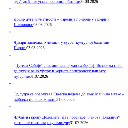
од 7. до 9. августа престоница банице
04.08.2026
Додир дуге и уметности – чаролија природе у галерији
Пигмалион
03.08.2026
Чувари завичаја: Ученици у сусрет културној баштини
Пирота
03.08.2026
„Путеви Србије“ спремни за појачан саобраћај: Возачима савет
да путују рано ујутру и користе електронску наплату
путарине
31.07.2026
Од сутра се обележава Светска недеља дојења: Мајчино млеко –
најбољи почетак живота
31.07.2026
Љубав на крову Доломита: Две просидбе чланова „Видлича“
улепшале планинарску авантуру
31.07.2026