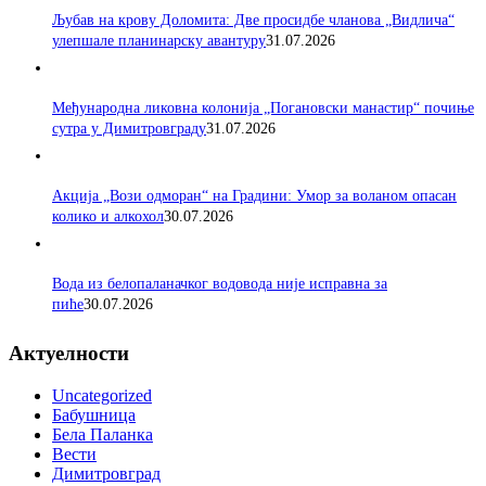
Љубав на крову Доломита: Две просидбе чланова „Видлича“
улепшале планинарску авантуру
31.07.2026
Међународна ликовна колонија „Погановски манастир“ почиње
сутра у Димитровграду
31.07.2026
Акција „Вози одморан“ на Градини: Умор за воланом опасан
колико и алкохол
30.07.2026
Вода из белопаланачког водовода није исправна за
пиће
30.07.2026
Актуелности
Uncategorized
Бабушница
Бела Паланка
Вести
Димитровград