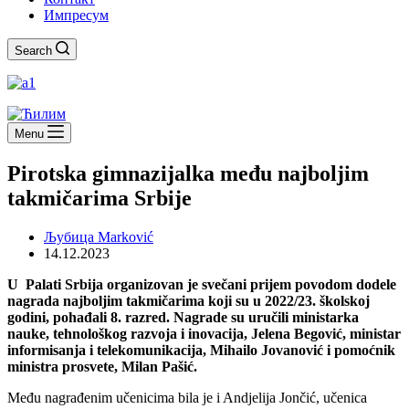
Импресум
Search
Menu
Pirotska gimnazijalka među najboljim
takmičarima Srbije
Љубица Marković
14.12.2023
U Palati Srbija organizovan je svečani prijem povodom dodele
nagrada najboljim takmičarima koji su u 2022/23. školskoj
godini, pohađali 8. razred. Nagrade su uručili ministarka
nauke, tehnološkog razvoja i inovacija, Jelena Begović, ministar
informisanja i telekomunikacija, Mihailo Jovanović i pomoćnik
ministra prosvete, Milan Pašić.
Među nagrađenim učenicima bila je i Andjelija Jončić, učenica