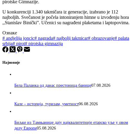
pirotske Gimnazije.
U konkurenciji 1.340 takmičara iz generacije, izabrano je 112
najboljih. Svečanost je počela intoniranjem himne u izvođenju hora
,,Stanislav Binički”. Učenici su nagrađeni plaketama i laptopovima.
Ознаке
#
andjelija joncic
#
nagrada
#
najbolji takmicar
#
obrazovanje
#
palata
srbija
#
pirot
#
pirotska gimnazija
Најновије
Бела Паланка од данас престоница банице
07.08.2026
Кале – историја, туризам, уметност
06.08.2026
Биљке из Тамњанице дају најквалитетније етарско уље у овом
делу Европе
05.08.2026