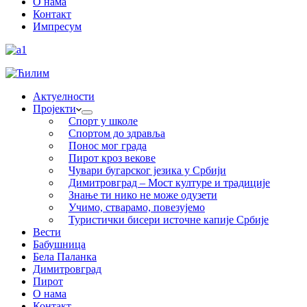
О нама
Контакт
Импресум
Актуелности
Пројекти
Спорт у школе
Спортом до здравља
Понос мог града
Пирот кроз векове
Чувари бугарског језика у Србији
Димитровград – Мост културе и традиције
Знање ти нико не може одузети
Учимо, стварамо, повезујемо
Туристички бисери источне капије Србије
Вести
Бабушница
Бела Паланка
Димитровград
Пирот
О нама
Контакт