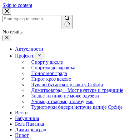
Skip to content
No results
Актуелности
Пројекти
Спорт у школе
Спортом до здравља
Понос мог града
Пирот кроз векове
Чувари бугарског језика у Србији
Димитровград – Мост културе и традиције
Знање ти нико не може одузети
Учимо, стварамо, повезујемо
Туристички бисери источне капије Србије
Вести
Бабушница
Бела Паланка
Димитровград
Пирот