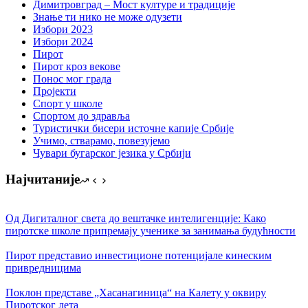
Димитровград – Мост културе и традиције
Знање ти нико не може одузети
Избори 2023
Избори 2024
Пирот
Пирот кроз векове
Понос мог града
Пројекти
Спорт у школе
Спортом до здравља
Туристички бисери источне капије Србије
Учимо, стварамо, повезујемо
Чувари бугарског језика у Србији
Најчитаније
Од Дигиталног света до вештачке интелигенције: Како
пиротске школе припремају ученике за занимања будућности
Пирот представио инвестиционе потенцијале кинеским
привредницима
Поклон представе „Хасанагиница“ на Калету у оквиру
Пиротског лета