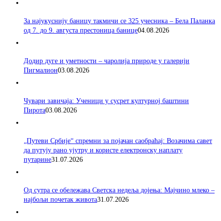
За најукуснију баницу такмичи се 325 учесника – Бела Паланка
од 7. до 9. августа престоница банице
04.08.2026
Додир дуге и уметности – чаролија природе у галерији
Пигмалион
03.08.2026
Чувари завичаја: Ученици у сусрет културној баштини
Пирота
03.08.2026
„Путеви Србије“ спремни за појачан саобраћај: Возачима савет
да путују рано ујутру и користе електронску наплату
путарине
31.07.2026
Од сутра се обележава Светска недеља дојења: Мајчино млеко –
најбољи почетак живота
31.07.2026