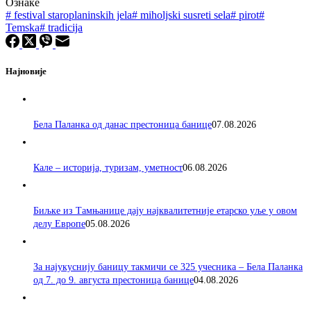
Ознаке
#
festival staroplaninskih jela
#
miholjski susreti sela
#
pirot
#
Temska
#
tradicija
Најновије
Бела Паланка од данас престоница банице
07.08.2026
Кале – историја, туризам, уметност
06.08.2026
Биљке из Тамњанице дају најквалитетније етарско уље у овом
делу Европе
05.08.2026
За најукуснију баницу такмичи се 325 учесника – Бела Паланка
од 7. до 9. августа престоница банице
04.08.2026