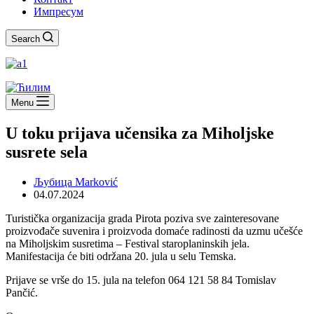
Импресум
Search
Menu
U toku prijava učensika za Miholjske
susrete sela
Љубица Marković
04.07.2024
Turistička organizacija grada Pirota poziva sve zainteresovane
proizvođače suvenira i proizvoda domaće radinosti da uzmu učešće
na Miholjskim susretima – Festival staroplaninskih jela.
Manifestacija će biti održana 20. jula u selu Temska.
Prijave se vrše do 15. jula na telefon 064 121 58 84 Tomislav
Pančić.