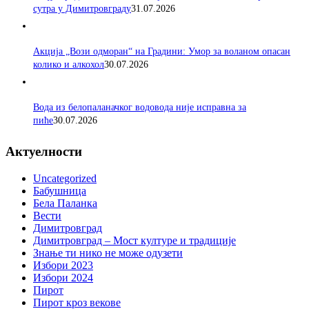
сутра у Димитровграду
31.07.2026
Акција „Вози одморан“ на Градини: Умор за воланом опасан
колико и алкохол
30.07.2026
Вода из белопаланачког водовода није исправна за
пиће
30.07.2026
Актуелности
Uncategorized
Бабушница
Бела Паланка
Вести
Димитровград
Димитровград – Мост културе и традиције
Знање ти нико не може одузети
Избори 2023
Избори 2024
Пирот
Пирот кроз векове