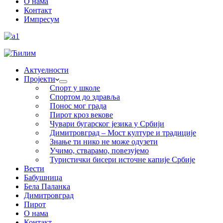
О нама
Контакт
Импресум
Актуелности
Пројекти
Спорт у школе
Спортом до здравља
Понос мог града
Пирот кроз векове
Чувари бугарског језика у Србији
Димитровград – Мост културе и традиције
Знање ти нико не може одузети
Учимо, стварамо, повезујемо
Туристички бисери источне капије Србије
Вести
Бабушница
Бела Паланка
Димитровград
Пирот
О нама
Контакт