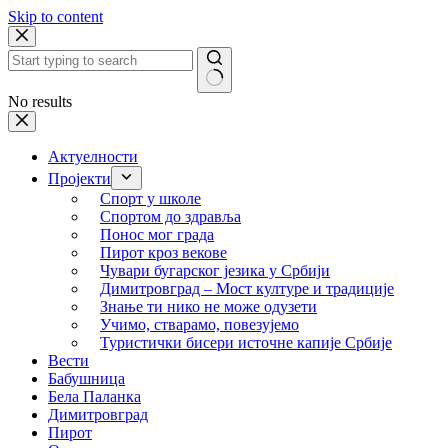
Skip to content
No results
Актуелности
Пројекти
Спорт у школе
Спортом до здравља
Понос мог града
Пирот кроз векове
Чувари бугарског језика у Србији
Димитровград – Мост културе и традиције
Знање ти нико не може одузети
Учимо, стварамо, повезујемо
Туристички бисери источне капије Србије
Вести
Бабушница
Бела Паланка
Димитровград
Пирот