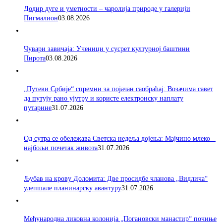
Додир дуге и уметности – чаролија природе у галерији
Пигмалион
03.08.2026
Чувари завичаја: Ученици у сусрет културној баштини
Пирота
03.08.2026
„Путеви Србије“ спремни за појачан саобраћај: Возачима савет
да путују рано ујутру и користе електронску наплату
путарине
31.07.2026
Од сутра се обележава Светска недеља дојења: Мајчино млеко –
најбољи почетак живота
31.07.2026
Љубав на крову Доломита: Две просидбе чланова „Видлича“
улепшале планинарску авантуру
31.07.2026
Међународна ликовна колонија „Погановски манастир“ почиње