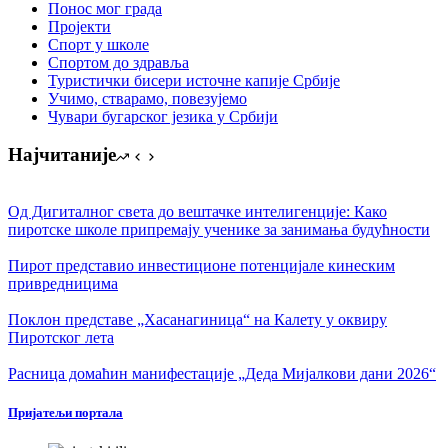
Понос мог града
Пројекти
Спорт у школе
Спортом до здравља
Туристички бисери источне капије Србије
Учимо, стварамо, повезујемо
Чувари бугарског језика у Србији
Најчитаније
Од Дигиталног света до вештачке интелигенције: Како
пиротске школе припремају ученике за занимања будућности
Пирот представио инвестиционе потенцијале кинеским
привредницима
Поклон представе „Хасанагиница“ на Калету у оквиру
Пиротског лета
Расница домаћин манифестације „Деда Мијалкови дани 2026“
Пријатељи портала