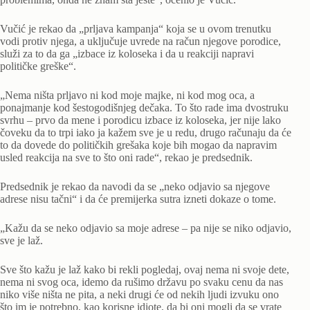
Vučić je rekao da „prljava kampanja“ koja se u ovom trenutku
vodi protiv njega, a uključuje uvrede na račun njegove porodice,
služi za to da ga „izbace iz koloseka i da u reakciji napravi
političke greške“.
„Nema ništa prljavo ni kod moje majke, ni kod mog oca, a
ponajmanje kod šestogodišnjeg dečaka. To što rade ima dvostruku
svrhu – prvo da mene i porodicu izbace iz koloseka, jer nije lako
čoveku da to trpi iako ja kažem sve je u redu, drugo računaju da će
to da dovede do političkih grešaka koje bih mogao da napravim
usled reakcija na sve to što oni rade“, rekao je predsednik.
Predsednik je rekao da navodi da se „neko odjavio sa njegove
adrese nisu tačni“ i da će premijerka sutra izneti dokaze o tome.
„Kažu da se neko odjavio sa moje adrese – pa nije se niko odjavio,
sve je laž.
Sve što kažu je laž kako bi rekli pogledaj, ovaj nema ni svoje dete,
nema ni svog oca, idemo da rušimo državu po svaku cenu da nas
niko više ništa ne pita, a neki drugi će od nekih ljudi izvuku ono
što im je potrebno, kao korisne idiote, da bi oni mogli da se vrate