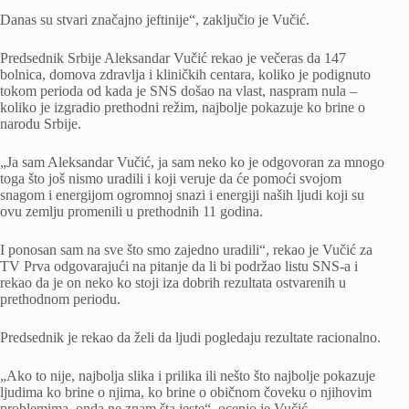
Danas su stvari značajno jeftinije“, zaključio je Vučić.
Predsednik Srbije Aleksandar Vučić rekao je večeras da 147
bolnica, domova zdravlja i kliničkih centara, koliko je podignuto
tokom perioda od kada je SNS došao na vlast, naspram nula –
koliko je izgradio prethodni režim, najbolje pokazuje ko brine o
narodu Srbije.
„Ja sam Aleksandar Vučić, ja sam neko ko je odgovoran za mnogo
toga što još nismo uradili i koji veruje da će pomoći svojom
snagom i energijom ogromnoj snazi i energiji naših ljudi koji su
ovu zemlju promenili u prethodnih 11 godina.
I ponosan sam na sve što smo zajedno uradili“, rekao je Vučić za
TV Prva odgovarajući na pitanje da li bi podržao listu SNS-a i
rekao da je on neko ko stoji iza dobrih rezultata ostvarenih u
prethodnom periodu.
Predsednik je rekao da želi da ljudi pogledaju rezultate racionalno.
„Ako to nije, najbolja slika i prilika ili nešto što najbolje pokazuje
ljudima ko brine o njima, ko brine o običnom čoveku o njihovim
problemima, onda ne znam šta jeste“, ocenio je Vučić.