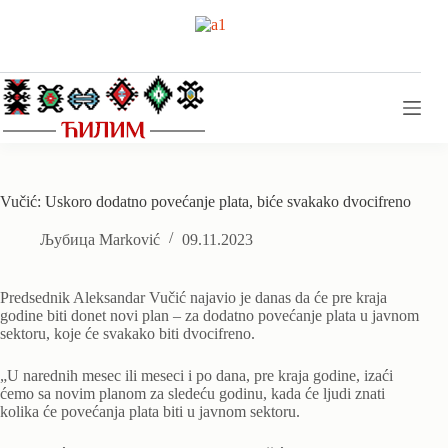
Skip
to
content
Vučić: Uskoro dodatno povećanje plata, biće svakako dvocifreno
Љубица Marković
09.11.2023
Predsednik Aleksandar Vučić najavio je danas da će pre kraja
godine biti donet novi plan – za dodatno povećanje plata u javnom
sektoru, koje će svakako biti dvocifreno.
„U narednih mesec ili meseci i po dana, pre kraja godine, izaći
ćemo sa novim planom za sledeću godinu, kada će ljudi znati
kolika će povećanja plata biti u javnom sektoru.