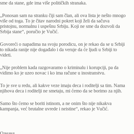
sme da stane, gde ima više političkih stranaka.
„Ponosan sam na stranku čiji sam član, ali ova lista je nešto mnogo
više od toga. To je čitav narodni pokret koji želi da sačuva
pristojnu, normalnu i uspešnu Srbiju. Koji ne sme da dozvoli da
Srbija stane“, poručio je Vučić.
Govoreći o napadima na svoju porodicu, on je rekao da se u Srbiji
to nikada ranije nije događalo i da veruje da će ljudi u Srbiji to
videti.
„Nije problem kada razgovaramo o kriminalu i korupciji, pa da
vidimo ko je uzeo novac i ko ima račune u inostranstvu.
To je sve u redu, ali kakve veze imaju deca i roditelji sa tim. Nama
njihova deca i roditelji ne smetaju, mi ćemo da se borimo za njih.
Samo što ćemo se boriti istinom, a ne onim što nije nikakva
kampanja, već brutalne uvrede i neistine“, rekao je Vučić.
Ознаке