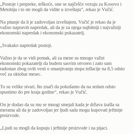
„Postoje i prepreke, teškoće, one se najčešće vezuju za Kosovo i
Metohiju i to ste mogli da vidite u izveštaju“, rekao je Vučić.
Na pitanje da li je zadovoljan izveštajem, Vučić je rekao da je
važno napraviti napredak, ali da je za njega najbitniji i najvažniji
ekonomski napredak i ekonomski pokazatelj.
„Svakako napredak postoji.
Važno je da se vidi pomak, ali za mene su mnogo važni
ekonomski pokazatelji da budem sasvim otvoren i zato sam
radostan zbog ovih vesti o smanjivanju stopa inflacije na 8,5 odsto
već za oktobar mesec.
To su velike stvari, što znači da pokušamo da na sedam odsto
spustimo do pre kraja godine“, rekao je Vučić.
On je dodao da su mu se mnogi smejali kada je država izašla sa
merama ali da je zadovoljan jer ljudi sada mogu kupovati jeftinije
proizvode.
„Ljudi su mogli da kupuju i jeftinije proizvode i na pijaci.