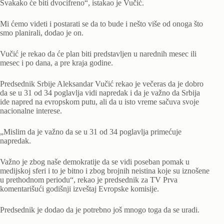
Svakako će biti dvocifreno“, istakao je Vučić.
Mi ćemo videti i postarati se da to bude i nešto više od onoga što
smo planirali, dodao je on.
Vučić je rekao da će plan biti predstavljen u narednih mesec ili
mesec i po dana, a pre kraja godine.
Predsednik Srbije Aleksandar Vučić rekao je večeras da je dobro
da se u 31 od 34 poglavlja vidi napredak i da je važno da Srbija
ide napred na evropskom putu, ali da u isto vreme sačuva svoje
nacionalne interese.
„Mislim da je važno da se u 31 od 34 poglavlja primećuje
napredak.
Važno je zbog naše demokratije da se vidi poseban pomak u
medijskoj sferi i to je bitno i zbog brojnih neistina koje su iznošene
u prethodnom periodu“, rekao je predsednik za TV Prva
komentarišući godišnji izveštaj Evropske komisije.
Predsednik je dodao da je potrebno još mnogo toga da se uradi.