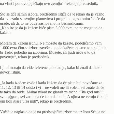
na vlast i ponovo pljačkaju ovu zemlju“, rekao je predsednik.
Što se tiče samih izbora, predsednik ističe da je rekao da je važno
da svi izađu sa svojim planovima i programima, sa onim što će da
urade, ali da to ne bude zasnovano na besmislicama.
„Kao što je da ja kažem biće plata 3.000 evra, pa ne mogu to da
kažem.
Moram da kažem istinu. Ne možete da kažete, podelićemo vam
1.000 evra čim se izbori završe, a onda kažete mi smo to uradili da
bi Tadić pobedio na izborima. Možete, ali ljudi neće u to da
poveruju“, rekao je predsednik.
Ljudi moraju da vide reference, dodao je, kako bi znali da neko
govori istinu.
„Ja kada izađem ovde i kada kažem da će plate biti povećane za
11, 12, 13 ili 14 odsto i vi – ne voleli me ili voleli, svi znate da će
to tako da bude. Makar nikad ne glasali za mene, i šta god mislili,
sve najgore, svi znate da će tako da bude. A njima ne veruju čak ni
oni koji glasaju za njih“, rekao je predsednik.
Vučić je naglasio da je na predstojećim izborima uz listu Srbija ne