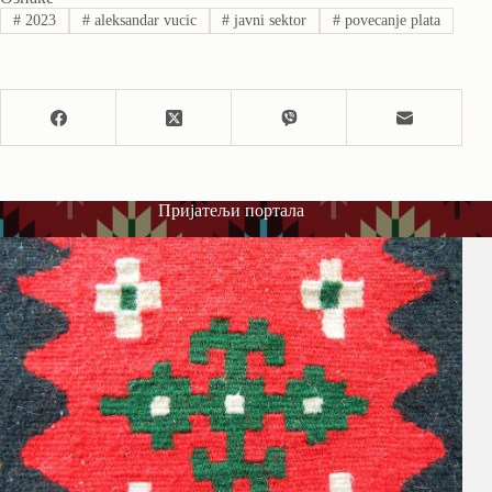
#
2023
#
aleksandar vucic
#
javni sektor
#
povecanje plata
Пријатељи портала