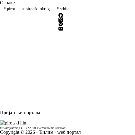
Ознаке
#
pirot
#
pirotski okrug
#
srbija
Пријатељи портала
Misastojanovic
,
CC BY-SA 4.0
, via Wikimedia Commons
Copyright © 2026 - Ћилим - wеб портал