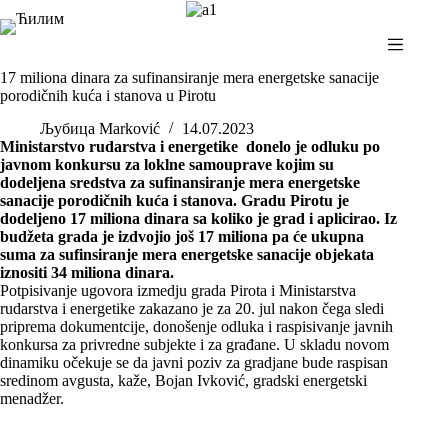
Skip
to
content
17 miliona dinara za sufinansiranje mera energetske sanacije
porodičnih kuća i stanova u Pirotu
Љубица Marković
14.07.2023
Ministarstvo rudarstva i energetike donelo je odluku po
javnom konkursu za loklne samouprave kojim su
dodeljena sredstva za sufinansiranje mera energetske
sanacije porodičnih kuća i stanova. Gradu Pirotu je
dodeljeno 17 miliona dinara sa koliko je grad i aplicirao. Iz
budžeta grada je izdvojio još 17 miliona pa će ukupna
suma za sufinsiranje mera energetske sanacije objekata
iznositi 34 miliona dinara.
Potpisivanje ugovora izmedju grada Pirota i Ministarstva
rudarstva i energetike zakazano je za 20. jul nakon čega sledi
priprema dokumentcije, donošenje odluka i raspisivanje javnih
konkursa za privredne subjekte i za građane. U skladu novom
dinamiku očekuje se da javni poziv za gradjane bude raspisan
sredinom avgusta, kaže, Bojan Ivković, gradski energetski
menadžer.