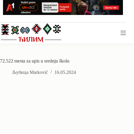
Skip
to
content
72.522 mesta za upis u srednju školu
Љубица Marković
16.05.2024