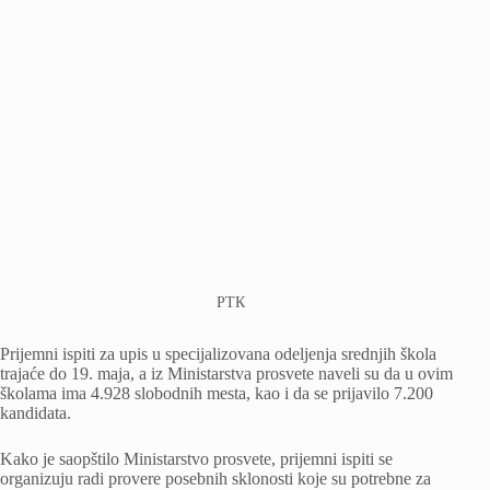
РТК
Prijemni ispiti za upis u specijalizovana odeljenja srednjih škola
trajaće do 19. maja, a iz Ministarstva prosvete naveli su da u ovim
školama ima 4.928 slobodnih mesta, kao i da se prijavilo 7.200
kandidata.
Kako je saopštilo Ministarstvo prosvete, prijemni ispiti se
organizuju radi provere posebnih sklonosti koje su potrebne za