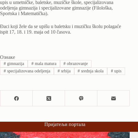
upis u umetničke, baletske, muzičke škole, specijalizovana
odeljenja gimnazija i specijalizovane gimnazije (Filološka,
Sportska i Matematička).
Đaci koji žele da se upišu u baletsku i muzičku školu polagaće
ispit 17, 18. i 19. maja od 10 časova.
Ознаке
#
gimnazija
#
mala matura
#
obrazovanje
#
specijalizovana odeljenja
#
srbija
#
srednja skola
#
upis
Пријатељи портала