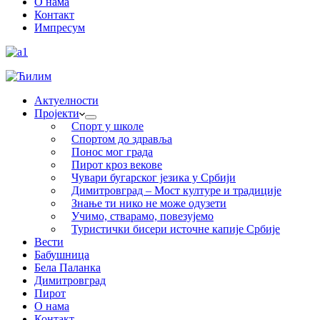
О нама
Контакт
Импресум
Актуелности
Пројекти
Спорт у школе
Спортом до здравља
Понос мог града
Пирот кроз векове
Чувари бугарског језика у Србији
Димитровград – Мост културе и традиције
Знање ти нико не може одузети
Учимо, стварамо, повезујемо
Туристички бисери источне капије Србије
Вести
Бабушница
Бела Паланка
Димитровград
Пирот
О нама
Контакт