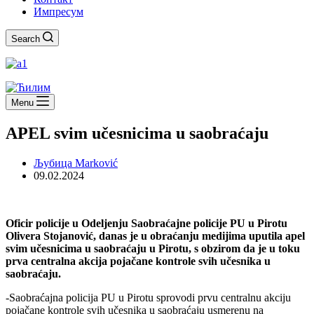
Импресум
Search
Menu
APEL svim učesnicima u saobraćaju
Љубица Marković
09.02.2024
Oficir policije u Odeljenju Saobraćajne policije PU u Pirotu
Olivera Stojanović, danas je u obraćanju medijima uputila apel
svim učesnicima u saobraćaju u Pirotu, s obzirom da je u toku
prva centralna akcija pojačane kontrole svih učesnika u
saobraćaju.
-Saobraćajna policija PU u Pirotu sprovodi prvu centralnu akciju
pojačane kontrole svih učesnika u saobraćaju usmerenu na