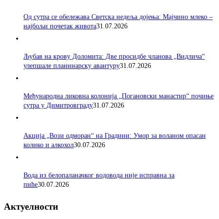
Од сутра се обележава Светска недеља дојења: Мајчино млеко –
најбољи почетак живота
31.07.2026
Љубав на крову Доломита: Две просидбе чланова „Видлича“
улепшале планинарску авантуру
31.07.2026
Међународна ликовна колонија „Погановски манастир“ почиње
сутра у Димитровграду
31.07.2026
Акција „Вози одморан“ на Градини: Умор за воланом опасан
колико и алкохол
30.07.2026
Вода из белопаланачког водовода није исправна за
пиће
30.07.2026
Актуелности