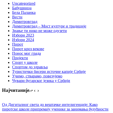
Uncategorized
Бабушница
Бела Паланка
Вести
Димитровград
Димитровград – Мост културе и традиције
Знање ти нико не може одузети
Избори 2023
Избори 2024
Пирот
Пирот кроз векове
Понос мог града
Пројекти
Спорт у школе
Спортом до здравља
Туристички бисери источне капије Србије
Учимо, стварамо, повезујемо
Чувари бугарског језика у Србији
Најчитаније
Од Дигиталног света до вештачке интелигенције: Како
пиротске школе припремају ученике за занимања будућности