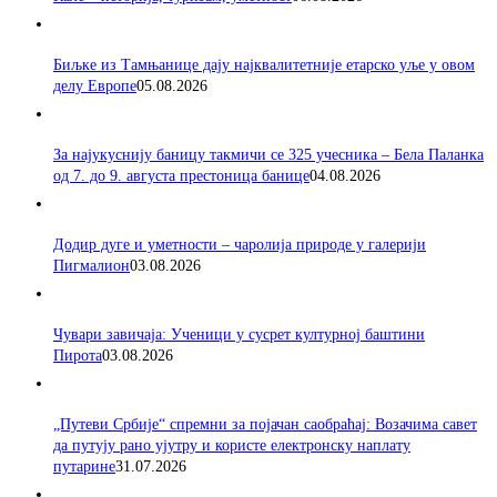
Биљке из Тамњанице дају најквалитетније етарско уље у овом
делу Европе
05.08.2026
За најукуснију баницу такмичи се 325 учесника – Бела Паланка
од 7. до 9. августа престоница банице
04.08.2026
Додир дуге и уметности – чаролија природе у галерији
Пигмалион
03.08.2026
Чувари завичаја: Ученици у сусрет културној баштини
Пирота
03.08.2026
„Путеви Србије“ спремни за појачан саобраћај: Возачима савет
да путују рано ујутру и користе електронску наплату
путарине
31.07.2026