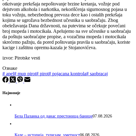
otkrivanje prekršaja nepoštovanje brzine kretanja, vožnje pod
dejstvom alkohola i narkotika, nekorišćenja sigurnosnog pojasa u
toku vožnju, nebezbednog prevoza dece kao i ostalih prekršaja
kojima se ugrožava bezbednost učesnika u saobračaju. Zbog
obeležavanja Dana državnosti, na putevima se očekuje povećani
broj mopeda i motocikala. Apelujemo na sve učesnike u saobraćaju
da poštuju saobraćajne propise, a vozačima mopeda i motocikala
skrećemo pažnju, da pored poštovanja pravila u saobraćaju, koriste
kacige i zaštitnu opremu-kazala je Stojanovićeva.
izvor: Pirotske vesti
Ознаке
#
apel
#
mup pirot
#
pirot
#
pojacana kontrola
#
saobracaj
Најновије
Бела Паланка од данас престоница банице
07.08.2026
Кале – историја, туризам, уметност
06.08.2026