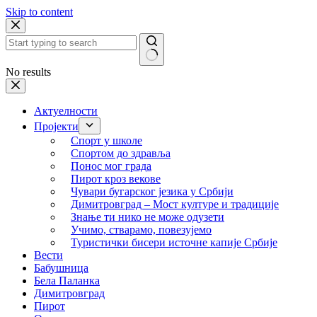
Skip to content
No results
Актуелности
Пројекти
Спорт у школе
Спортом до здравља
Понос мог града
Пирот кроз векове
Чувари бугарског језика у Србији
Димитровград – Мост културе и традиције
Знање ти нико не може одузети
Учимо, стварамо, повезујемо
Туристички бисери источне капије Србије
Вести
Бабушница
Бела Паланка
Димитровград
Пирот