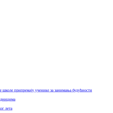
е школе припремају ученике за занимања будућности
едницима
ог лета