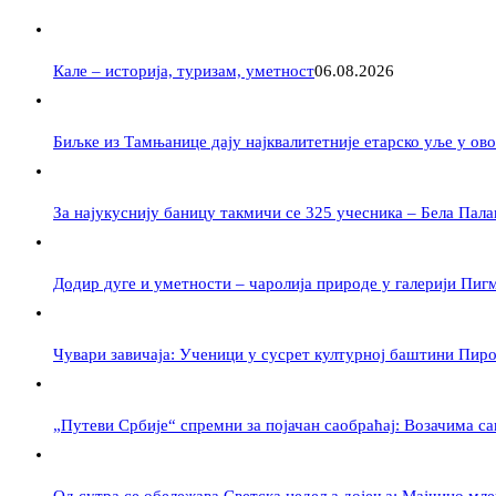
Кале – историја, туризам, уметност
06.08.2026
Биљке из Тамњанице дају најквалитетније етарско уље у ов
За најукуснију баницу такмичи се 325 учесника – Бела Палан
Додир дуге и уметности – чаролија природе у галерији Пиг
Чувари завичаја: Ученици у сусрет културној баштини Пир
„Путеви Србије“ спремни за појачан саобраћај: Возачима са