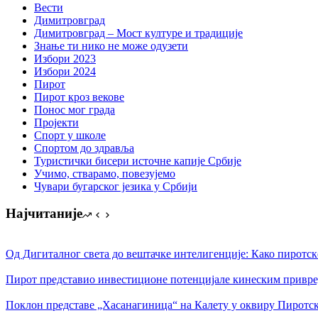
Вести
Димитровград
Димитровград – Мост културе и традиције
Знање ти нико не може одузети
Избори 2023
Избори 2024
Пирот
Пирот кроз векове
Понос мог града
Пројекти
Спорт у школе
Спортом до здравља
Туристички бисери источне капије Србије
Учимо, стварамо, повезујемо
Чувари бугарског језика у Србији
Најчитаније
Од Дигиталног света до вештачке интелигенције: Како пиротск
Пирот представио инвестиционе потенцијале кинеским привр
Поклон представе „Хасанагиница“ на Калету у оквиру Пиротск