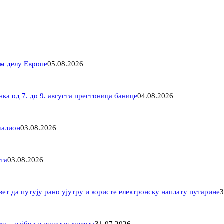
ом делу Европе
05.08.2026
ка од 7. до 9. августа престоница банице
04.08.2026
малион
03.08.2026
ота
03.08.2026
вет да путују рано ујутру и користе електронску наплату путарине
3