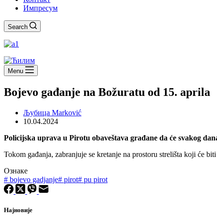
Импресум
Search
Menu
Bojevo gađanje na Božuratu od 15. aprila
Љубица Marković
10.04.2024
Policijska uprava u Pirotu obaveštava građane da će svakog dana, 
Tokom gađanja, zabranjuje se kretanje na prostoru strelišta koji će bi
Ознаке
#
bojevo gadjanje
#
pirot
#
pu pirot
Најновије