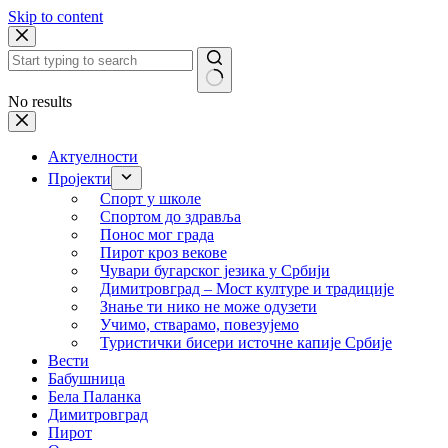
Skip to content
No results
Актуелности
Пројекти
Спорт у школе
Спортом до здравља
Понос мог града
Пирот кроз векове
Чувари бугарског језика у Србији
Димитровград – Мост културе и традиције
Знање ти нико не може одузети
Учимо, стварамо, повезујемо
Туристички бисери источне капије Србије
Вести
Бабушница
Бела Паланка
Димитровград
Пирот