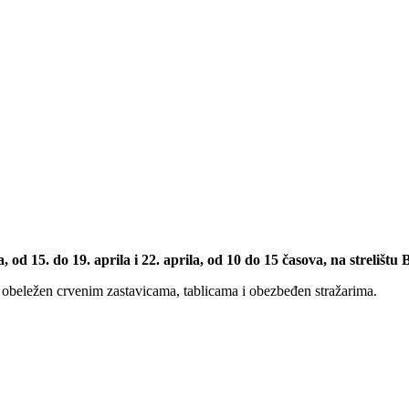
od 15. do 19. aprila i 22. aprila, od 10 do 15 časova, na strelištu 
ti obeležen crvenim zastavicama, tablicama i obezbeđen stražarima.