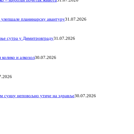
ко – најбољи почетак живота
31.07.2026
 улепшале планинарску авантуру
31.07.2026
иње сутра у Димитровграду
31.07.2026
 колико и алкохол
30.07.2026
7.2026
ом сунцу неповољно утиче на здравље
30.07.2026