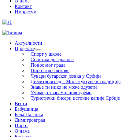
О нама
Контакт
Импресум
Актуелности
Пројекти
Спорт у школе
Спортом до здравља
Понос мог града
Пирот кроз векове
Чувари бугарског језика у Србији
Димитровград – Мост културе и традиције
Знање ти нико не може одузети
Учимо, стварамо, повезујемо
Туристички бисери источне капије Србије
Вести
Бабушница
Бела Паланка
Димитровград
Пирот
О нама
Контакт