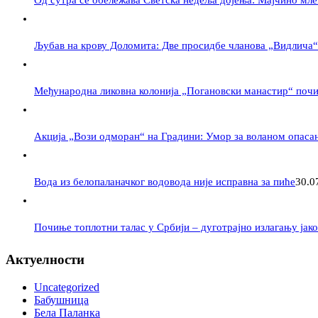
Од сутра се обележава Светска недеља дојења: Мајчино мле
Љубав на крову Доломита: Две просидбе чланова „Видлича“
Међународна ликовна колонија „Погановски манастир“ поч
Акција „Вози одморан“ на Градини: Умор за воланом опасан
Вода из белопаланачког водовода није исправна за пиће
30.0
Почиње топлотни талас у Србији – дуготрајно излагању јак
Актуелности
Uncategorized
Бабушница
Бела Паланка