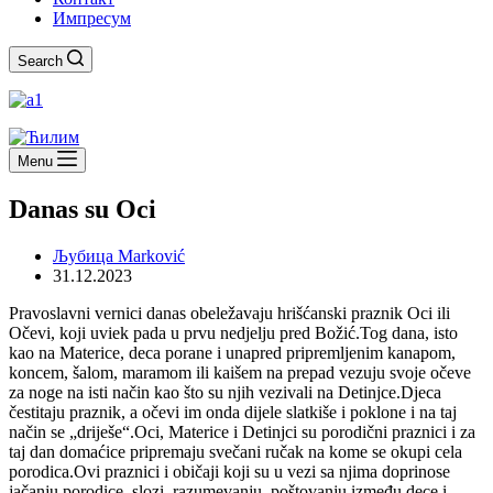
Импресум
Search
Menu
Danas su Oci
Љубица Marković
31.12.2023
Pravoslavni vernici danas obeležavaju hrišćanski praznik Oci ili
Očevi, koji uviek pada u prvu nedjelju pred Božić.Tog dana, isto
kao na Materice, deca porane i unapred pripremljenim kanapom,
koncem, šalom, maramom ili kaišem na prepad vezuju svoje očeve
za noge na isti način kao što su njih vezivali na Detinjce.Djeca
čestitaju praznik, a očevi im onda dijele slatkiše i poklone i na taj
način se „driješe“.Oci, Materice i Detinjci su porodični praznici i za
taj dan domaćice pripremaju svečani ručak na kome se okupi cela
porodica.Ovi praznici i običaji koji su u vezi sa njima doprinose
jačanju porodice, slozi, razumevanju, poštovanju između dece i