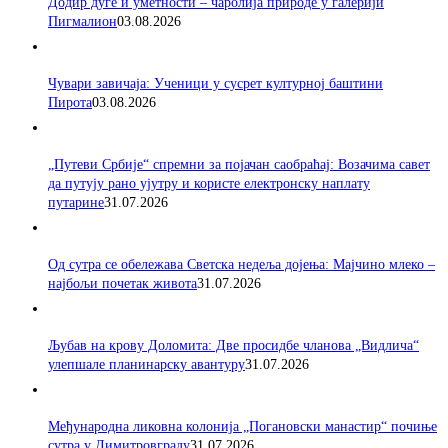
Додир дуге и уметности – чаролија природе у галерији
Пигмалион
03.08.2026
Чувари завичаја: Ученици у сусрет културној баштини
Пирота
03.08.2026
„Путеви Србије“ спремни за појачан саобраћај: Возачима савет
да путују рано ујутру и користе електронску наплату
путарине
31.07.2026
Од сутра се обележава Светска недеља дојења: Мајчино млеко –
најбољи почетак живота
31.07.2026
Љубав на крову Доломита: Две просидбе чланова „Видлича“
улепшале планинарску авантуру
31.07.2026
Међународна ликовна колонија „Погановски манастир“ почиње
сутра у Димитровграду
31.07.2026