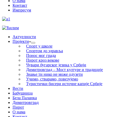
О нама
Контакт
Импресум
Актуелности
Пројекти
Спорт у школе
Спортом до здравља
Понос мог града
Пирот кроз векове
Чувари бугарског језика у Србији
Димитровград – Мост културе и традиције
Знање ти нико не може одузети
Учимо, стварамо, повезујемо
Туристички бисери источне капије Србије
Вести
Бабушница
Бела Паланка
Димитровград
Пирот
О нама
Контакт