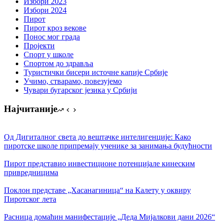
Избори 2023
Избори 2024
Пирот
Пирот кроз векове
Понос мог града
Пројекти
Спорт у школе
Спортом до здравља
Туристички бисери источне капије Србије
Учимо, стварамо, повезујемо
Чувари бугарског језика у Србији
Најчитаније
Од Дигиталног света до вештачке интелигенције: Како
пиротске школе припремају ученике за занимања будућности
Пирот представио инвестиционе потенцијале кинеским
привредницима
Поклон представе „Хасанагиница“ на Калету у оквиру
Пиротског лета
Расница домаћин манифестације „Деда Мијалкови дани 2026“