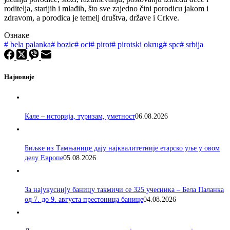
roditelja, starijih i mlađih, što sve zajedno čini porodicu jakom i
zdravom, a porodica je temelj društva, države i Crkve.
Ознаке
#
bela palanka
#
bozic
#
oci
#
pirot
#
pirotski okrug
#
spc
#
srbija
Најновије
Кале – историја, туризам, уметност
06.08.2026
Биљке из Тамњанице дају најквалитетније етарско уље у овом
делу Европе
05.08.2026
За најукуснију баницу такмичи се 325 учесника – Бела Паланка
од 7. до 9. августа престоница банице
04.08.2026