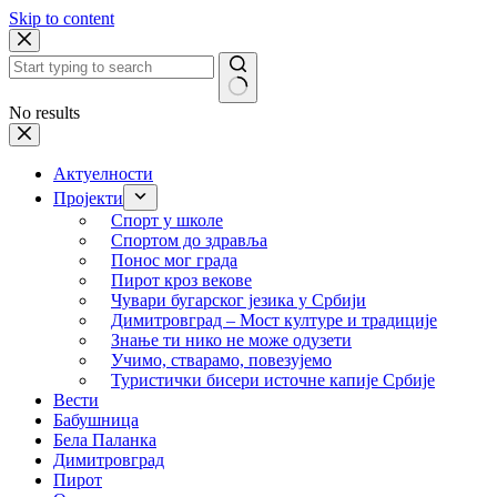
Skip to content
No results
Актуелности
Пројекти
Спорт у школе
Спортом до здравља
Понос мог града
Пирот кроз векове
Чувари бугарског језика у Србији
Димитровград – Мост културе и традиције
Знање ти нико не може одузети
Учимо, стварамо, повезујемо
Туристички бисери источне капије Србије
Вести
Бабушница
Бела Паланка
Димитровград
Пирот