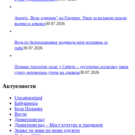
Акција „Вози одморан“ на Градини: Умор за воланом опасан
колико и алкохол
30.07.2026
Вода из белопаланачког водовода није исправна за
пиће
30.07.2026
Почиње топлотни талас у Србији – дуготрајно излагању јаком
сунцу неповољно утиче на здравље
30.07.2026
Актуелности
Uncategorized
Бабушница
Бела Паланка
Вести
Димитровград
Димитровград – Мост културе и традиције
Знање ти нико не може одузети