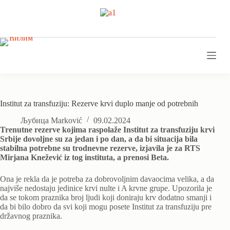
Skip
to
content
Institut za transfuziju: Rezerve krvi duplo manje od potrebnih
Љубица Marković
09.02.2024
Trenutne rezerve kojima raspolaže Institut za transfuziju krvi
Srbije dovoljne su za jedan i po dan, a da bi situacija bila
stabilna potrebne su trodnevne rezerve, izjavila je za RTS
Mirjana Knežević iz tog instituta, a prenosi Beta.
Ona je rekla da je potreba za dobrovoljnim davaocima velika, a da
najviše nedostaju jedinice krvi nulte i A krvne grupe. Upozorila je
da se tokom praznika broj ljudi koji doniraju krv dodatno smanji i
da bi bilo dobro da svi koji mogu posete Institut za transfuziju pre
državnog praznika.