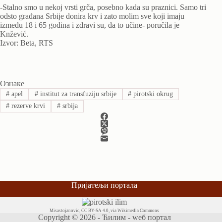
-Stalno smo u nekoj vrsti grča, posebno kada su praznici. Samo tri
odsto građana Srbije donira krv i zato molim sve koji imaju
između 18 i 65 godina i zdravi su, da to učine- poručila je
Knžević.
Izvor: Beta, RTS
Ознаке
#
apel
#
institut za transfuziju srbije
#
pirotski okrug
#
rezerve krvi
#
srbija
Пријатељи портала
Misastojanovic
,
CC BY-SA 4.0
, via Wikimedia Commons
Copyright © 2026 - Ћилим - wеб портал