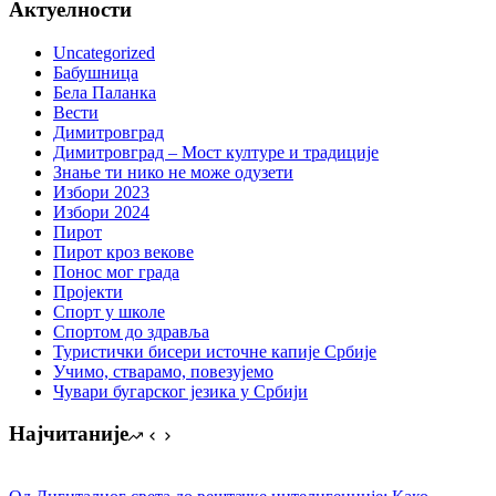
Актуелности
Uncategorized
Бабушница
Бела Паланка
Вести
Димитровград
Димитровград – Мост културе и традиције
Знање ти нико не може одузети
Избори 2023
Избори 2024
Пирот
Пирот кроз векове
Понос мог града
Пројекти
Спорт у школе
Спортом до здравља
Туристички бисери источне капије Србије
Учимо, стварамо, повезујемо
Чувари бугарског језика у Србији
Најчитаније