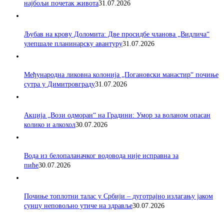
најбољи почетак живота
31.07.2026
Љубав на крову Доломита: Две просидбе чланова „Видлича“
улепшале планинарску авантуру
31.07.2026
Међународна ликовна колонија „Погановски манастир“ почиње
сутра у Димитровграду
31.07.2026
Акција „Вози одморан“ на Градини: Умор за воланом опасан
колико и алкохол
30.07.2026
Вода из белопаланачког водовода није исправна за
пиће
30.07.2026
Почиње топлотни талас у Србији – дуготрајно излагању јаком
сунцу неповољно утиче на здравље
30.07.2026