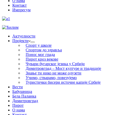
О нама
Контакт
Импресум
Актуелности
Пројекти
Спорт у школе
Спортом до здравља
Понос мог града
Пирот кроз векове
Чувари бугарског језика у Србији
Димитровград – Мост културе и традиције
Знање ти нико не може одузети
Учимо, стварамо, повезујемо
Туристички бисери источне капије Србије
Вести
Бабушница
Бела Паланка
Димитровград
Пирот
О нама
Контакт