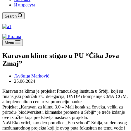
Импресум
Search
Menu
Karavan klime stigao u PU “Čika Jova
Zmaj”
Љубица Marković
25.06.2024
Karavan za klimu je projekat Francuskog instituta u Srbiji, koji su
finansiјski podržali EU delegacija, UNDP i kompanije CMA-CGM,
a implementirao centar za promociju nauke.
Projekat „Karavan za klimu 3.0 – Mali korak za čoveka, veliki za
prirodu- biodiverzitet i klimatske promene u Srbiji“ je treće izdanje
ove izložbe koja predstavlja nastavak projekta.
Naši Eko vrtići, kao deo porodice „Eco school“ Srbija, su deo ovog
međunarodnog projekta koji je ovog puta fokusiran na temu vode i