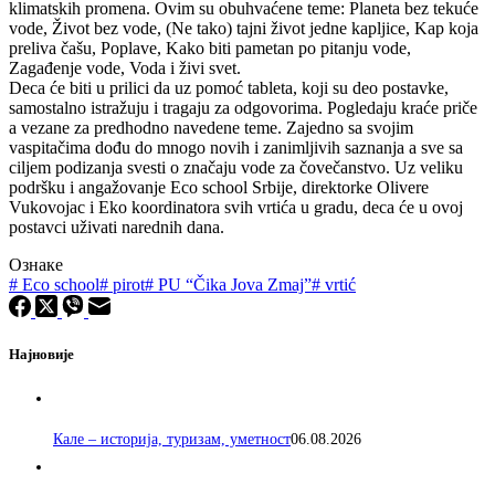
klimatskih promena. Ovim su obuhvaćene teme: Planeta bez tekuće
vode, Život bez vode, (Ne tako) tajni život jedne kapljice, Kap koja
preliva čašu, Poplave, Kako biti pametan po pitanju vode,
Zagađenje vode, Voda i živi svet.
Deca će biti u prilici da uz pomoć tableta, koji su deo postavke,
samostalno istražuju i tragaju za odgovorima. Pogledaju kraće priče
a vezane za predhodno navedene teme. Zajedno sa svojim
vaspitačima dođu do mnogo novih i zanimljivih saznanja a sve sa
ciljem podizanja svesti o značaju vode za čovečanstvo. Uz veliku
podršku i angažovanje Eco school Srbije, direktorke Olivere
Vukovojac i Eko koordinatora svih vrtića u gradu, deca će u ovoj
postavci uživati narednih dana.
Ознаке
#
Eco school
#
pirot
#
PU “Čika Jova Zmaj”
#
vrtić
Најновије
Кале – историја, туризам, уметност
06.08.2026