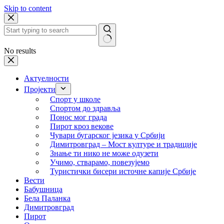
Skip to content
No results
Актуелности
Пројекти
Спорт у школе
Спортом до здравља
Понос мог града
Пирот кроз векове
Чувари бугарског језика у Србији
Димитровград – Мост културе и традиције
Знање ти нико не може одузети
Учимо, стварамо, повезујемо
Туристички бисери источне капије Србије
Вести
Бабушница
Бела Паланка
Димитровград
Пирот