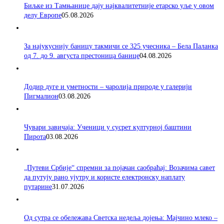
Биљке из Тамњанице дају најквалитетније етарско уље у овом
делу Европе
05.08.2026
За најукуснију баницу такмичи се 325 учесника – Бела Паланка
од 7. до 9. августа престоница банице
04.08.2026
Додир дуге и уметности – чаролија природе у галерији
Пигмалион
03.08.2026
Чувари завичаја: Ученици у сусрет културној баштини
Пирота
03.08.2026
„Путеви Србије“ спремни за појачан саобраћај: Возачима савет
да путују рано ујутру и користе електронску наплату
путарине
31.07.2026
Од сутра се обележава Светска недеља дојења: Мајчино млеко –