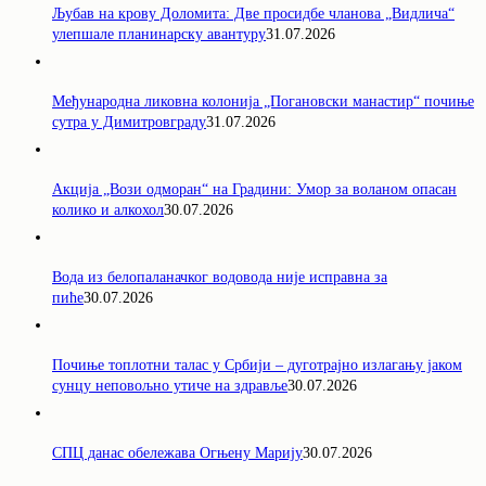
Љубав на крову Доломита: Две просидбе чланова „Видлича“
улепшале планинарску авантуру
31.07.2026
Међународна ликовна колонија „Погановски манастир“ почиње
сутра у Димитровграду
31.07.2026
Акција „Вози одморан“ на Градини: Умор за воланом опасан
колико и алкохол
30.07.2026
Вода из белопаланачког водовода није исправна за
пиће
30.07.2026
Почиње топлотни талас у Србији – дуготрајно излагању јаком
сунцу неповољно утиче на здравље
30.07.2026
СПЦ данас обележава Огњену Марију
30.07.2026