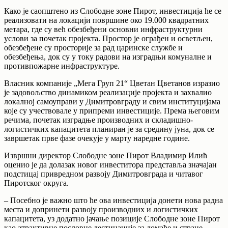
Како је саопштено из Слободне зоне Пирот, инвестиција ће се
реализовати на локацији површине око 19.000 квадратних
метара, где су већ обезбеђени основни инфраструктурни
услови за почетак пројекта. Простор је ограђен и осветљен,
обезбеђене су просторије за рад царинске службе и
обезбеђења, док су у току радови на изградњи комуналне и
противпожарне инфраструктуре.
Власник компаније „Мега Груп 21“ Цветан Цветанов изразио
је задовољство динамиком реализације пројекта и захвалио
локалној самоуправи у Димитровграду и свим институцијама
које су учествовале у припреми инвестиције. Према његовим
речима, почетак изградње производних и складишно-
логистичких капацитета планиран је за средину јуна, док се
завршетак прве фазе очекује у марту наредне године.
Извршни директор Слободне зоне Пирот Владимир Илић
оценио је да долазак новог инвеститора представља значајан
подстицај привредном развоју Димитровграда и читавог
Пиротског округа.
– Посебно је важно што ће ова инвестиција донети нова радна
места и допринети развоју производних и логистичких
капацитета, уз додатно јачање позиције Слободне зоне Пирот
као атрактивне пословне дестинације за домаће и стране