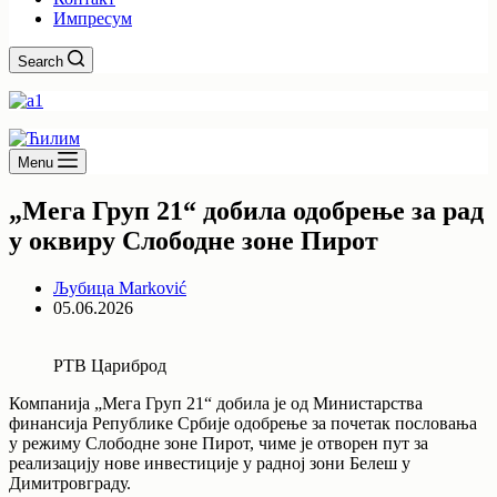
Импресум
Search
Menu
„Мега Груп 21“ добила одобрење за рад
у оквиру Слободне зоне Пирот
Љубица Marković
05.06.2026
РТВ Цариброд
Компанија „Мега Груп 21“ добила је од Министарства
финансија Републике Србије одобрење за почетак пословања
у режиму Слободне зоне Пирот, чиме је отворен пут за
реализацију нове инвестиције у радној зони Белеш у
Димитровграду.