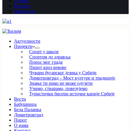
О нама
Контакт
Импресум
Актуелности
Пројекти
Спорт у школе
Спортом до здравља
Понос мог града
Пирот кроз векове
Чувари бугарског језика у Србији
Димитровград – Мост културе и традиције
Знање ти нико не може одузети
Учимо, стварамо, повезујемо
Туристички бисери источне капије Србије
Вести
Бабушница
Бела Паланка
Димитровград
Пирот
О нама
Контакт