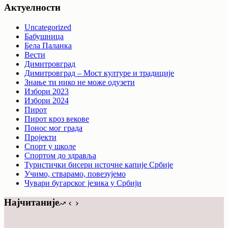
Актуелности
Uncategorized
Бабушница
Бела Паланка
Вести
Димитровград
Димитровград – Мост културе и традиције
Знање ти нико не може одузети
Избори 2023
Избори 2024
Пирот
Пирот кроз векове
Понос мог града
Пројекти
Спорт у школе
Спортом до здравља
Туристички бисери источне капије Србије
Учимо, стварамо, повезујемо
Чувари бугарског језика у Србији
Најчитаније