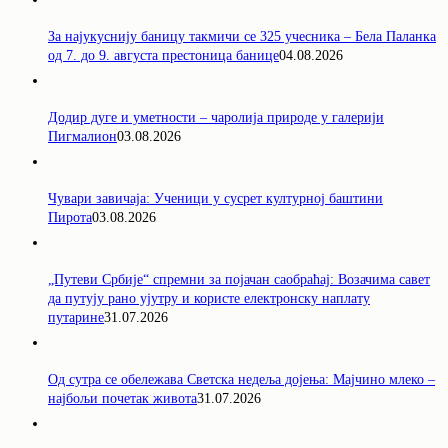
За најукуснију баницу такмичи се 325 учесника – Бела Паланка
од 7. до 9. августа престоница банице
04.08.2026
Додир дуге и уметности – чаролија природе у галерији
Пигмалион
03.08.2026
Чувари завичаја: Ученици у сусрет културној баштини
Пирота
03.08.2026
„Путеви Србије“ спремни за појачан саобраћај: Возачима савет
да путују рано ујутру и користе електронску наплату
путарине
31.07.2026
Од сутра се обележава Светска недеља дојења: Мајчино млеко –
најбољи почетак живота
31.07.2026