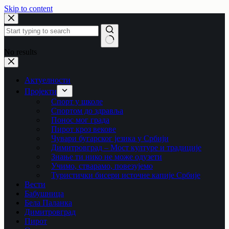
Skip to content
No results
Актуелности
Пројекти
Спорт у школе
Спортом до здравља
Понос мог града
Пирот кроз векове
Чувари бугарског језика у Србији
Димитровград – Мост културе и традиције
Знање ти нико не може одузети
Учимо, стварамо, повезујемо
Туристички бисери источне капије Србије
Вести
Бабушница
Бела Паланка
Димитровград
Пирот