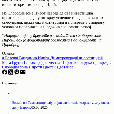
инвеститоре – истакао је Илић.
Из Слободне зоне Пирот наводе да ова инвестиција
представља још једну потврду успешне сарадње локалних
самоуправа, државних институција и привреде у стварању
услова за нова улагања и одржив економски развој.
*
Информације су преузете из саопштења Слободне зоне
Пирот, док је фотографију обезбедила Радио-телевизија
Цариброд.
Ознаке
#
Белеш
#
Владимир Илић
#
Димитровград
#
инвестиција
#
Мега Груп 21
#
нова радна места
#
Пиротски округ.
#
привреда
#
Слободна зона Пирот
#
Цветан Цветанов
Најновије
Биљке из Тамњанице дају најквалитетније етарско уље у овом
делу Европе
05.08.2026