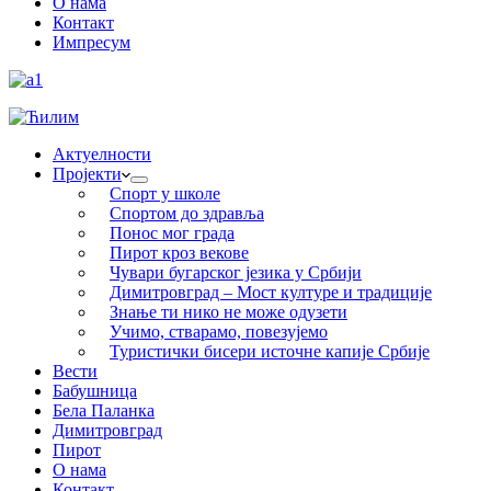
О нама
Контакт
Импресум
Актуелности
Пројекти
Спорт у школе
Спортом до здравља
Понос мог града
Пирот кроз векове
Чувари бугарског језика у Србији
Димитровград – Мост културе и традиције
Знање ти нико не може одузети
Учимо, стварамо, повезујемо
Туристички бисери источне капије Србије
Вести
Бабушница
Бела Паланка
Димитровград
Пирот
О нама
Контакт