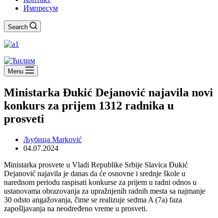
Импресум
Search
Menu
Ministarka Đukić Dejanović najavila novi
konkurs za prijem 1312 radnika u
prosveti
Љубица Marković
04.07.2024
Ministarka prosvete u Vladi Republike Srbije Slavica Đukić
Dejanović najavila je danas da će osnovne i srednje škole u
narednom periodu raspisati konkurse za prijem u radni odnos u
ustanovama obrazovanja za upražnjenih radnih mesta sa najmanje
30 odsto angažovanja, čime se realizuje sedma A (7a) faza
zapošljavanja na neodređeno vreme u prosveti.