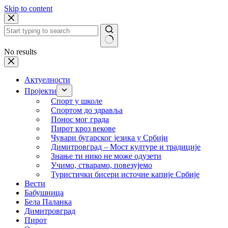
Skip to content
No results
Актуелности
Пројекти
Спорт у школе
Спортом до здравља
Понос мог града
Пирот кроз векове
Чувари бугарског језика у Србији
Димитровград – Мост културе и традиције
Знање ти нико не може одузети
Учимо, стварамо, повезујемо
Туристички бисери источне капије Србије
Вести
Бабушница
Бела Паланка
Димитровград
Пирот