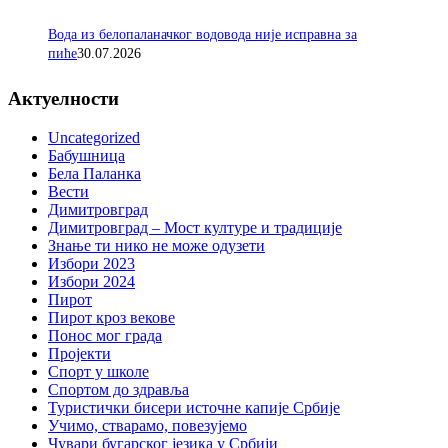
Вода из белопаланачког водовода није исправна за
пиће
30.07.2026
Актуелности
Uncategorized
Бабушница
Бела Паланка
Вести
Димитровград
Димитровград – Мост културе и традиције
Знање ти нико не може одузети
Избори 2023
Избори 2024
Пирот
Пирот кроз векове
Понос мог града
Пројекти
Спорт у школе
Спортом до здравља
Туристички бисери источне капије Србије
Учимо, стварамо, повезујемо
Чувари бугарског језика у Србији