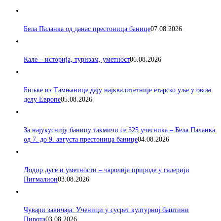
Бела Паланка од данас престоница банице
07.08.2026
Кале – историја, туризам, уметност
06.08.2026
Биљке из Тамњанице дају најквалитетније етарско уље у овом
делу Европе
05.08.2026
За најукуснију баницу такмичи се 325 учесника – Бела Паланка
од 7. до 9. августа престоница банице
04.08.2026
Додир дуге и уметности – чаролија природе у галерији
Пигмалион
03.08.2026
Чувари завичаја: Ученици у сусрет културној баштини
Пирота
03.08.2026