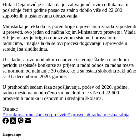
Đukić Dejanović je istakla da je, zahvaljujući ovim odlukama, u
poslednje četiri godine posao za stalno dobilo više od 22.600
zaposlenih u ustanovama obrazovanja.
Ministarka je rekla da je, pored brige o povećanju zarada zaposlenih
u prosveti, ovo jedan od načina kojim Ministarstvo prosvete i Vlada
Srbije pokazuju brigu o obrazovnom sistemu i prosvetnim
radnicima, i naglasila da se ovi procesi dogovaraju i sprovode u
saradnji sa sindikatima.
U skladu sa ovom odlukom osnovne i srednje škole u narednom
periodu raspisaće konkurse za prijem u radni odnos za radna mesta
sa normom od najmanje 30 odsto, koja su ostala slobodna zaključno
sa 31. decembrom 2020. godine.
U prethodnih sedam faza zapošljavanja, počev od 2020. godine,
radno mesto na neodređeno vreme dobilo je više od 22.600
prosvetnih radnika u osnovnim i srednjim školama.
Ознаке
#
konkurs
#
ministarstvo prosvete
#
prosveta
#
radna mesta
#
srbija
Најновије