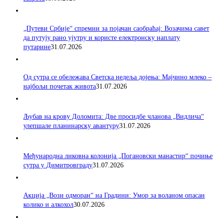
„Путеви Србије“ спремни за појачан саобраћај: Возачима савет
да путују рано ујутру и користе електронску наплату
путарине
31.07.2026
Од сутра се обележава Светска недеља дојења: Мајчино млеко –
најбољи почетак живота
31.07.2026
Љубав на крову Доломита: Две просидбе чланова „Видлича“
улепшале планинарску авантуру
31.07.2026
Међународна ликовна колонија „Погановски манастир“ почиње
сутра у Димитровграду
31.07.2026
Акција „Вози одморан“ на Градини: Умор за воланом опасан
колико и алкохол
30.07.2026