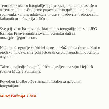
Tema konkursa su fotografije koje prikazuju kulturno nasleđe u
našem regionu. Očekujemo prijave koje uključuju fotografije
spomenika kulture, arhitekture, muzeja, građevina, tradicionalnih
kulturnih manifestacija i slično.
Sve prijave treba da sadrže kratak opis fotografije i da su u JPG
formatu. Prijave zainteresovanih učesnika slati na
muzejpirot@gmail.com.
Najbolje fotografije će biti izložene na izložbi koja će se održati u
pirotskoj tvrđavi, a najbolji fotografi će biti nagrađeni novčanom
nagradom.
Takođe, najbolje fotografije biće objavljene na sajtu i fejsbuk
stranici Muzeja Ponišavlja.
Povodom izložbe biće štampan i katalog sa najboljim
fotografijama.
Muzej Poišavlja LINK