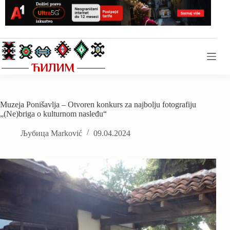
Skip
to
content
Muzeja Ponišavlja – Otvoren konkurs za najbolju fotografiju
„(Ne)briga o kulturnom nasleđu“
Љубица Marković
09.04.2024