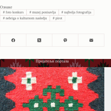
Ознаке
#
foto konkurs
#
muzej ponisavlja
#
najbolja fotografija
#
nebriga o kulturnom nasledju
#
pirot
Пријатељи портала