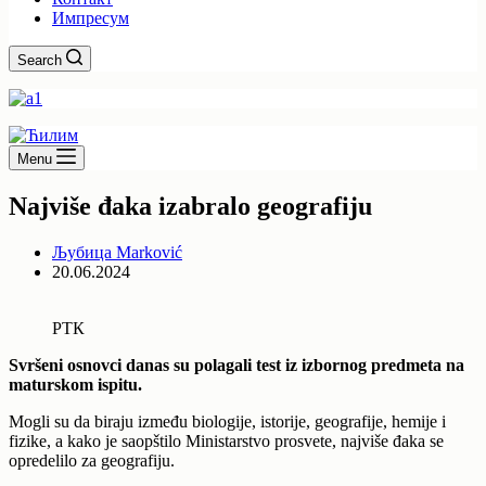
Импресум
Search
Menu
Najviše đaka izabralo geografiju
Љубица Marković
20.06.2024
РТК
Svršeni osnovci danas su polagali test iz izbornog predmeta na
maturskom ispitu.
Mogli su da biraju između biologije, istorije, geografije, hemije i
fizike, a kako je saopštilo Ministarstvo prosvete, najviše đaka se
opredelilo za geografiju.