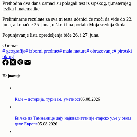
Prethodna dva dana osmaci su polagali test iz srpskog, tj.maternjeg
jezika i matematike.
Preliminarne rezultate za sva tri testa učenici će moći da vide do 22.
juna, a konačne 25. juna, u školi i na portalu Moja srednja škola.
Popunjavanje lista opredeljenja biće 26. i 27. juna.
Ознаке
#
geografija
#
izborni predmet
#
mala matura
#
obrazovanje
#
pirotski
okrug
Најновије
Кале – историја, туризам, уметност
06.08.2026
Биљке из Тамњанице дају најквалитетније етарско уље у овом
делу Европе
05.08.2026