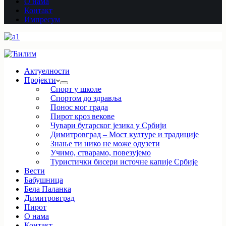
О нама
Контакт
Импресум
Актуелности
Пројекти
Спорт у школе
Спортом до здравља
Понос мог града
Пирот кроз векове
Чувари бугарског језика у Србији
Димитровград – Мост културе и традиције
Знање ти нико не може одузети
Учимо, стварамо, повезујемо
Туристички бисери источне капије Србије
Вести
Бабушница
Бела Паланка
Димитровград
Пирот
О нама
Контакт