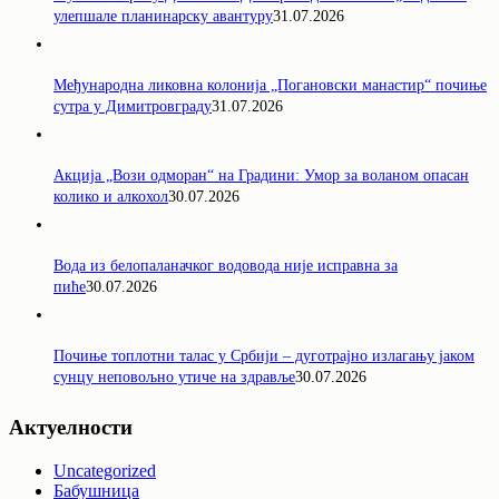
улепшале планинарску авантуру
31.07.2026
Међународна ликовна колонија „Погановски манастир“ почиње
сутра у Димитровграду
31.07.2026
Акција „Вози одморан“ на Градини: Умор за воланом опасан
колико и алкохол
30.07.2026
Вода из белопаланачког водовода није исправна за
пиће
30.07.2026
Почиње топлотни талас у Србији – дуготрајно излагању јаком
сунцу неповољно утиче на здравље
30.07.2026
Актуелности
Uncategorized
Бабушница