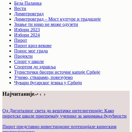
Бела Паланка
Вести
Димитровград
Димитровград – Мост културе и традиције
Знање ти нико не може одузети
Избори 2023
Избори 2024
Пирот
Пирот кроз векове
Понос мог града
Пројекти
Спорт у школе
Спортом до здравља
Туристички бисери источне капије Србије
Учимо, стварамо, повезујемо
Чувари бугарског језика у Србији
Најчитаније
Од Дигиталног света до вештачке интелигенције: Како
пиротске школе припремају ученике за занимања будућности
Пирот представио инвестиционе потенцијале кинеским
привредницима