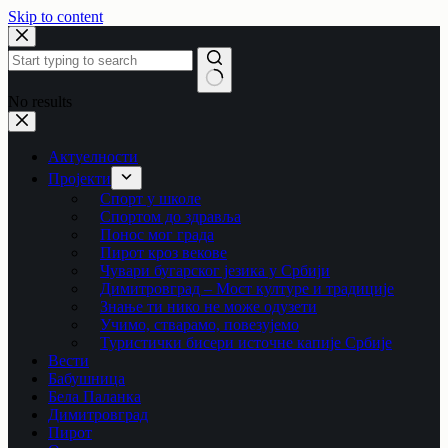
Skip to content
No results
Актуелности
Пројекти
Спорт у школе
Спортом до здравља
Понос мог града
Пирот кроз векове
Чувари бугарског језика у Србији
Димитровград – Мост културе и традиције
Знање ти нико не може одузети
Учимо, стварамо, повезујемо
Туристички бисери источне капије Србије
Вести
Бабушница
Бела Паланка
Димитровград
Пирот