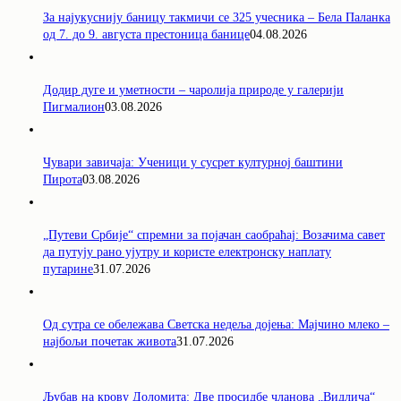
За најукуснију баницу такмичи се 325 учесника – Бела Паланка
од 7. до 9. августа престоница банице
04.08.2026
Додир дуге и уметности – чаролија природе у галерији
Пигмалион
03.08.2026
Чувари завичаја: Ученици у сусрет културној баштини
Пирота
03.08.2026
„Путеви Србије“ спремни за појачан саобраћај: Возачима савет
да путују рано ујутру и користе електронску наплату
путарине
31.07.2026
Од сутра се обележава Светска недеља дојења: Мајчино млеко –
најбољи почетак живота
31.07.2026
Љубав на крову Доломита: Две просидбе чланова „Видлича“