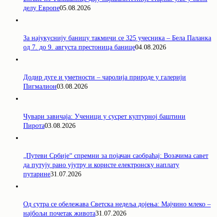
делу Европе
05.08.2026
За најукуснију баницу такмичи се 325 учесника – Бела Паланка
од 7. до 9. августа престоница банице
04.08.2026
Додир дуге и уметности – чаролија природе у галерији
Пигмалион
03.08.2026
Чувари завичаја: Ученици у сусрет културној баштини
Пирота
03.08.2026
„Путеви Србије“ спремни за појачан саобраћај: Возачима савет
да путују рано ујутру и користе електронску наплату
путарине
31.07.2026
Од сутра се обележава Светска недеља дојења: Мајчино млеко –
најбољи почетак живота
31.07.2026