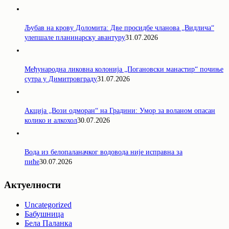
Љубав на крову Доломита: Две просидбе чланова „Видлича“
улепшале планинарску авантуру
31.07.2026
Међународна ликовна колонија „Погановски манастир“ почиње
сутра у Димитровграду
31.07.2026
Акција „Вози одморан“ на Градини: Умор за воланом опасан
колико и алкохол
30.07.2026
Вода из белопаланачког водовода није исправна за
пиће
30.07.2026
Актуелности
Uncategorized
Бабушница
Бела Паланка