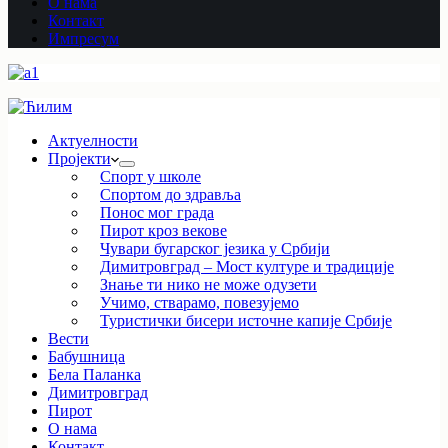
О нама
Контакт
Импресум
Актуелности
Пројекти
Спорт у школе
Спортом до здравља
Понос мог града
Пирот кроз векове
Чувари бугарског језика у Србији
Димитровград – Мост културе и традиције
Знање ти нико не може одузети
Учимо, стварамо, повезујемо
Туристички бисери источне капије Србије
Вести
Бабушница
Бела Паланка
Димитровград
Пирот
О нама
Контакт