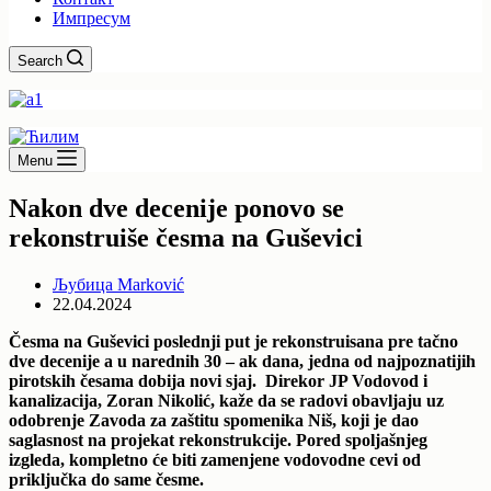
Импресум
Search
Menu
Nakon dve decenije ponovo se
rekonstruiše česma na Guševici
Љубица Marković
22.04.2024
Česma na Guševici poslednji put je rekonstruisana pre tačno
dve decenije a u narednih 30 – ak dana, jedna od najpoznatijih
pirotskih česama dobija novi sjaj. Direkor JP Vodovod i
kanalizacija, Zoran Nikolić, kaže da se radovi obavljaju uz
odobrenje Zavoda za zaštitu spomenika Niš, koji je dao
saglasnost na projekat rekonstrukcije. Pored spoljašnjeg
izgleda, kompletno će biti zamenjene vodovodne cevi od
priključka do same česme.