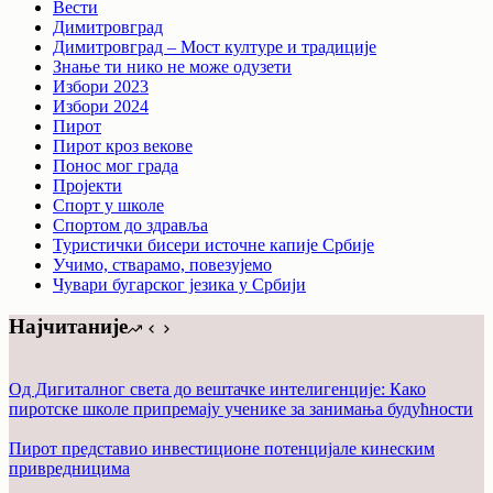
Вести
Димитровград
Димитровград – Мост културе и традиције
Знање ти нико не може одузети
Избори 2023
Избори 2024
Пирот
Пирот кроз векове
Понос мог града
Пројекти
Спорт у школе
Спортом до здравља
Туристички бисери источне капије Србије
Учимо, стварамо, повезујемо
Чувари бугарског језика у Србији
Најчитаније
Од Дигиталног света до вештачке интелигенције: Како
пиротске школе припремају ученике за занимања будућности
Пирот представио инвестиционе потенцијале кинеским
привредницима