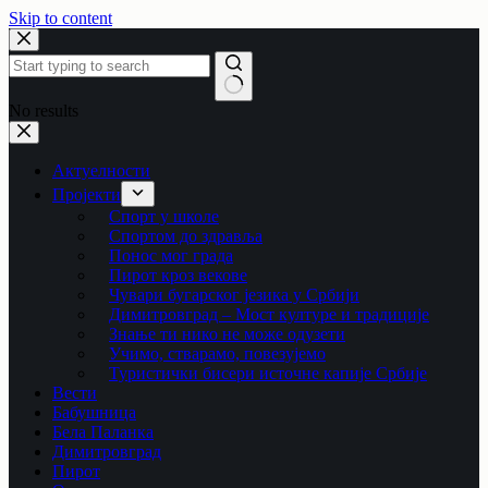
Skip to content
No results
Актуелности
Пројекти
Спорт у школе
Спортом до здравља
Понос мог града
Пирот кроз векове
Чувари бугарског језика у Србији
Димитровград – Мост културе и традиције
Знање ти нико не може одузети
Учимо, стварамо, повезујемо
Туристички бисери источне капије Србије
Вести
Бабушница
Бела Паланка
Димитровград
Пирот