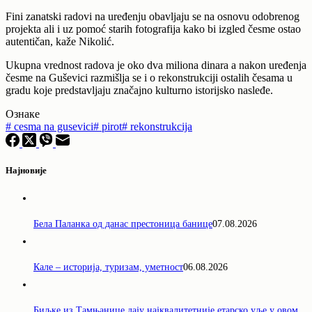
Fini zanatski radovi na uređenju obavljaju se na osnovu odobrenog
projekta ali i uz pomoć starih fotografija kako bi izgled česme ostao
autentičan, kaže Nikolić.
Ukupna vrednost radova je oko dva miliona dinara a nakon uređenja
česme na Guševici razmišlja se i o rekonstrukciji ostalih česama u
gradu koje predstavljaju značajno kulturno istorijsko nasleđe.
Ознаке
#
cesma na gusevici
#
pirot
#
rekonstrukcija
Најновије
Бела Паланка од данас престоница банице
07.08.2026
Кале – историја, туризам, уметност
06.08.2026
Биљке из Тамњанице дају најквалитетније етарско уље у овом