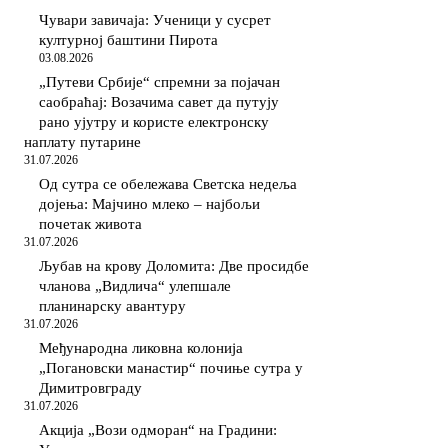
Чувари завичаја: Ученици у сусрет
културној баштини Пирота
03.08.2026
„Путеви Србије“ спремни за појачан
саобраћај: Возачима савет да путују
рано ујутру и користе електронску
наплату путарине
31.07.2026
Од сутра се обележава Светска недеља
дојења: Мајчино млеко – најбољи
почетак живота
31.07.2026
Љубав на крову Доломита: Две просидбе
чланова „Видлича“ улепшале
планинарску авантуру
31.07.2026
Међународна ликовна колонија
„Погановски манастир“ почиње сутра у
Димитровграду
31.07.2026
Акција „Вози одморан“ на Градини: