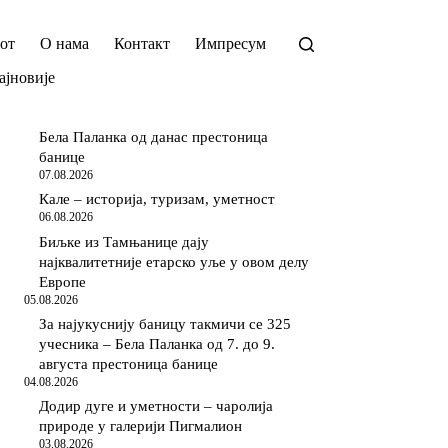
от
О нама
Контакт
Импресум
ајновије
Бела Паланка од данас престоница
банице
07.08.2026
Кале – историја, туризам, уметност
06.08.2026
Биљке из Тамњанице дају
најквалитетније етарско уље у овом делу
Европе
05.08.2026
За најукуснију баницу такмичи се 325
учесника – Бела Паланка од 7. до 9.
августа престоница банице
04.08.2026
Додир дуге и уметности – чаролија
природе у галерији Пигмалион
03.08.2026