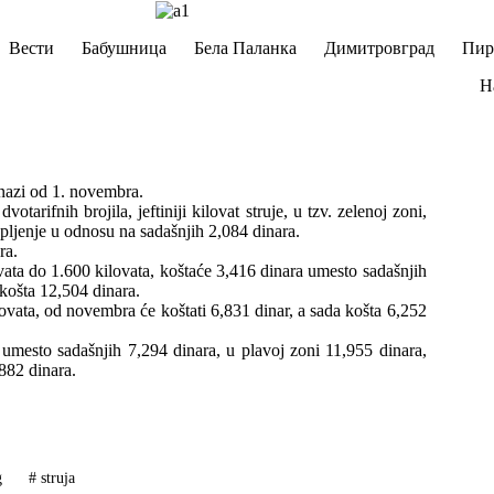
Вести
Бабушница
Бела Паланка
Димитровград
Пир
Н
snazi od 1. novembra.
arifnih brojila, jeftiniji kilovat struje, u tzv. zelenoj zoni,
upljenje u odnosu na sadašnjih 2,084 dinara.
ra.
lovata do 1.600 kilovata, koštaće 3,416 dinara umesto sadašnjih
 košta 12,504 dinara.
ilovata, od novembra će koštati 6,831 dinar, a sada košta 6,252
, umesto sadašnjih 7,294 dinara, u plavoj zoni 11,955 dinara,
882 dinara.
g
#
struja