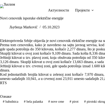
Skip
to
content
Актуелности
Пројекти
Novi cenovnik isporuke električne energije
Љубица Marković
05.10.2023
Elektroprivreda Srbije objavila je novi cenovnik elektične energije na 
Prema tom cenovniku, kako je navedeno na sajtu javnog servisa, kod dvot
gde spada potrošnja do 350 kilovata, koštaće 2,277 dinara, što je posk
Skuplji kilovat u ovoj zoni koštaće 9,109 dinara. Sada košta 8,336 dina
Jeftiniji kilovat u tzv. plavoj zoni, koja obuhvata potrošnju od 350 ki
3,126 dinara. Skuplji kilovat u ovoj zoni koštaće 13,663 dinara, a sada
Jeftiniji kilovat u tzv. crvenoj zoni, gde spada potrošnja iznad 1.600 k
dinara.
Kod jednotarifnih brojila kilovat u zelenoj zoni koštaće 7,970 dinara
umesto sadašnjih 10,941, a u crvenoj zoni 23,911 umesto sadašnjih 21,
RTS
Ознаке
#
babušnica
#
bela palanka
#
nove cene
#
pirot
#
pirotski okru