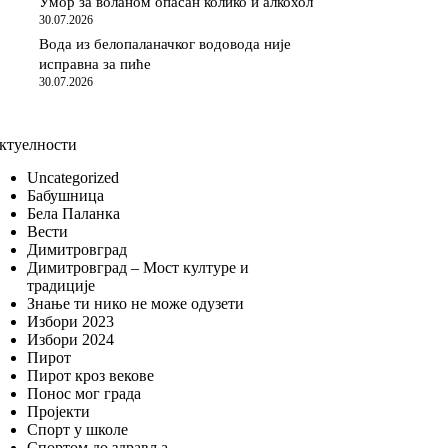
Умор за воланом опасан колико и алкохол
30.07.2026
Вода из белопаланачког водовода није
исправна за пиће
30.07.2026
ктуелности
Uncategorized
Бабушница
Бела Паланка
Вести
Димитровград
Димитровград – Мост културе и
традиције
Знање ти нико не може одузети
Избори 2023
Избори 2024
Пирот
Пирот кроз векове
Понос мог града
Пројекти
Спорт у школе
Спортом до здравља