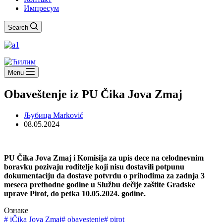
Импресум
Search
Menu
Obaveštenje iz PU Čika Jova Zmaj
Љубица Marković
08.05.2024
PU Čika Jova Zmaj i Komisija za upis dece na celodnevnim
boravku pozivaju roditelje koji nisu dostavili potpunu
dokumentaciju da dostave potvrdu o prihodima za zadnja 3
meseca prethodne godine u Službu dečije zaštite Gradske
uprave Pirot, do petka 10.05.2024. godine.
Ознаке
#
iČika Jova Zmaj
#
obavestenje
#
pirot