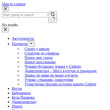
Skip to content
No results
Актуелности
Пројекти
Спорт у школе
Спортом до здравља
Понос мог града
Пирот кроз векове
Чувари бугарског језика у Србији
Димитровград – Мост културе и традиције
Знање ти нико не може одузети
Учимо, стварамо, повезујемо
Туристички бисери источне капије Србије
Вести
Бабушница
Бела Паланка
Димитровград
Пирот