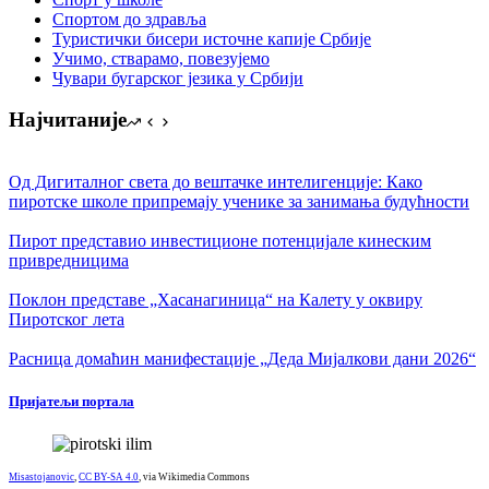
Спортом до здравља
Туристички бисери источне капије Србије
Учимо, стварамо, повезујемо
Чувари бугарског језика у Србији
Најчитаније
Од Дигиталног света до вештачке интелигенције: Како
пиротске школе припремају ученике за занимања будућности
Пирот представио инвестиционе потенцијале кинеским
привредницима
Поклон представе „Хасанагиница“ на Калету у оквиру
Пиротског лета
Расница домаћин манифестације „Деда Мијалкови дани 2026“
Пријатељи портала
Misastojanovic
,
CC BY-SA 4.0
, via Wikimedia Commons