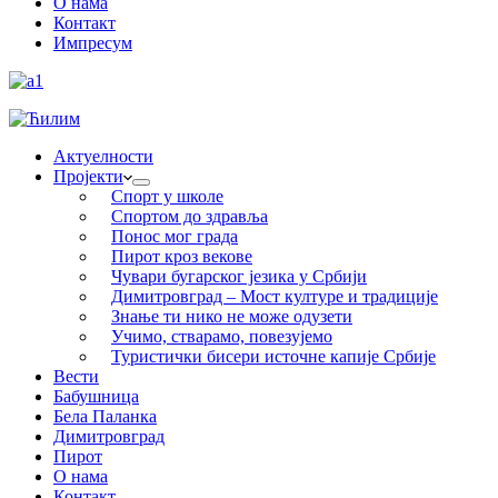
О нама
Контакт
Импресум
Актуелности
Пројекти
Спорт у школе
Спортом до здравља
Понос мог града
Пирот кроз векове
Чувари бугарског језика у Србији
Димитровград – Мост културе и традиције
Знање ти нико не може одузети
Учимо, стварамо, повезујемо
Туристички бисери источне капије Србије
Вести
Бабушница
Бела Паланка
Димитровград
Пирот
О нама
Контакт