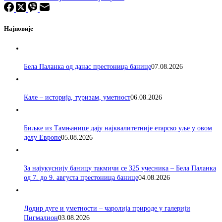
Најновије
Бела Паланка од данас престоница банице
07.08.2026
Кале – историја, туризам, уметност
06.08.2026
Биљке из Тамњанице дају најквалитетније етарско уље у овом
делу Европе
05.08.2026
За најукуснију баницу такмичи се 325 учесника – Бела Паланка
од 7. до 9. августа престоница банице
04.08.2026
Додир дуге и уметности – чаролија природе у галерији
Пигмалион
03.08.2026