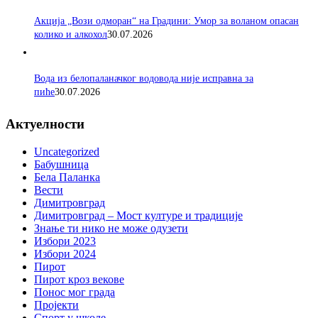
Акција „Вози одморан“ на Градини: Умор за воланом опасан
колико и алкохол
30.07.2026
Вода из белопаланачког водовода није исправна за
пиће
30.07.2026
Актуелности
Uncategorized
Бабушница
Бела Паланка
Вести
Димитровград
Димитровград – Мост културе и традиције
Знање ти нико не може одузети
Избори 2023
Избори 2024
Пирот
Пирот кроз векове
Понос мог града
Пројекти
Спорт у школе