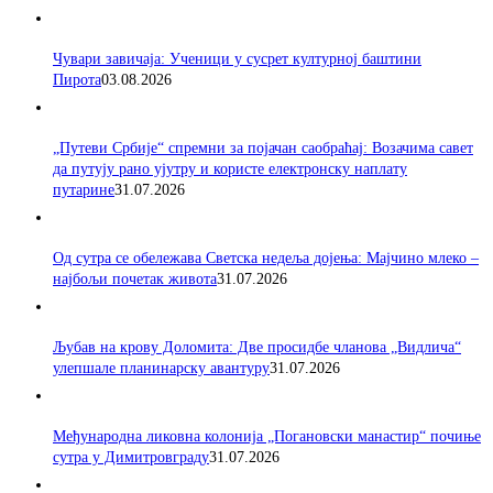
Чувари завичаја: Ученици у сусрет културној баштини
Пирота
03.08.2026
„Путеви Србије“ спремни за појачан саобраћај: Возачима савет
да путују рано ујутру и користе електронску наплату
путарине
31.07.2026
Од сутра се обележава Светска недеља дојења: Мајчино млеко –
најбољи почетак живота
31.07.2026
Љубав на крову Доломита: Две просидбе чланова „Видлича“
улепшале планинарску авантуру
31.07.2026
Међународна ликовна колонија „Погановски манастир“ почиње
сутра у Димитровграду
31.07.2026