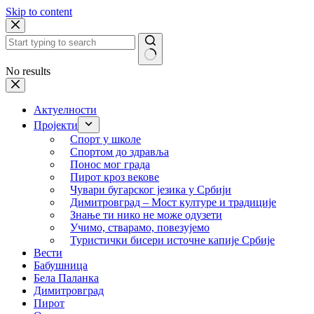
Skip to content
No results
Актуелности
Пројекти
Спорт у школе
Спортом до здравља
Понос мог града
Пирот кроз векове
Чувари бугарског језика у Србији
Димитровград – Мост културе и традиције
Знање ти нико не може одузети
Учимо, стварамо, повезујемо
Туристички бисери источне капије Србије
Вести
Бабушница
Бела Паланка
Димитровград
Пирот