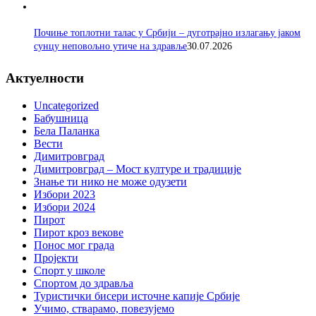
Почиње топлотни талас у Србији – дуготрајно излагању јаком
сунцу неповољно утиче на здравље
30.07.2026
Актуелности
Uncategorized
Бабушница
Бела Паланка
Вести
Димитровград
Димитровград – Мост културе и традиције
Знање ти нико не може одузети
Избори 2023
Избори 2024
Пирот
Пирот кроз векове
Понос мог града
Пројекти
Спорт у школе
Спортом до здравља
Туристички бисери источне капије Србије
Учимо, стварамо, повезујемо