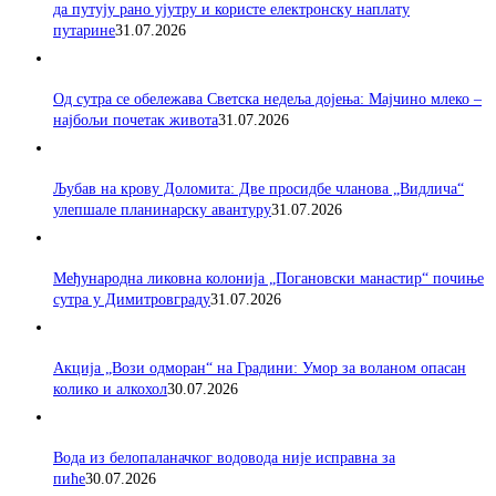
да путују рано ујутру и користе електронску наплату
путарине
31.07.2026
Од сутра се обележава Светска недеља дојења: Мајчино млеко –
најбољи почетак живота
31.07.2026
Љубав на крову Доломита: Две просидбе чланова „Видлича“
улепшале планинарску авантуру
31.07.2026
Међународна ликовна колонија „Погановски манастир“ почиње
сутра у Димитровграду
31.07.2026
Акција „Вози одморан“ на Градини: Умор за воланом опасан
колико и алкохол
30.07.2026
Вода из белопаланачког водовода није исправна за
пиће
30.07.2026