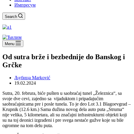
Импресум
Search
Menu
Od sutra brže i bezbednije do Banskog i
Grčke
Љубица Marković
19.02.2024
Sutra, 20. februra, biće pušten u saobraćaj tunel „Železnica“, sa
svoje dve cevi, zajedno sa vijaduktom i pripadajućim
saobraćajnicama pre i posle tunela. To je deo Lot 3.1 Blagoevgrad –
Krupnik (12.6 km.) Sama dužina novog dela auto puta „Struma“
nije velika, 5 kilometara, ali su značajni infrastrukturni objekti koji
su na toj deonici izgrađeni i pre svega nestaće gužve koje su bile
ogromne na tom delu puta.