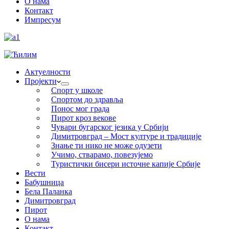
О нама
Контакт
Импресум
Актуелности
Пројекти
Спорт у школе
Спортом до здравља
Понос мог града
Пирот кроз векове
Чувари бугарског језика у Србији
Димитровград – Мост културе и традиције
Знање ти нико не може одузети
Учимо, стварамо, повезујемо
Туристички бисери источне капије Србије
Вести
Бабушница
Бела Паланка
Димитровград
Пирот
О нама
Контакт