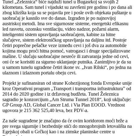
Tunel „Železnica“ biće najduži tunel u Bugasrkoj sa svojih 2
kilometara. Sam tunel i vijadukt su završeni pre godinu i po dana ali
zbog klizišta koja su se pojavila pre i posle ovih objekata puštanje u
saobraćaj je kasnilo sve do danas. Izgrađen je po najnovijoj
austriskoj metodi. Ima sve sigurnosne sisteme, energetski efikasnu
led rasvetu, ozonsku ventilaciju, video nadzor, požarni alarm,
inteligentni sistem upravljanja saobraćajem, kabine za hitne
slučajeve, sistem elektroničkog upravljanja na daljinu itd. Postoje
četiri poprečne pešačke veze između cevi i još dva za automobile
kojima mogu proći hitna pomoć, vatrogasci i druge specijalizovane
mašine. U slučaju saobraćajne nesreće ili zatvaranja jedne od cevi,
oni će se koristiti za sigurno uklanjanje putnika. Zanimljivo je da su
u samom tunelu ugrađene četiri ikone sv. „Ivan Rilski“, po jedna na
ulaznom i izlaznom portalu obeju cevi.
Projekt je sufinansiran od strane Kohezijonog fonda Evropske unije
kroz Operativni program „Transport i transportna infrastruktura” od
2014 do 2020 godine i iz državnog budžeta. Tunel Železnica
sagradio je konzorcijum „Am Struma Tunnel 2018“, koji uključuje:
GP Group AD, Global Cancer Ltd. i Via Plan EOOD. Vrednost
ugovora je 215 362 525,40 leva, bez PDV-a.
Za naše sugrađene je značajno da će ovim koridorom moći brže a
pre svega sigurnije i bezbednije stići do mnogobrojnih letovališta na
Egejskoj obali u Grčkoj kao i na zimske planinske centre u