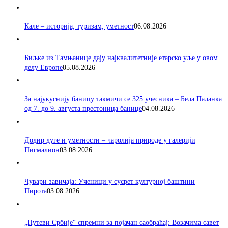
Кале – историја, туризам, уметност
06.08.2026
Биљке из Тамњанице дају најквалитетније етарско уље у овом
делу Европе
05.08.2026
За најукуснију баницу такмичи се 325 учесника – Бела Паланка
од 7. до 9. августа престоница банице
04.08.2026
Додир дуге и уметности – чаролија природе у галерији
Пигмалион
03.08.2026
Чувари завичаја: Ученици у сусрет културној баштини
Пирота
03.08.2026
„Путеви Србије“ спремни за појачан саобраћај: Возачима савет