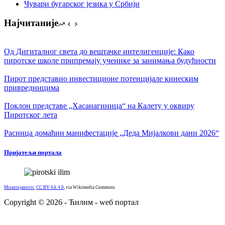
Чувари бугарског језика у Србији
Најчитаније
Од Дигиталног света до вештачке интелигенције: Како
пиротске школе припремају ученике за занимања будућности
Пирот представио инвестиционе потенцијале кинеским
привредницима
Поклон представе „Хасанагиница“ на Калету у оквиру
Пиротског лета
Расница домаћин манифестације „Деда Мијалкови дани 2026“
Пријатељи портала
Misastojanovic
,
CC BY-SA 4.0
, via Wikimedia Commons
Copyright © 2026 - Ћилим - wеб портал