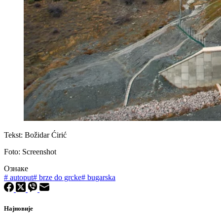
Tekst: Božidar Ćirić
Foto: Screenshot
Ознаке
#
autoput
#
brze do grcke
#
bugarska
Најновије