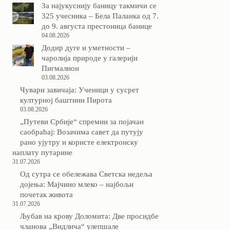
За најукуснију баницу такмичи се
325 учесника – Бела Паланка од 7.
до 9. августа престоница банице
04.08.2026
Додир дуге и уметности –
чаролија природе у галерији
Пигмалион
03.08.2026
Чувари завичаја: Ученици у сусрет
културној баштини Пирота
03.08.2026
„Путеви Србије“ спремни за појачан
саобраћај: Возачима савет да путују
рано ујутру и користе електронску
наплату путарине
31.07.2026
Од сутра се обележава Светска недеља
дојења: Мајчино млеко – најбољи
почетак живота
31.07.2026
Љубав на крову Доломита: Две просидбе
чланова „Видлича“ улепшале