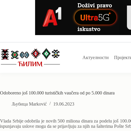
Skip
to
content
Актуелности
Пројект
Odoboreno još 100.000 turističkih vaučera od po 5.000 dinara
Љубица Marković
19.06.2023
Vlada Srbije odobrila je novih 500 miliona dinara za podelu još 100.00
ispunjavaju uslove mogu da se prijavljuju za njih na šalterima Pošte Srb