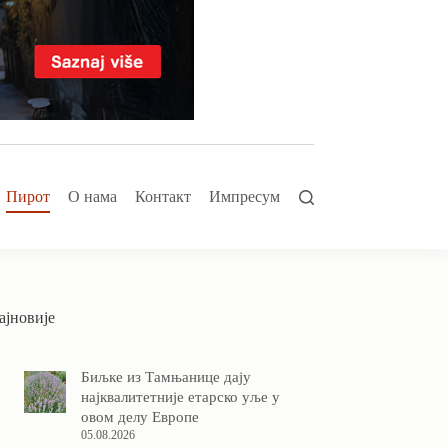
Пирот
О нама
Контакт
Импресум
ајновије
Биљке из Тамњанице дају
најквалитетније етарско уље у
овом делу Европе
05.08.2026