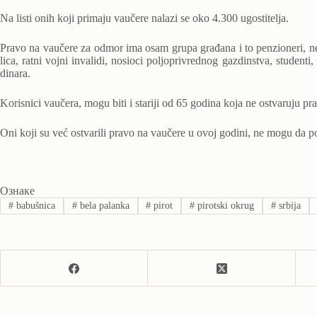
Na listi onih koji primaju vaučere nalazi se oko 4.300 ugostitelja.
Pravo na vaučere za odmor ima osam grupa građana i to penzioneri, n
lica, ratni vojni invalidi, nosioci poljoprivrednog gazdinstva, student
dinara.
Korisnici vaučera, mogu biti i stariji od 65 godina koja ne ostvaruju pr
Oni koji su već ostvarili pravo na vaučere u ovoj godini, ne mogu da p
Ознаке
#
babušnica
#
bela palanka
#
pirot
#
pirotski okrug
#
srbija