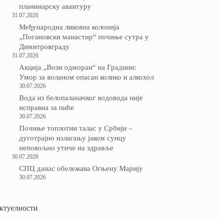
планинарску авантуру
31.07.2026
Међународна ликовна колонија
„Погановски манастир“ почиње сутра у
Димитровграду
31.07.2026
Акција „Вози одморан“ на Градини:
Умор за воланом опасан колико и алкохол
30.07.2026
Вода из белопаланачког водовода није
исправна за пиће
30.07.2026
Почиње топлотни талас у Србији –
дуготрајно излагању јаком сунцу
неповољно утиче на здравље
30.07.2026
СПЦ данас обележава Огњену Марију
30.07.2026
ктуелности