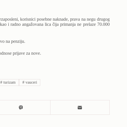
ezaposleni, korisnici posebne naknade, prava na negu drugog
i, kao i radno angažovana lica čija primanja ne prelaze 70.000
avo na penziju.
odnose prijave za nove.
#
turizam
#
vauceri