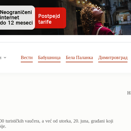
и
Вести
Бабушница
Бела Паланка
Димитровград
Н
0 turističkih vaučera, a već od utorka, 20. juna, građani koji
ije.