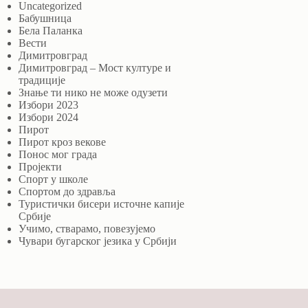
Uncategorized
Бабушница
Бела Паланка
Вести
Димитровград
Димитровград – Мост културе и
традиције
Знање ти нико не може одузети
Избори 2023
Избори 2024
Пирот
Пирот кроз векове
Понос мог града
Пројекти
Спорт у школе
Спортом до здравља
Туристички бисери источне капије
Србије
Учимо, стварамо, повезујемо
Чувари бугарског језика у Србији