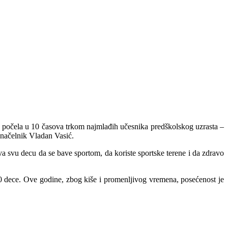
 je počela u 10 časova trkom najmlađih učesnika predškolskog uzrasta –
onačelnik Vladan Vasić.
va svu decu da se bave sportom, da koriste sportske terene i da zdravo
500 dece. Ove godine, zbog kiše i promenljivog vremena, posećenost je