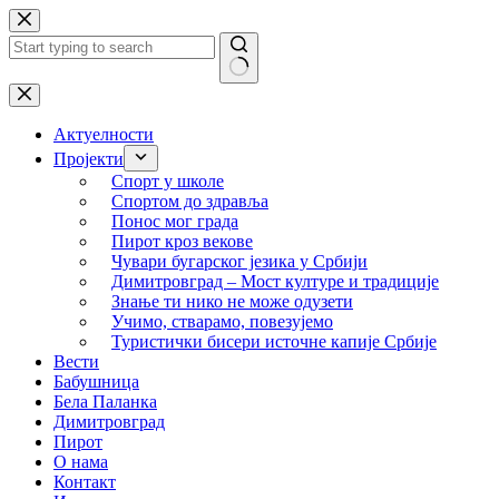
Skip
to
content
No
results
Актуелности
Пројекти
Спорт у школе
Спортом до здравља
Понос мог града
Пирот кроз векове
Чувари бугарског језика у Србији
Димитровград – Мост културе и традиције
Знање ти нико не може одузети
Учимо, стварамо, повезујемо
Туристички бисери источне капије Србије
Вести
Бабушница
Бела Паланка
Димитровград
Пирот
О нама
Контакт