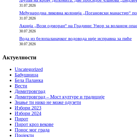
Љубав на крову Доломита: Две просидбе чланова „Видлич
31.07.2026
Међународна ликовна колонија „Погановски манастир“ п
31.07.2026
Акција „Вози одморан“ на Градини: Умор за воланом опас
30.07.2026
Вода из белопаланачког водовода није исправна за пиће
30.07.2026
Актуелности
Uncategorized
Бабушница
Бела Паланка
Вести
Димитровград
Димитровград – Мост културе и традиције
Знање ти нико не може одузети
Избори 2023
Избори 2024
Пирот
Пирот кроз векове
Понос мог града
Пројекти