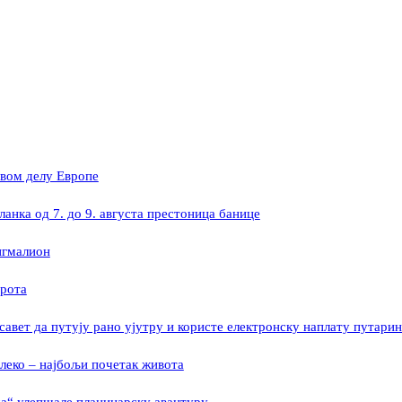
овом делу Европе
ланка од 7. до 9. августа престоница банице
игмалион
ирота
савет да путују рано ујутру и користе електронску наплату путарин
леко – најбољи почетак живота