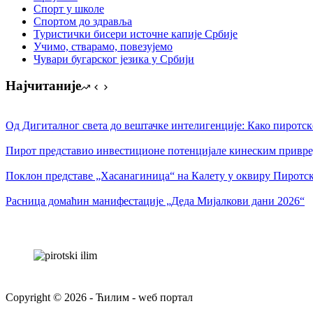
Спорт у школе
Спортом до здравља
Туристички бисери источне капије Србије
Учимо, стварамо, повезујемо
Чувари бугарског језика у Србији
Најчитаније
Од Дигиталног света до вештачке интелигенције: Како пиротск
Пирот представио инвестиционе потенцијале кинеским привр
Поклон представе „Хасанагиница“ на Калету у оквиру Пиротск
Расница домаћин манифестације „Деда Мијалкови дани 2026“
Copyright © 2026 - Ћилим - wеб портал