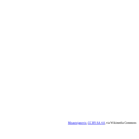
Misastojanovic
,
CC BY-SA 4.0
, via Wikimedia Commons