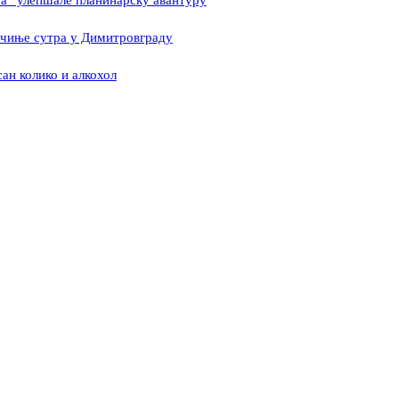
а“ улепшале планинарску авантуру
очиње сутра у Димитровграду
ан колико и алкохол