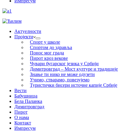
Импресум
Актуелности
Пројекти
Спорт у школе
Спортом до здравља
Понос мог града
Пирот кроз векове
Чувари бугарског језика у Србији
Димитровград – Мост културе и традиције
Знање ти нико не може одузети
Учимо, стварамо, повезујемо
Туристички бисери источне капије Србије
Вести
Бабушница
Бела Паланка
Димитровград
Пирот
О нама
Контакт
Импресум