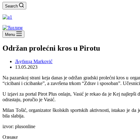
Search
Menu
Održan prolećni kros u Pirotu
Љубица Marković
13.05.2023
Na pazarskoj strani keja danas je održan gradski prolećni kros u orga
“cicibani i cicibanke”, a završena trkom “Zdrav i sposoban”. Učesnici
U izjavi za portal Pirot Plus onlajn, Vasić je rekao da je Kej najlep
odrastaju, poručio je Vasić.
Milan Tošić, organizator školskih sportskih aktivnosti, istakao je d
bila slabija.
izvor: plusonline
Ознаке