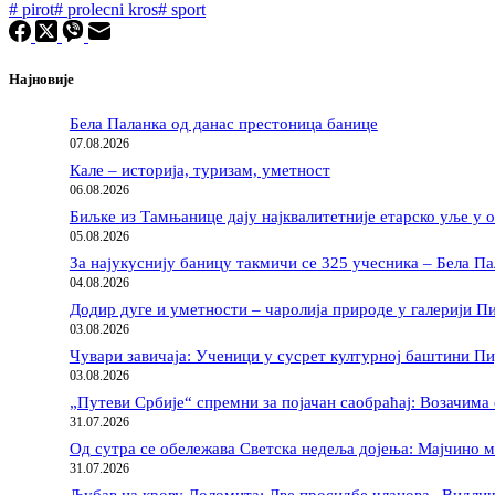
#
pirot
#
prolecni kros
#
sport
Најновије
Бела Паланка од данас престоница банице
07.08.2026
Кале – историја, туризам, уметност
06.08.2026
Биљке из Тамњанице дају најквалитетније етарско уље у 
05.08.2026
За најукуснију баницу такмичи се 325 учесника – Бела Па
04.08.2026
Додир дуге и уметности – чаролија природе у галерији П
03.08.2026
Чувари завичаја: Ученици у сусрет културној баштини П
03.08.2026
„Путеви Србије“ спремни за појачан саобраћај: Возачима 
31.07.2026
Од сутра се обележава Светска недеља дојења: Мајчино м
31.07.2026