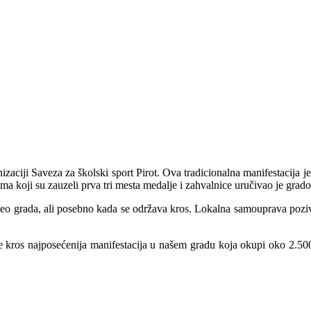
nizaciji Saveza za školski sport Pirot. Ova tradicionalna manifestacija
ma koji su zauzeli prva tri mesta medalje i zahvalnice uručivao je grad
ši deo grada, ali posebno kada se održava kros. Lokalna samouprava pozi
a je kros najposećenija manifestacija u našem gradu koja okupi oko 2.