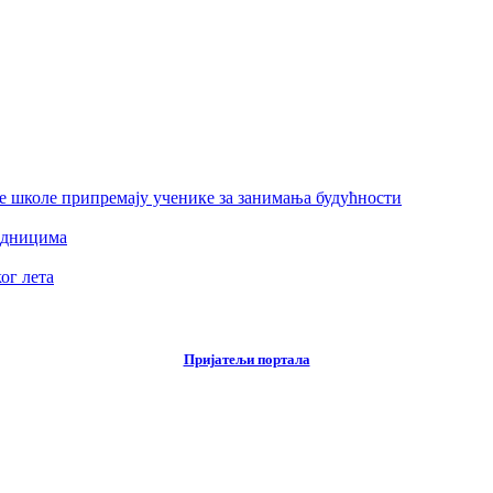
е школе припремају ученике за занимања будућности
едницима
ог лета
Пријатељи портала