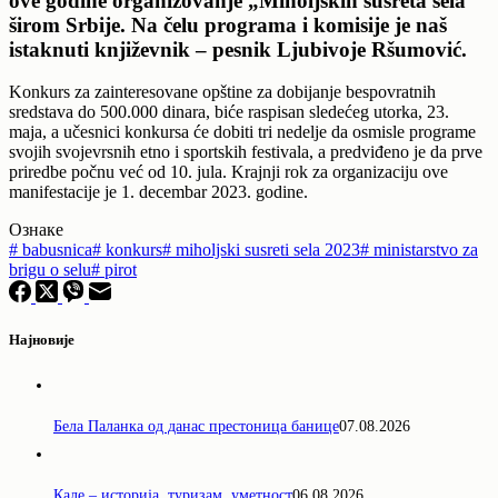
ove godine organizovanje „Miholjskih susreta sela“
širom Srbije. Na čelu programa i komisije je naš
istaknuti književnik – pesnik Ljubivoje Ršumović.
Konkurs za zainteresovane opštine za dobijanje bespovratnih
sredstava do 500.000 dinara, biće raspisan sledećeg utorka, 23.
maja, a učesnici konkursa će dobiti tri nedelje da osmisle programe
svojih svojevrsnih etno i sportskih festivala, a predviđeno je da prve
priredbe počnu već od 10. jula. Krajnji rok za organizaciju ove
manifestacije je 1. decembar 2023. godine.
Ознаке
#
babusnica
#
konkurs
#
miholjski susreti sela 2023
#
ministarstvo za
brigu o selu
#
pirot
Најновије
Бела Паланка од данас престоница банице
07.08.2026
Кале – историја, туризам, уметност
06.08.2026