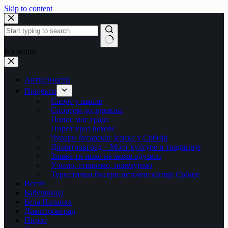
Skip to content
No results
Актуелности
Пројекти
Спорт у школе
Спортом до здравља
Понос мог града
Пирот кроз векове
Чувари бугарског језика у Србији
Димитровград – Мост културе и традиције
Знање ти нико не може одузети
Учимо, стварамо, повезујемо
Туристички бисери источне капије Србије
Вести
Бабушница
Бела Паланка
Димитровград
Пирот