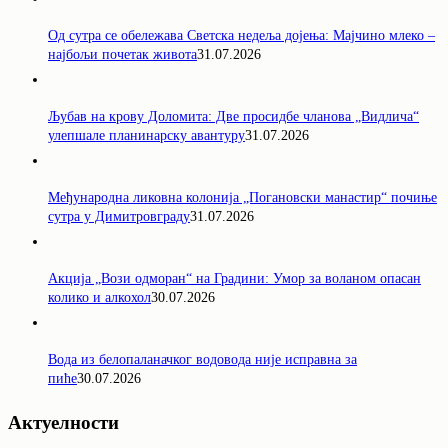
Од сутра се обележава Светска недеља дојења: Мајчино млеко –
најбољи почетак живота
31.07.2026
Љубав на крову Доломита: Две просидбе чланова „Видлича“
улепшале планинарску авантуру
31.07.2026
Међународна ликовна колонија „Погановски манастир“ почиње
сутра у Димитровграду
31.07.2026
Акција „Вози одморан“ на Градини: Умор за воланом опасан
колико и алкохол
30.07.2026
Вода из белопаланачког водовода није исправна за
пиће
30.07.2026
Актуелности