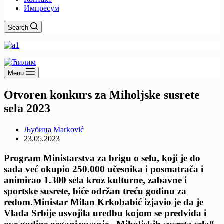
Импресум
Search
Menu
Otvoren konkurs za Miholjske susrete
sela 2023
Љубица Marković
23.05.2023
Program Ministarstva za brigu o selu, koji je do
sada već okupio 250.000 učesnika i posmatrača i
animirao 1.300 sela kroz kulturne, zabavne i
sportske susrete, biće održan treću godinu za
redom.Ministar Milan Krkobabić izjavio je da je
Vlada Srbije usvojila uredbu kojom se predviđa i