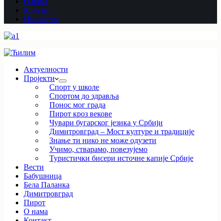
О нама
Контакт
Импресум
Актуелности
Пројекти
Спорт у школе
Спортом до здравља
Понос мог града
Пирот кроз векове
Чувари бугарског језика у Србији
Димитровград – Мост културе и традиције
Знање ти нико не може одузети
Учимо, стварамо, повезујемо
Туристички бисери источне капије Србије
Вести
Бабушница
Бела Паланка
Димитровград
Пирот
О нама
Контакт