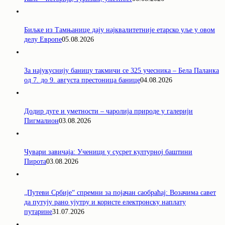
Биљке из Тамњанице дају најквалитетније етарско уље у овом
делу Европе
05.08.2026
За најукуснију баницу такмичи се 325 учесника – Бела Паланка
од 7. до 9. августа престоница банице
04.08.2026
Додир дуге и уметности – чаролија природе у галерији
Пигмалион
03.08.2026
Чувари завичаја: Ученици у сусрет културној баштини
Пирота
03.08.2026
„Путеви Србије“ спремни за појачан саобраћај: Возачима савет
да путују рано ујутру и користе електронску наплату
путарине
31.07.2026