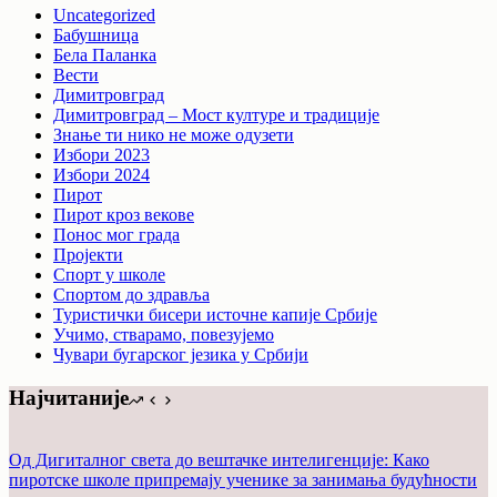
Uncategorized
Бабушница
Бела Паланка
Вести
Димитровград
Димитровград – Мост културе и традиције
Знање ти нико не може одузети
Избори 2023
Избори 2024
Пирот
Пирот кроз векове
Понос мог града
Пројекти
Спорт у школе
Спортом до здравља
Туристички бисери источне капије Србије
Учимо, стварамо, повезујемо
Чувари бугарског језика у Србији
Најчитаније
Од Дигиталног света до вештачке интелигенције: Како
пиротске школе припремају ученике за занимања будућности