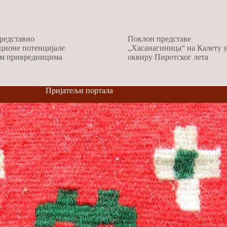
редставио
Поклон представе
ционе потенцијале
„Хасанагиница“ на Калету 
м привредницима
оквиру Пиротског лета
Пријатељи портала