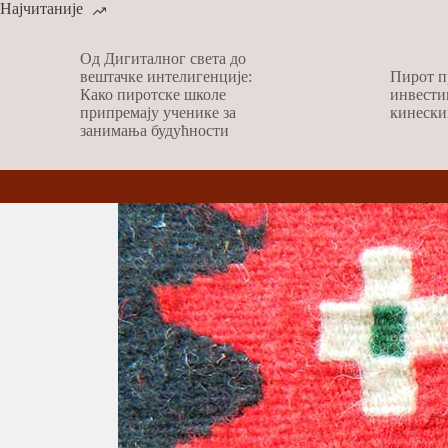
Најчитаније
Од Дигиталног света до
вештачке интелигенције:
Пирот п
Како пиротске школе
инвести
припремају ученике за
кинески
занимања будућности