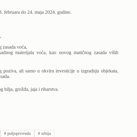
3. februara do 24. maja 2024. godine.
,
g zasada voća,
a sadnog materijala voća, kao novog matičnog zasada viših
poziva, ali samo u okviru investicije u izgradnju objekata,
asada.
bilja, grožđa, jaja i ribarstva.
#
poljoprivreda
#
srbija