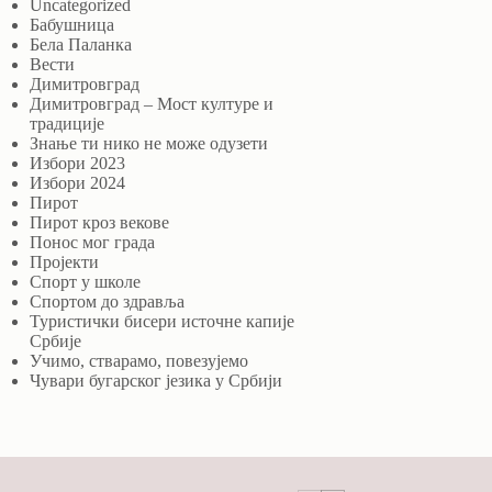
Uncategorized
Бабушница
Бела Паланка
Вести
Димитровград
Димитровград – Мост културе и
традиције
Знање ти нико не може одузети
Избори 2023
Избори 2024
Пирот
Пирот кроз векове
Понос мог града
Пројекти
Спорт у школе
Спортом до здравља
Туристички бисери источне капије
Србије
Учимо, стварамо, повезујемо
Чувари бугарског језика у Србији