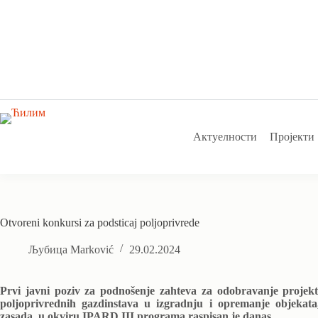
Skip
to
content
Актуелности
Пројекти
Otvoreni konkursi za podsticaj poljoprivrede
Љубица Marković
29.02.2024
Prvi javni poziv za podnošenje zahteva za odobravanje projekt
poljoprivrednih gazdinstava u izgradnju i opremanje objekata,
zasada, u okviru IPARD III programa raspisan je danas.