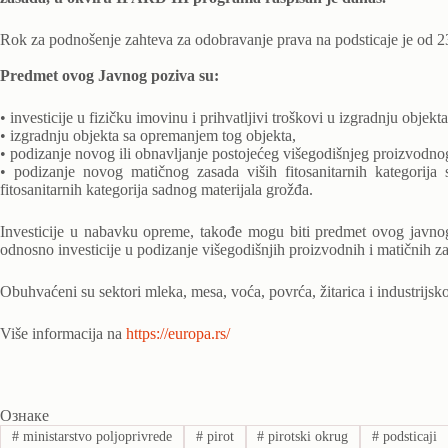
Rok za podnošenje zahteva za odobravanje prava na podsticaje je od 2
Predmet ovog Javnog poziva su:
• investicije u fizičku imovinu i prihvatljivi troškovi u izgradnju objekta
• izgradnju objekta sa opremanjem tog objekta,
• podizanje novog ili obnavljanje postojećeg višegodišnjeg proizvodno
• podizanje novog matičnog zasada viših fitosanitarnih kategorij
fitosanitarnih kategorija sadnog materijala grožđa.
Investicije u nabavku opreme, takođe mogu biti predmet ovog javnog 
odnosno investicije u podizanje višegodišnjih proizvodnih i matičnih z
Obuhvaćeni su sektori mleka, mesa, voća, povrća, žitarica i industrijskog 
Više informacija na
https://europa.rs/
Ознаке
#
ministarstvo poljoprivrede
#
pirot
#
pirotski okrug
#
podsticaji