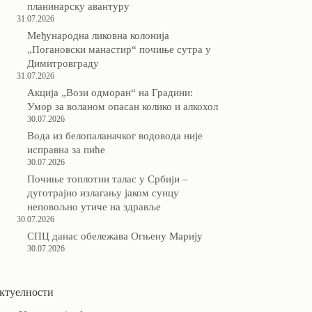
планинарску авантуру
31.07.2026
Међународна ликовна колонија
„Погановски манастир“ почиње сутра у
Димитровграду
31.07.2026
Акција „Вози одморан“ на Градини:
Умор за воланом опасан колико и алкохол
30.07.2026
Вода из белопаланачког водовода није
исправна за пиће
30.07.2026
Почиње топлотни талас у Србији –
дуготрајно излагању јаком сунцу
неповољно утиче на здравље
30.07.2026
СПЦ данас обележава Огњену Марију
30.07.2026
ктуелности