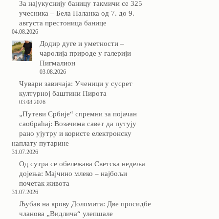
За најукуснију баницу такмичи се 325
учесника – Бела Паланка од 7. до 9.
августа престоница банице
04.08.2026
Додир дуге и уметности –
чаролија природе у галерији
Пигмалион
03.08.2026
Чувари завичаја: Ученици у сусрет
културној баштини Пирота
03.08.2026
„Путеви Србије“ спремни за појачан
саобраћај: Возачима савет да путују
рано ујутру и користе електронску
наплату путарине
31.07.2026
Од сутра се обележава Светска недеља
дојења: Мајчино млеко – најбољи
почетак живота
31.07.2026
Љубав на крову Доломита: Две просидбе
чланова „Видлича“ улепшале