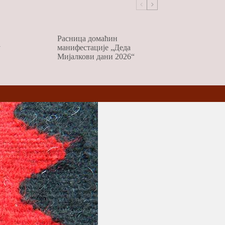
Расница домаћин
у
манифестације „Деда
Мијалкови дани 2026“