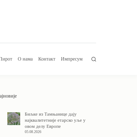
Пирот
О нама
Контакт
Импресум
ајновије
Биљке из Тамњанице дају
најквалитетније етарско уље у
овом делу Европе
05.08.2026