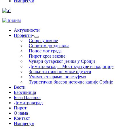
Импресум
Актуелности
Пројекти
Спорт у школе
Спортом до здравља
Понос мог града
Пирот кроз векове
Чувари бугарског језика у Србији
Димитровград – Мост културе и традиције
Знање ти нико не може одузети
Учимо, стварамо, повезујемо
Туристички бисери источне капије Србије
Вести
Бабушница
Бела Паланка
Димитровград
Пирот
О нама
Контакт
Импресум