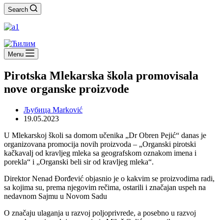
Search
Menu
Pirotska Mlekarska škola promovisala
nove organske proizvode
Љубица Marković
19.05.2023
U Mlekarskoj školi sa domom učenika „Dr Obren Pejić“ danas je
organizovana promocija novih proizvoda – „Organski pirotski
kačkavalj od kravljeg mleka sa geografskom oznakom imena i
porekla“ i „Organski beli sir od kravljeg mleka“.
Direktor Nenad Đorđević objasnio je o kakvim se proizvodima radi,
sa kojima su, prema njegovim rečima, ostarili i značajan uspeh na
nedavnom Sajmu u Novom Sadu
O značaju ulaganja u razvoj poljoprivrede, a posebno u razvoj