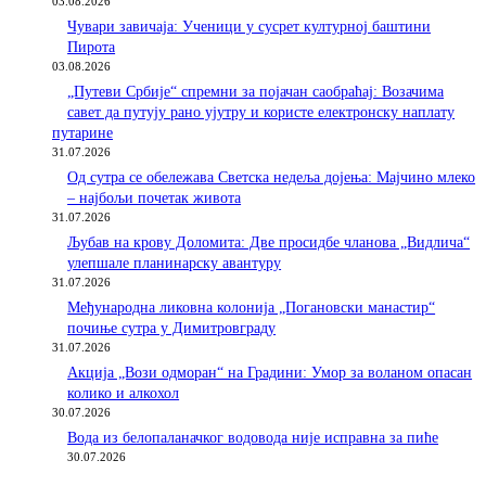
03.08.2026
Чувари завичаја: Ученици у сусрет културној баштини
Пирота
03.08.2026
„Путеви Србије“ спремни за појачан саобраћај: Возачима
савет да путују рано ујутру и користе електронску наплату
путарине
31.07.2026
Од сутра се обележава Светска недеља дојења: Мајчино млеко
– најбољи почетак живота
31.07.2026
Љубав на крову Доломита: Две просидбе чланова „Видлича“
улепшале планинарску авантуру
31.07.2026
Међународна ликовна колонија „Погановски манастир“
почиње сутра у Димитровграду
31.07.2026
Акција „Вози одморан“ на Градини: Умор за воланом опасан
колико и алкохол
30.07.2026
Вода из белопаланачког водовода није исправна за пиће
30.07.2026