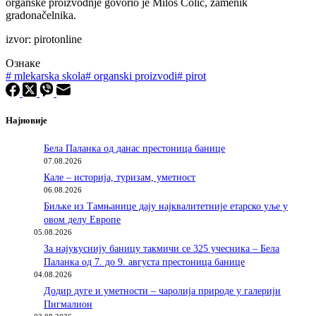
organske proizvodnje govorio je Miloš Colić, zamenik
gradonačelnika.
izvor: pirotonline
Ознаке
#
mlekarska skola
#
organski proizvodi
#
pirot
Најновије
Бела Паланка од данас престоница банице
07.08.2026
Кале – историја, туризам, уметност
06.08.2026
Биљке из Тамњанице дају најквалитетније етарско уље у
овом делу Европе
05.08.2026
За најукуснију баницу такмичи се 325 учесника – Бела
Паланка од 7. до 9. августа престоница банице
04.08.2026
Додир дуге и уметности – чаролија природе у галерији
Пигмалион