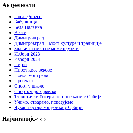
Актуелности
Uncategorized
Бабушница
Бела Паланка
Вести
Димитровград
Димитровград – Мост културе и традиције
Знање ти нико не може одузети
Избори 2023
Избори 2024
Пирот
Пирот кроз векове
Понос мог града
Пројекти
Спорт у школе
Спортом до здравља
Туристички бисери источне капије Србије
Учимо, стварамо, повезујемо
Чувари бугарског језика у Србији
Најчитаније