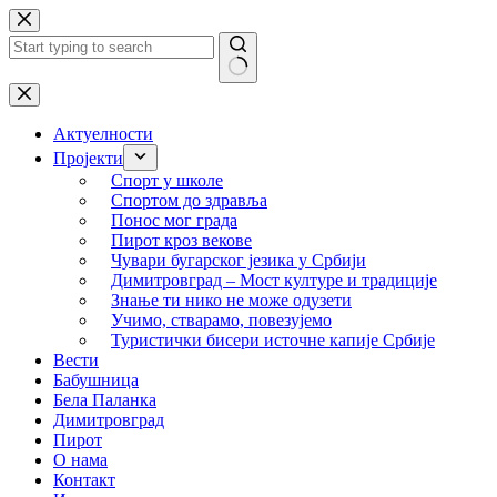
Skip
to
content
No
results
Актуелности
Пројекти
Спорт у школе
Спортом до здравља
Понос мог града
Пирот кроз векове
Чувари бугарског језика у Србији
Димитровград – Мост културе и традиције
Знање ти нико не може одузети
Учимо, стварамо, повезујемо
Туристички бисери источне капије Србије
Вести
Бабушница
Бела Паланка
Димитровград
Пирот
О нама
Контакт