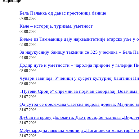
Најновије
Бела Паланка од данас престоница банице
07.08.2026
Кале – историја, туризам, уметност
06.08.2026
Биљке из Тамњанице дају најквалитетније етарско уље у 
05.08.2026
За најукуснију баницу такмичи се 325 учесника – Бела Па
04.08.2026
Додир дуге и уметности – чаролија природе у галерији П
03.08.2026
Чувари завичаја: Ученици у сусрет културној баштини П
03.08.2026
„Путеви Србије“ спремни за појачан саобраћај: Возачима 
31.07.2026
Од сутра се обележава Светска недеља дојења: Мајчино м
31.07.2026
Љубав на крову Доломита: Две просидбе чланова „Видлич
31.07.2026
Међународна ликовна колонија „Погановски манастир“ п
31.07.2026