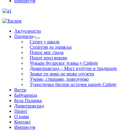
Импресум
Актуелности
Пројекти
Спорт у школе
Спортом до здравља
Понос мог града
Пирот кроз векове
Чувари бугарског језика у Србији
Димитровград – Мост културе и традиције
Знање ти нико не може одузети
Учимо, стварамо, повезујемо
Туристички бисери источне капије Србије
Вести
Бабушница
Бела Паланка
Димитровград
Пирот
О нама
Контакт
Импресум