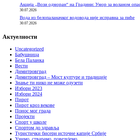
Акција „Вози одморан“ на Градини: Умор за воланом опас
30.07.2026
Вода из белопаланачког водовода није исправна за пиће
30.07.2026
Актуелности
Uncategorized
Бабушница
Бела Паланка
Вести
Димитровград
Димитровград – Мост културе и традиције
Знање ти нико не може одузети
Избори 2023
Избори 2024
Пирот
Пирот кроз векове
Понос мог града
Пројекти
Спорт у школе
Спортом до здравља
Туристички бисери источне капије Србије
Учимо, стварамо, повезујемо