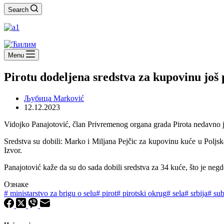
Search
Menu
Pirotu dodeljena sredstva za kupovinu još 
Љубица Marković
12.12.2023
Vidojko Panajotović, član Privremenog organa grada Pirota nedavno je 
Sredstva su dobili: Marko i Miljana Pejčic za kupovinu kuće u Polj
Izvor.
Panajotović kaže da su do sada dobili sredstva za 34 kuće, što je ne
Ознаке
#
ministarstvo za brigu o selu
#
pirot
#
pirotski okrug
#
sela
#
srbija
#
sub