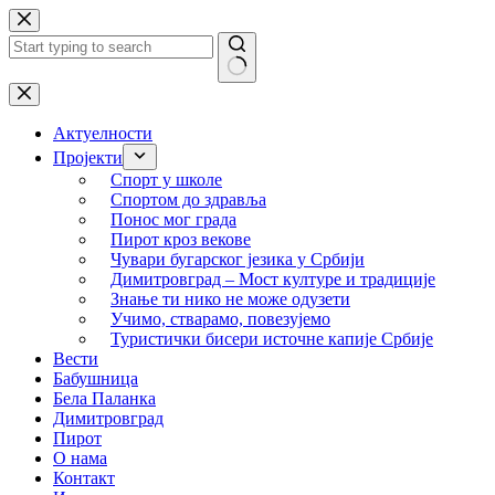
Skip
to
content
No
results
Актуелности
Пројекти
Спорт у школе
Спортом до здравља
Понос мог града
Пирот кроз векове
Чувари бугарског језика у Србији
Димитровград – Мост културе и традиције
Знање ти нико не може одузети
Учимо, стварамо, повезујемо
Туристички бисери источне капије Србије
Вести
Бабушница
Бела Паланка
Димитровград
Пирот
О нама
Контакт