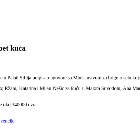
pet kuća
u Palati Srbija potpisao ugovore sa Ministarstvom za brigu o selu koje 
skoj Ržani, Katarina i Milan Nešic za kuću u Malom Suvodolu, Ana Man
gde oko 340000 evra.
vencije