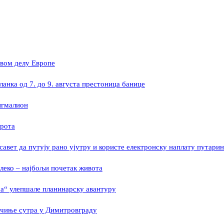
овом делу Европе
ланка од 7. до 9. августа престоница банице
игмалион
ирота
савет да путују рано ујутру и користе електронску наплату путарин
леко – најбољи почетак живота
а“ улепшале планинарску авантуру
очиње сутра у Димитровграду