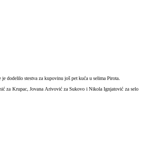
je dodelilo stestva za kupovinu još pet kuća u selima Pirota.
ić za Krupac, Jovana Arivović za Sukovo i Nikola Ignjatović za selo