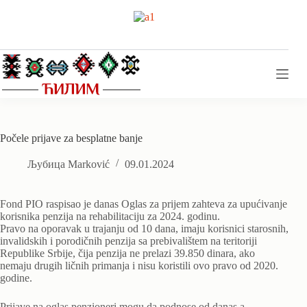
Skip
to
content
Počele prijave za besplatne banje
Љубица Marković
09.01.2024
Fond PIO raspisao je danas Oglas za prijem zahteva za upućivanje
korisnika penzija na rehabilitaciju za 2024. godinu.
Pravo na oporavak u trajanju od 10 dana, imaju korisnici starosnih,
invalidskih i porodičnih penzija sa prebivalištem na teritoriji
Republike Srbije, čija penzija ne prelazi 39.850 dinara, ako
nemaju drugih ličnih primanja i nisu koristili ovo pravo od 2020.
godine.
Prijave na oglas penzioneri mogu da podnose od danas a