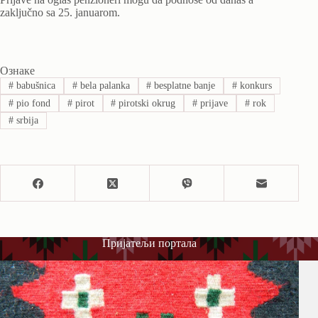
zaključno sa 25. januarom.
Ознаке
#
babušnica
#
bela palanka
#
besplatne banje
#
konkurs
#
pio fond
#
pirot
#
pirotski okrug
#
prijave
#
rok
#
srbija
Пријатељи портала