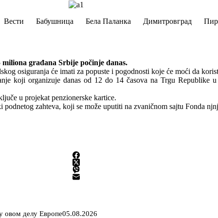
Вести
Бабушница
Бела Паланка
Димитровград
Пир
5 miliona građana Srbije počinje danas.
idskog osiguranja će imati za popuste i pogodnosti koje će moći da koris
guranje koji organizuje danas od 12 do 14 časova na Trgu Republike
juče u projekat penzionerske kartice.
 podnetog zahteva, koji se može uputiti na zvaničnom sajtu Fonda njnjnj
 у овом делу Европе
05.08.2026