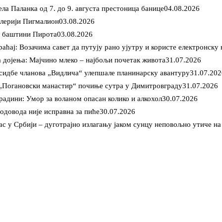
ла Паланка од 7. до 9. августа престоница банице
04.08.2026
алерији Пигмалион
03.08.2026
ој баштини Пирота
03.08.2026
аћај: Возачима савет да путују рано ујутру и користе електронску
а дојења: Мајчино млеко – најбољи почетак живота
31.07.2026
сидбе чланова „Видлича“ улепшале планинарску авантуру
31.07.20
 „Погановски манастир“ почиње сутра у Димитровграду
31.07.2026
радини: Умор за воланом опасан колико и алкохол
30.07.2026
одовода није исправна за пиће
30.07.2026
с у Србији – дуготрајно излагању јаком сунцу неповољно утиче на