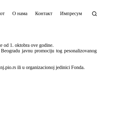
от
О нама
Контакт
Импресум
te od 1. oktobra ove godine.
 u Beogradu javnu promociju tog pesonalizovanog
.pio.rs ili u organizacionoj jedinici Fonda.