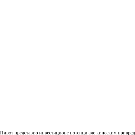
Пирот представио инвестиционе потенцијале кинеским привре