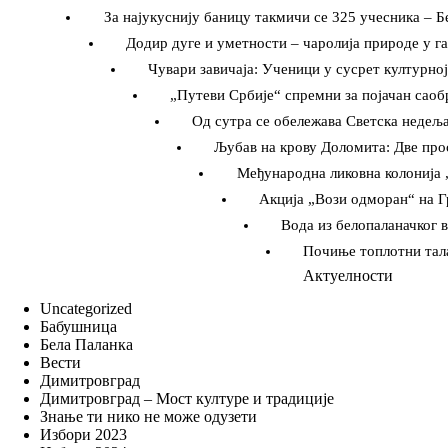
За најукуснију баницу такмичи се 325 учесника – Бе
Додир дуге и уметности – чаролија природе у г
Чувари завичаја: Ученици у сусрет културн
„Путеви Србије“ спремни за појачан саобр
Од сутра се обележава Светска недељ
Љубав на крову Доломита: Две про
Међународна ликовна колонија
Акција „Вози одморан“ на Г
Вода из белопаланачког в
Почиње топлотни тала
Актуелности
Uncategorized
Бабушница
Бела Паланка
Вести
Димитровград
Димитровград – Мост културе и традиције
Знање ти нико не може одузети
Избори 2023