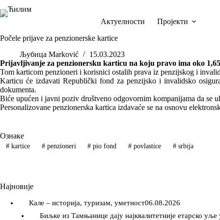
Skip
to
content
Актуелности
Пројекти
Počele prijave za penzionerske kartice
Љубица Marković
15.03.2023
Prijavljivanje za penzionersku karticu na koju pravo ima oko 1,6
Tom karticom penzioneri i korisnici ostalih prava iz penzijskog i inval
Karticu će izdavati Republički fond za penzijsko i invalidsko osi
dokumenta.
Biće upućen i javni poziv društveno odgovornim kompanijama da se ukl
Personalizovane penzionerska kartica izdavaće se na osnovu elektronski
Ознаке
#
kartice
#
penzioneri
#
pio fond
#
povlastice
#
srbija
Најновије
Кале – историја, туризам, уметност
06.08.2026
Биљке из Тамњанице дају најквалитетније етарско уље