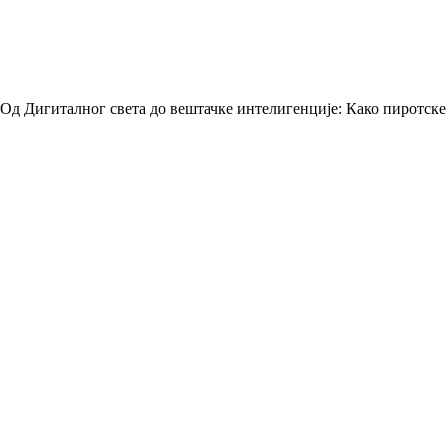
Од Дигиталног света до вештачке интелигенције: Како пиротске