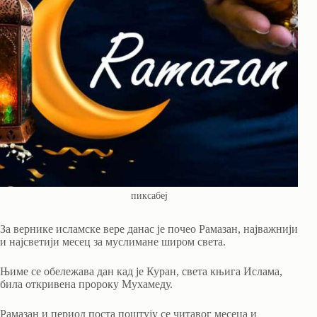
пиксабеј
За вернике исламске вере данас је почео Рамазан, најважнији
и најсветији месец за муслимане широм света.
Њиме се обележава дан кад је Куран, света књига Ислама,
била откривена пророку Мухамеду.
Рамазан и период поста поштују се читавог месеца и