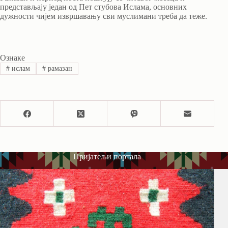
представљају један од Пет стубова Ислама, основних
дужности чијем извршавању сви муслимани треба да теже.
Ознаке
#
ислам
#
рамазан
Пријатељи портала