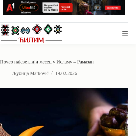
Skip
to
content
Почео најсветлији месец у Исламу – Рамазан
Љубица Marković
19.02.2026