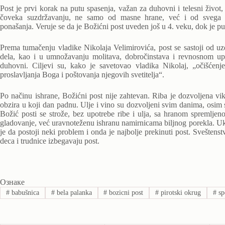
Post je prvi korak na putu spasenja, važan za duhovni i telesni živo
čoveka suzdržavanju, ne samo od masne hrane, već i od svega š
ponašanja. Veruje se da je Božićni post uveden još u 4. veku, dok je pu
Prema tumačenju vladike Nikolaja Velimirovića, post se sastoji od uzd
dela, kao i u umnožavanju molitava, dobročinstava i revnosnom upraž
duhovni. Ciljevi su, kako je savetovao vladika Nikolaj, „očišćenje 
proslavljanja Boga i poštovanja njegovih svetitelja“.
Po načinu ishrane, Božićni post nije zahtevan. Riba je dozvoljena v
obzira u koji dan padnu. Ulje i vino su dozvoljeni svim danima, osim 
Božić posti se strože, bez upotrebe ribe i ulja, sa hranom spremlje
gladovanje, već uravnoteženu ishranu namirnicama biljnog porekla. Uko
je da postoji neki problem i onda je najbolje prekinuti post. Sveštenst
deca i trudnice izbegavaju post.
Ознаке
#
babušnica
#
bela palanka
#
bozicni post
#
pirotski okrug
#
sp