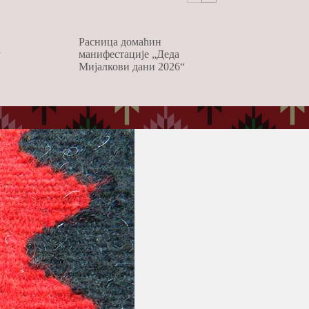
Расница домаћин
у
манифестације „Деда
Мијалкови дани 2026“