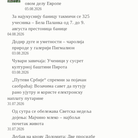
овом делу Европе
05.08.2026
За најукуснију баницу такмичи се 325
учесника – Бела Паланка од 7. до 9.
августа престоница банице
04.08.2026
Додир дуге и уметности – чаролија
природе у галерији Пигмалион
03.08.2026
Чувари завичаја: Ученици у сусрет
културној баштини Пирота
03.08.2026
„Путеви Србије“ спремни за појачан
саобраћај: Возачима савет да путују
рано ујутру и користе електронску
наплату путарине
31.07.2026
Од сутра се обележава Светска недеља
дојења: Мајчино млеко – најбољи
почетак живота
31.07.2026
Љубав на крову Доломита: Две просидбе