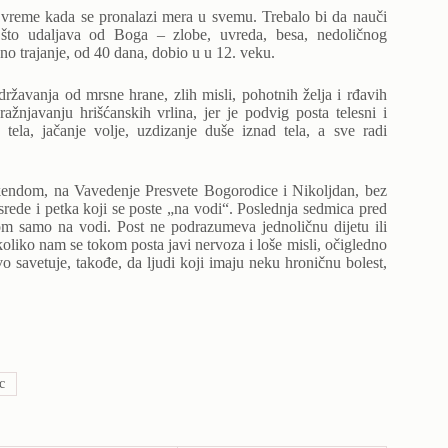
t, vreme kada se pronalazi mera u svemu. Trebalo bi da nauči
to udaljava od Boga – zlobe, uvreda, besa, nedoličnog
no trajanje, od 40 dana, dobio u u 12. veku.
ržavanja od mrsne hrane, zlih misli, pohotnih želja i rđavih
njavanju hrišćanskih vrlina, jer je podvig posta telesni i
tela, jačanje volje, uzdizanje duše iznad tela, a sve radi
ikendom, na Vavedenje Presvete Bogorodice i Nikoljdan, bez
srede i petka koji se poste „na vodi“. Poslednja sedmica pred
nom samo na vodi. Post ne podrazumeva jednoličnu dijetu ili
liko nam se tokom posta javi nervoza i loše misli, očigledno
vo savetuje, takođe, da ljudi koji imaju neku hroničnu bolest,
c