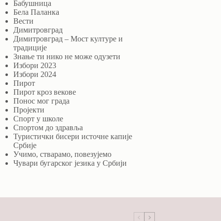
Бабушница
Бела Паланка
Вести
Димитровград
Димитровград – Мост културе и
традиције
Знање ти нико не може одузети
Избори 2023
Избори 2024
Пирот
Пирот кроз векове
Понос мог града
Пројекти
Спорт у школе
Спортом до здравља
Туристички бисери источне капије
Србије
Учимо, стварамо, повезујемо
Чувари бугарског језика у Србији