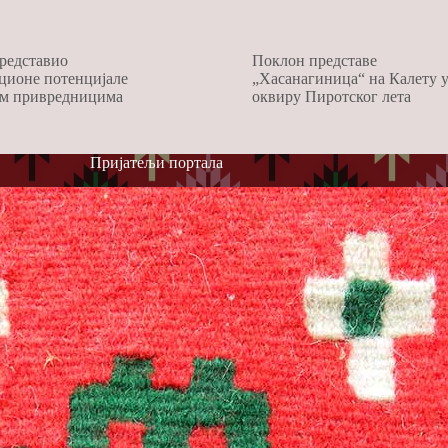
редставио
Поклон представе
ционе потенцијале
„Хасанагиница“ на Калету 
м привредницима
оквиру Пиротског лета
Пријатељи портала