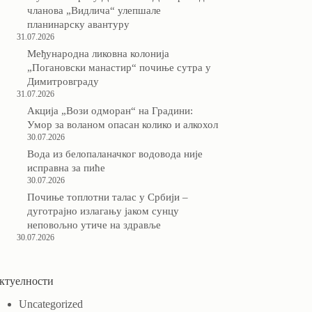
чланова „Видлича“ улепшале
планинарску авантуру
31.07.2026
Међународна ликовна колонија
„Погановски манастир“ почиње сутра у
Димитровграду
31.07.2026
Акција „Вози одморан“ на Градини:
Умор за воланом опасан колико и алкохол
30.07.2026
Вода из белопаланачког водовода није
исправна за пиће
30.07.2026
Почиње топлотни талас у Србији –
дуготрајно излагању јаком сунцу
неповољно утиче на здравље
30.07.2026
ктуелности
Uncategorized