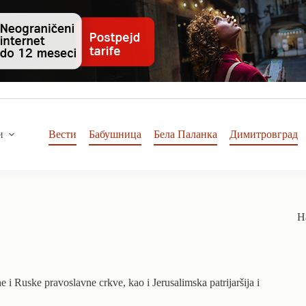
и
Вести
Бабушница
Бела Паланка
Димитровград
Н
e i Ruske pravoslavne crkve, kao i Jerusalimska patrijaršija i