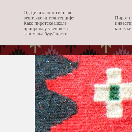
Од Дигиталног света до
вештачке интелигенције:
Пирот п
Како пиротске школе
инвести
припремају ученике за
кинески
занимања будућности