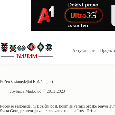
Skip
to
content
Актуелности
Пројект
Počeo šestonedeljni Božićni post
Љубица Marković
28.11.2023
Počeo je šestonedeljni Božićni post, kojim se vernici Srpske pravoslavn
Sveta Gora, pripremaju za praznovanje rođenja Isusa Hrista.