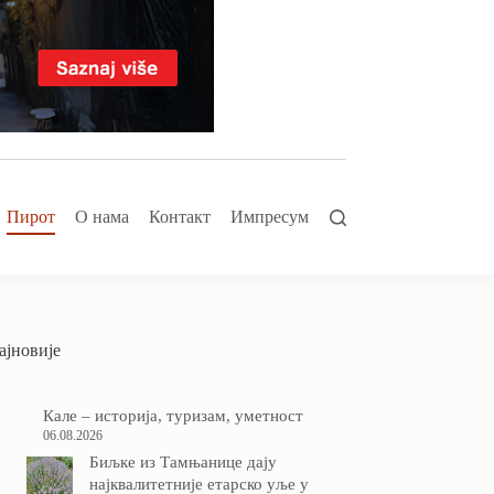
Пирот
О нама
Контакт
Импресум
ајновије
Кале – историја, туризам, уметност
06.08.2026
Биљке из Тамњанице дају
најквалитетније етарско уље у