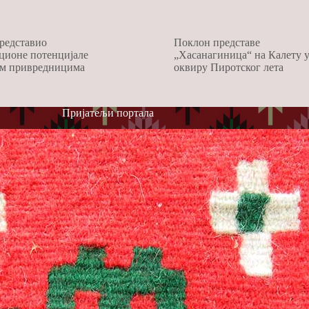
редставио
Поклон представе
ционе потенцијале
„Хасанагиница“ на Калету 
м привредницима
оквиру Пиротског лета
Пријатељи портала