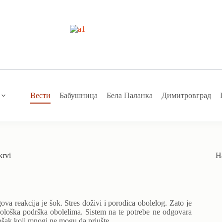
Вести
Бабушница
Бела Паланка
Димитровград
krvi
Н
ova reakcija je šok. Stres doživi i porodica obolelog. Zato je
hološka podrška obolelima. Sistem na te potrebe ne odgovara
ošak koji mnogi ne mogu da priušte.