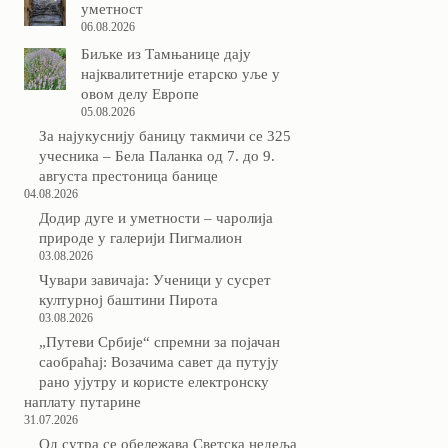
уметност
06.08.2026
Биљке из Тамњанице дају
најквалитетније етарско уље у
овом делу Европе
05.08.2026
За најукуснију баницу такмичи се 325
учесника – Бела Паланка од 7. до 9.
августа престоница банице
04.08.2026
Додир дуге и уметности – чаролија
природе у галерији Пигмалион
03.08.2026
Чувари завичаја: Ученици у сусрет
културној баштини Пирота
03.08.2026
„Путеви Србије“ спремни за појачан
саобраћај: Возачима савет да путују
рано ујутру и користе електронску
наплату путарине
31.07.2026
Од сутра се обележава Светска недеља