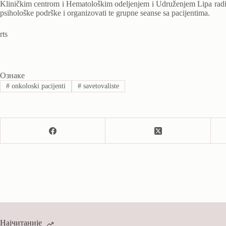
Kliničkim centrom i Hematološkim odeljenjem i Udruženjem Lipa radimo 
psihološke podrške i organizovati te grupne seanse sa pacijentima.
rts
Ознаке
#
onkoloski pacijenti
#
savetovaliste
Најчитаније