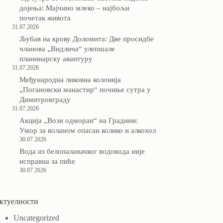
дојења: Мајчино млеко – најбољи
почетак живота
31.07.2026
Љубав на крову Доломита: Две просидбе
чланова „Видлича“ улепшале
планинарску авантуру
31.07.2026
Међународна ликовна колонија
„Погановски манастир“ почиње сутра у
Димитровграду
31.07.2026
Акција „Вози одморан“ на Градини:
Умор за воланом опасан колико и алкохол
30.07.2026
Вода из белопаланачког водовода није
исправна за пиће
30.07.2026
ктуелности
Uncategorized