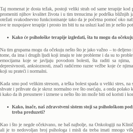
Taj momenat je dosta težak, postoji veliki strah od same terapije kod p
promeniti njihov kvalitet života i u tim trenucima je podrška bližnjih 
otežati svakodnevno funkcionisanje tako da je početna pomoć oko nab
sve te nuspojave terapije i prosto im biti tu na usluzi kad im je nešto po
Kako će psihološke terapije izgledati, šta tu mogu da očekuj
Na tim grupama mogu da očekuju nešto što je jako važno – to deljeno i
tome, da ima i drugih ljudi koji imaju te iste probleme i da su to probl
emocijama koje se javljaju povodom bolesti, šta raditi sa njima
depresivnosti, anksioznosti, znači radićemo razne vežbe koje će nji
koji su prateći i normalni.
Kada smo pod velikim stresom, a teška bolest spada u veliki stres, na 
shvate i prihvate da je skroz normalno sve što osećaju, a onda polako
i kako da ih preusmere i izmene u nešto što im može biti od koristi i ko
Kako, inače, naš zdravstveni sistem stoji sa psihološkom p
treba preduzeti?
Kao i što je negde očekivano, ne baš najbolje, na Onkologiji na Klini
ali je to nedovoljan broj psihologa i misli da treba imati mnogo viš