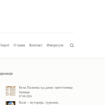
Пирот
О нама
Контакт
Импресум
ајновије
Бела Паланка од данас престоница
банице
07.08.2026
Кале – историја, туризам,