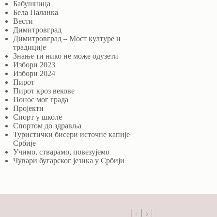
Бабушница
Бела Паланка
Вести
Димитровград
Димитровград – Мост културе и
традиције
Знање ти нико не може одузети
Избори 2023
Избори 2024
Пирот
Пирот кроз векове
Понос мог града
Пројекти
Спорт у школе
Спортом до здравља
Туристички бисери источне капије
Србије
Учимо, стварамо, повезујемо
Чувари бугарског језика у Србији