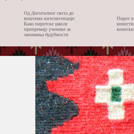
Од Дигиталног света до
вештачке интелигенције:
Пирот п
Како пиротске школе
инвести
припремају ученике за
кинески
занимања будућности