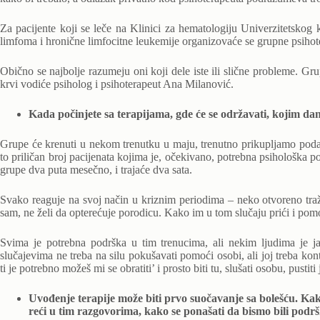
Za pacijente koji se leče na Klinici za hematologiju Univerzitetskog 
limfoma i hronične limfocitne leukemije organizovaće se grupne psihoter
Obično se najbolje razumeju oni koji dele iste ili slične probleme. G
krvi vodiće psiholog i psihoterapeut Ana Milanović.
Kada počinjete sa terapijama, gde će se održavati, kojim d
Grupe će krenuti u nekom trenutku u maju, trenutno prikupljamo podatk
to priličan broj pacijenata kojima je, očekivano, potrebna psihološka
grupe dva puta mesečno, i trajaće dva sata.
Svako reaguje na svoj način u kriznim periodima – neko otvoreno traži
sam, ne želi da opterećuje porodicu. Kako im u tom slučaju prići i pom
Svima je potrebna podrška u tim trenucima, ali nekim ljudima je j
slučajevima ne treba na silu pokušavati pomoći osobi, ali joj treba kon
ti je potrebno možeš mi se obratiti’ i prosto biti tu, slušati osobu, pusti
Uvođenje terapije može biti prvo suočavanje sa bolešću. Kak
reći u tim razgovorima, kako se ponašati da bismo bili podr