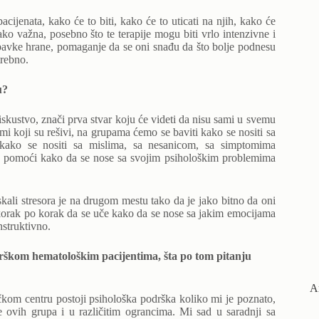
acijenata, kako će to biti, kako će to uticati na njih, kako će
jako važna, posebno što te terapije mogu biti vrlo intenzivne i
avke hrane, pomaganje da se oni snađu da što bolje podnesu
trebno.
u?
skustvo, znači prva stvar koju će videti da nisu sami u svemu
emi koji su rešivi, na grupama ćemo se baviti kako se nositi sa
, kako se nositi sa mislima, sa nesanicom, sa simptomima
ma pomoći kako da se nose sa svojim psihološkim problemima
skali stresora je na drugom mestu tako da je jako bitno da oni
 korak po korak da se uče kako da se nose sa jakim emocijama
nstruktivno.
odrškom hematološkim pacijentima, šta po tom pitanju
А
čkom centru postoji psihološka podrška koliko mi je poznato,
e ovih grupa i u različitim ograncima. Mi sad u saradnji sa