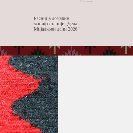
Расница домаћин
у
манифестације „Деда
Мијалкови дани 2026“