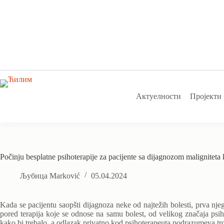
Skip
to
content
Актуелности
Пројекти
Počinju besplatne psihoterapije za pacijente sa dijagnozom maligniteta 
Љубица Marković
05.04.2024
Kada se pacijentu saopšti dijagnoza neke od najtežih bolesti, prva njeg
pored terapija koje se odnose na samu bolest, od velikog značaja psi
kako bi trebalo, a odlazak privatno kod psihoterapeuta podrazumeva tr