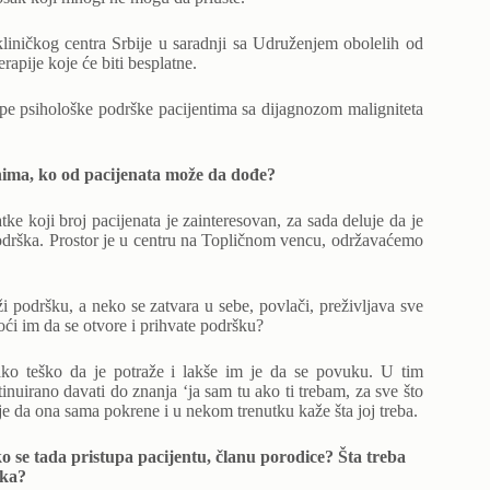
kliničkog centra Srbije u saradnji sa Udruženjem obolelih od
apije koje će biti besplatne.
rupe psihološke podrške pacijentima sa dijagnozom maligniteta
anima, ko od pacijenata može da dođe?
e koji broj pacijenata je zainteresovan, za sada deluje da je
 podrška. Prostor je u centru na Topličnom vencu, održavaćemo
 podršku, a neko se zatvara u sebe, povlači, preživljava sve
oći im da se otvore i prihvate podršku?
ako teško da je potraže i lakše im je da se povuku. U tim
tinuirano davati do znanja ‘ja sam tu ako ti trebam, za sve što
ti je da ona sama pokrene i u nekom trenutku kaže šta joj treba.
o se tada pristupa pacijentu, članu porodice? Šta treba
ška?