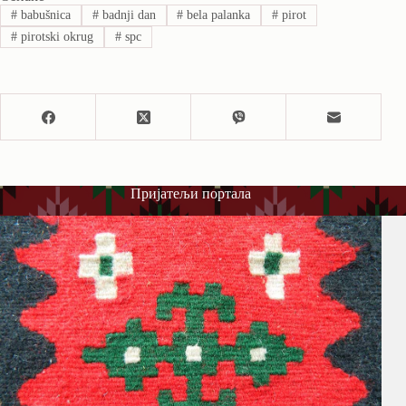
#
babušnica
#
badnji dan
#
bela palanka
#
pirot
#
pirotski okrug
#
spc
Пријатељи портала