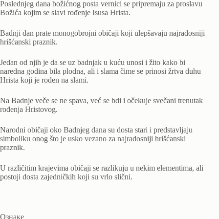
Poslednjeg dana božićnog posta vernici se pripremaju za proslavu
Božića kojim se slavi rođenje Isusa Hrista.
Badnji dan prate monogobrojni običaji koji ulepšavaju najradosniji
hrišćanski praznik.
Jedan od njih je da se uz badnjak u kuću unosi i žito kako bi
naredna godina bila plodna, ali i slama čime se prinosi žrtva duhu
Hrista koji je rođen na slami.
Na Badnje veče se ne spava, već se bdi i očekuje svečani trenutak
rođenja Hristovog.
Narodni običaji oko Badnjeg dana su dosta stari i predstavljaju
simboliku onog što je usko vezano za najradosniji hrišćanski
praznik.
U različitim krajevima običaji se razlikuju u nekim elementima, ali
postoji dosta zajedničkih koji su vrlo slični.
Ознаке