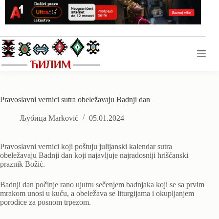
Skip
to
content
Pravoslavni vernici sutra obeležavaju Badnji dan
Љубица Marković
05.01.2024
Pravoslavni vernici koji poštuju julijanski kalendar sutra
obeležavaju Badnji dan koji najavljuje najradosniji hrišćanski
praznik Božić.
Badnji dan počinje rano ujutru sečenjem badnjaka koji se sa prvim
mrakom unosi u kuću, a obeležava se liturgijama i okupljanjem
porodice za posnom trpezom.