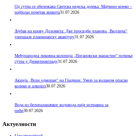
Од сутра се обележава Светска недеља дојења: Мајчино млеко –
најбољи почетак живота
31.07.2026
Љубав на крову Доломита: Две просидбе чланова „Видлича“
улепшале планинарску авантуру
31.07.2026
Међународна ликовна колонија „Погановски манастир“ почиње
сутра у Димитровграду
31.07.2026
Акција „Вози одморан“ на Градини: Умор за воланом опасан
колико и алкохол
30.07.2026
Вода из белопаланачког водовода није исправна за
пиће
30.07.2026
Актуелности
Uncategorized