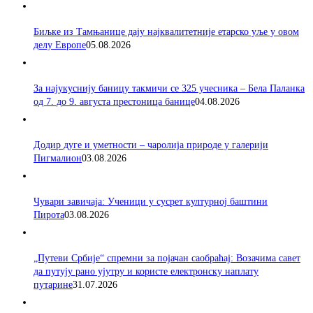
Биљке из Тамњанице дају најквалитетније етарско уље у овом
делу Европе
05.08.2026
За најукуснију баницу такмичи се 325 учесника – Бела Паланка
од 7. до 9. августа престоница банице
04.08.2026
Додир дуге и уметности – чаролија природе у галерији
Пигмалион
03.08.2026
Чувари завичаја: Ученици у сусрет културној баштини
Пирота
03.08.2026
„Путеви Србије“ спремни за појачан саобраћај: Возачима савет
да путују рано ујутру и користе електронску наплату
путарине
31.07.2026