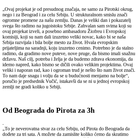
„Ovaj projekat je od presudnog značaja, ne samo za Pirotski okrug,
nego i za Beograd i za celu Srbiju. U strukturalnom smislu znači
ogromne promene za našu zemlju. Danas je veliki dan i pokazatelj
svega što radimo na jugoistoku Srbije. Zahvalan sam svima koji su
ovaj projekat izveli, a posebno ambasadoru Žiofreu i Evropskoj
komisiji, koji su nam dali izuzetno veliki novac, kako bi se naša
Srbija razvijala i bila bolje mesto za život. Hvala evropskim
prijateljima na saradnji, koju izuzetno cenimo. Potrebno je da stalno
radimo, da gradimo nove puteve, nove pruge, da bismo imali snažnu
državu. Naš cilj, potreba i želja je da budemo zdrava ekonomija, da
idemo napred, kako bismo se dičili ovako velikim projektima. Ovaj
veliki i naporan rad, kao i ogroman trud je nešto što nam život znači.
To nam daje snagu i volju da se u budućnosti menjamo na bolje“,
poručio je predsednik Vučić, istakavši da se ni u jednoj evropskoj
zemlji ne gradi koliko u Srbiji.
Od Beograda do Pirota za 3h
.
„To je neverovatna stvar za celu Srbiju, od Pirota do Beograda da
dođete za tri sata. A možete da zamislite koliko ćemo da skratimo