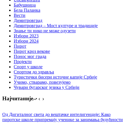
Бабушница
Бела Паланка
Вести
Димитровград
Димитровград – Мост културе и традиције
Знање ти нико не може одузети
Избори 2023
Избори 2024
Пирот
Пирот кроз векове
Понос мог града
Пројекти
Спорт у школе
Спортом до здравља
Туристички бисери источне капије Србије
Учимо, стварамо, повезујемо
Чувари бугарског језика у Србији
Најчитаније
Од Дигиталног света до вештачке интелигенције: Како
пиротске школе припремају ученике за занимања будућности