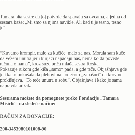
Tamara pita sestre da joj potvrde da spavaju sa ovcama, a jedna od
sestara kaže: „Mi smo sa njima navikle. Ali kad ti je tesno, tesno
je“.
“Kuvamo krompir, malo za kučiće, malo za nas. Morala sam kuče
da vežem unutra jer i kurjaci napadaju nas, nema ko da povede
računa o nama”, kroz suze priča mlađa sestra Roska.
Pokazuje rukom gde kiša „samo“ pada, a gde teče. Objašnjava gde
je i kako pokušala da plehovima i odećom „zabašuri“ da krov ne
prokišnjava. „To teče unutra u sobu“. Objašnjava i kako je sama
napravila odžak.
Sestrama možete da pomognete preko Fondacije „Tamara
Misirlić“ na sledeće načine:
RAČUN ZA DONACIJE:
200-3453980101008-90