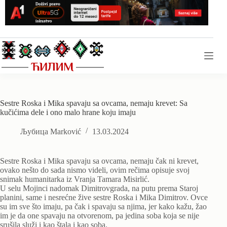
Skip
to
content
Sestre Roska i Mika spavaju sa ovcama, nemaju krevet: Sa
kučićima dele i ono malo hrane koju imaju
Љубица Marković
13.03.2024
Sestre Roska i Mika spavaju sa ovcama, nemaju čak ni krevet,
ovako nešto do sada nismo videli, ovim rečima opisuje svoj
snimak humanitarka iz Vranja Tamara Misirlić.
U selu Mojinci nadomak Dimitrovgrada, na putu prema Staroj
planini, same i nesrećne žive sestre Roska i Mika Dimitrov. Ovce
su im sve što imaju, pa čak i spavaju sa njima, jer kako kažu, žao
im je da one spavaju na otvorenom, pa jedina soba koja se nije
srušila služi i kao štala i kao soba.