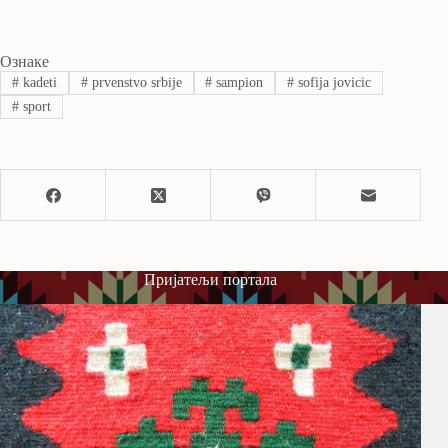
Ознаке
#
kadeti
#
prvenstvo srbije
#
sampion
#
sofija jovicic
#
sport
Пријатељи портала