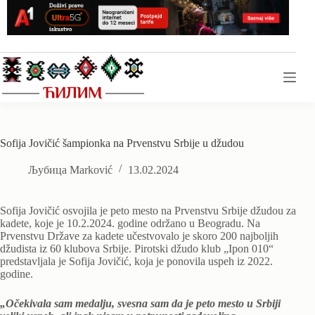
Skip
to
content
Sofija Jovičić šampionka na Prvenstvu Srbije u džudou
Љубица Marković
13.02.2024
Sofija Jovičić osvojila je peto mesto na Prvenstvu Srbije džudou za
kadete, koje je 10.2.2024. godine održano u Beogradu. Na
Prvenstvu Države za kadete učestvovalo je skoro 200 najboljih
džudista iz 60 klubova Srbije. Pirotski džudo klub „Ipon 010“
predstavljala je Sofija Jovičić, koja je ponovila uspeh iz 2022.
godine.
„Očekivala sam medalju, svesna sam da je peto mesto u Srbiji