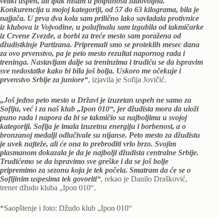
veliki uspeh, ali ipak nisam u potpunosti zadovoljna.
Кonkurencija u mojoj kategoriji, od 57 do 63 kilograma, bila je
najjača. U prva dva kola sam prilično lako savladala protivnice
iz klubova iz Vojvodine, u polufinalu sam izgubila od takmičarke
iz Crvene Zvezde, a borbi za treće mesto sam poražena od
džudistkinje Partizana. Pripremali smo se proteklih mesec dana
za ovo prvenstvo, pa je peto mesto rezultat napornog rada i
treninga. Nastavljam dalje sa treninzima i trudiću se da ispravim
sve nedostatke kako bi bila još bolja. Uskoro me očekuje i
prvenstvo Srbije za juniore“
, izjavila je Sofija Jovičić.
„Još jedno peto mesto u Državi je izuzetan uspeh ne samo za
Sofiju, već i za naš klub „Ipon 010“, jer džudista mora da uloži
puno rada i napora da bi se takmičio sa najboljima u svojoj
kategoriji. Sofija je imala izuzetnu energiju i borbenost, a o
bronzanoj medalji odlučivale su nijanse. Peto mesto za džudistu
je uvek najteže, ali će ona to prebroditi vrlo brzo. Svojim
plasmanom dokazala je da je najbolji džudista centralne Srbije.
Trudićemo se da ispravimo sve greške i da se još bolje
pripremimo za sezonu koja je tek počela. Smatram da će se o
Sofijinim uspesima tek govoriti“
, rekao je Danilo Drašković,
trener džudo kluba „Ipon 010“.
*Saopštenje i foto: Džudo klub „Ipon 010“