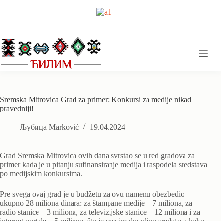
Skip
to
content
Sremska Mitrovica Grad za primer: Konkursi za medije nikad
pravedniji!
Љубица Marković
19.04.2024
Grad Sremska Mitrovica ovih dana svrstao se u red gradova za
primer kada je u pitanju sufinansiranje medija i raspodela sredstava
po medijskim konkursima.
Pre svega ovaj grad je u budžetu za ovu namenu obezbedio
ukupno 28 miliona dinara: za štampane medije – 7 miliona, za
radio stanice – 3 miliona, za televizijske stanice – 12 miliona i za
internet portale – 5 miliona, što je sasvim dovoljno sredstava kako