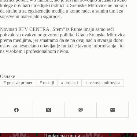
kolege novinari i medijski radnici iz Sremske Mitrovice ne moraju
da strahuju za egzistenciju medija u kome rade, a samim tim i za
sopstvenu materijalnu sigurnost.
Novinari RTV CENTRA „Srem“ iz Rume imaju samo reči
pohvale za ovakvu odgovornu politiku Grada Sremska Mitrovica
prema medijima, jer smatramo da se na ovaj način stvaraju dobri
uslovi za nesmetano obavljanje funkcije javnog informisanja i to
na visokom i profesionalnom nivou.
Ознаке
#
grad za primer
#
mediji
#
projekti
#
sremska mitrovica
Пријатељи портала