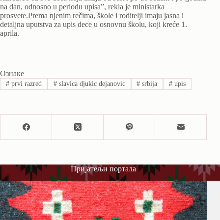
na dan, odnosno u periodu upisa”, rekla je ministarka
prosvete.Prema njenim rečima, škole i roditelji imaju jasna i
detaljna uputstva za upis dece u osnovnu školu, koji kreće 1.
aprila.
Ознаке
#
prvi razred
#
slavica djukic dejanovic
#
srbija
#
upis
Пријатељи портала