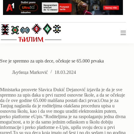
Skip
to
content
Sve je spremno za upis dece, očekuje se 65.000 prvaka
Љубица Marković
18.03.2024
Ministarka prosvete Slavica Đukić Dejanović izjavila je da je sve
spremno za upis đaka u prvi razred osnovne škole, a da se očekuje
da će ove godine 65.000 mališana postati đaci prvaci.Ona je za
Tanjug naglasila da je roditeljima olakšana procedura upisa u
osnovnu školu, kao i da sve mogu uraditi elektronskim putem,
preko platforme eUpis.“Roditeljima je na raspolaganju jedna divna
mogućnost, a to je da samo jednim odlaskom u školu dobiju
informacije i preko platforme e-Upis, upišu svoju decu u prvi
razred.To su sva deca koja imaju od šest i po do sedam i po godina