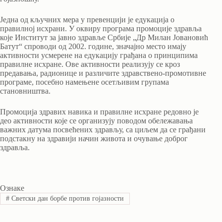
Једна од кључних мера у превенцији је едукација о
правилној исхрани. У оквиру програма промоције здравља
које Институт за јавно здравље Србије „Др Милан Јовановић
Батут“ спроводи од 2002. године, значајно место имају
активности усмерене на едукацију грађана о принципима
правилне исхране. Ове активности реализују се кроз
предавања, радионице и различите здравствено-промотивне
програме, посебно намењене осетљивим групама
становништва.
Промоција здравих навика и правилне исхране редовно је
део активности које се организују поводом обележавања
важних датума посвећених здрављу, са циљем да се грађани
подстакну на здравији начин живота и очување доброг
здравља.
Ознаке
#
Светски дан борбе против гојазности