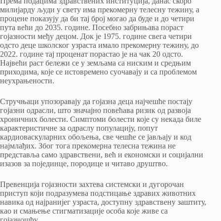
Према подацима здравствених институција, данас скоро
милијарду људи у свету има прекомерну телесну тежину, а
процене показују да би тај број могао да буде и до четири
пута већи до 2035. године. Посебно забрињава пораст
гојазности међу децом. Док је 1975. године свега четири
одсто деце школског узраста имало прекомерну тежину, до
2022. године тај проценат порастао је на чак 20 одсто.
Највећи раст бележи се у земљама са ниским и средњим
приходима, које се истовремено суочавају и са проблемом
неухрањености.
Стручњаци упозоравају да гојазна деца најчешће постају
гојазни одрасли, што значајно повећава ризик од развоја
хроничних болести. Симптоми болести које су некада биле
карактеристичне за одраслу популацију, попут
кардиоваскуларних обољења, све чешће се јављају и код
најмлађих. Због тога прекомерна телесна тежина не
представља само здравствени, већ и економски и социјални
изазов за појединце, породице и читаво друштво.
Превенција гојазности захтева системски и дугорочан
приступ који подразумева подстицање здравих животних
навика од најранијег узраста, доступну здравствену заштиту,
као и смањење стигматизације особа које живе са
гојазношћу.