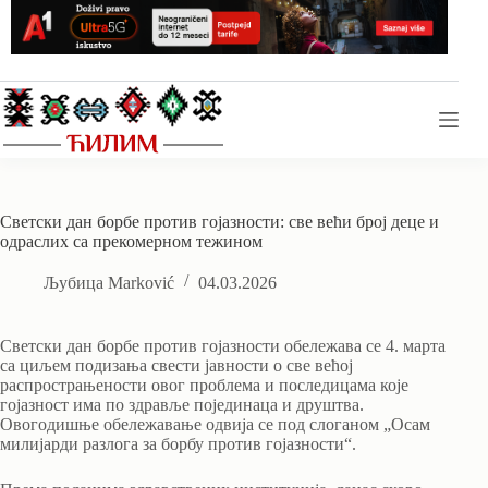
Skip
to
content
Светски дан борбе против гојазности: све већи број деце и
одраслих са прекомерном тежином
Љубица Marković
04.03.2026
Светски дан борбе против гојазности обележава се 4. марта
са циљем подизања свести јавности о све већој
распрострањености овог проблема и последицама које
гојазност има по здравље појединаца и друштва.
Овогодишње обележавање одвија се под слоганом „Осам
милијарди разлога за борбу против гојазности“.