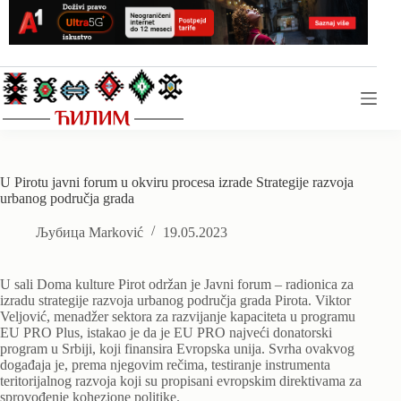
Skip
to
content
U Pirotu javni forum u okviru procesa izrade Strategije razvoja
urbanog područja grada
Љубица Marković
19.05.2023
U sali Doma kulture Pirot održan je Javni forum – radionica za
izradu strategije razvoja urbanog područja grada Pirota. Viktor
Veljović, menadžer sektora za razvijanje kapaciteta u programu
EU PRO Plus, istakao je da je EU PRO najveći donatorski
program u Srbiji, koji finansira Evropska unija. Svrha ovakvog
događaja je, prema njegovim rečima, testiranje instrumenta
teritorijalnog razvoja koji su propisani evropskim direktivama za
sprovođenje kohezione politike.