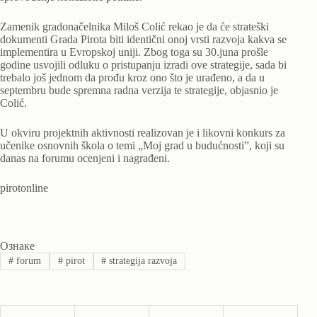
Zamenik gradonačelnika Miloš Colić rekao je da će strateški
dokumenti Grada Pirota biti identični onoj vrsti razvoja kakva se
implementira u Evropskoj uniji. Zbog toga su 30.juna prošle
godine usvojili odluku o pristupanju izradi ove strategije, sada bi
trebalo još jednom da prođu kroz ono što je urađeno, a da u
septembru bude spremna radna verzija te strategije, objasnio je
Colić.
U okviru projektnih aktivnosti realizovan je i likovni konkurs za
učenike osnovnih škola o temi „Moj grad u budućnosti”, koji su
danas na forumu ocenjeni i nagrađeni.
pirotonline
Ознаке
#
forum
#
pirot
#
strategija razvoja