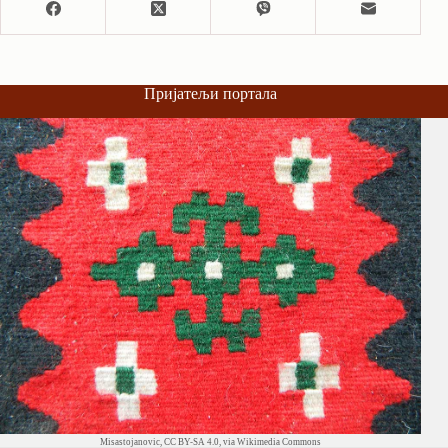
Пријатељи портала
Misastojanovic
,
CC BY-SA 4.0
, via Wikimedia Commons