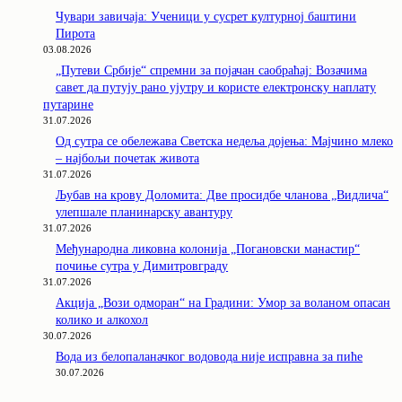
Чувари завичаја: Ученици у сусрет културној баштини
Пирота
03.08.2026
„Путеви Србије“ спремни за појачан саобраћај: Возачима
савет да путују рано ујутру и користе електронску наплату
путарине
31.07.2026
Од сутра се обележава Светска недеља дојења: Мајчино млеко
– најбољи почетак живота
31.07.2026
Љубав на крову Доломита: Две просидбе чланова „Видлича“
улепшале планинарску авантуру
31.07.2026
Међународна ликовна колонија „Погановски манастир“
почиње сутра у Димитровграду
31.07.2026
Акција „Вози одморан“ на Градини: Умор за воланом опасан
колико и алкохол
30.07.2026
Вода из белопаланачког водовода није исправна за пиће
30.07.2026