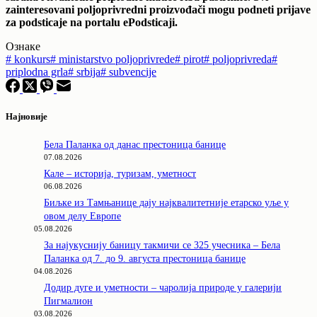
zainteresovani poljoprivredni proizvođači mogu podneti prijave
za podsticaje na portalu ePodsticaji.
Ознаке
#
konkurs
#
ministarstvo poljoprivrede
#
pirot
#
poljoprivreda
#
priplodna grla
#
srbija
#
subvencije
Најновије
Бела Паланка од данас престоница банице
07.08.2026
Кале – историја, туризам, уметност
06.08.2026
Биљке из Тамњанице дају најквалитетније етарско уље у
овом делу Европе
05.08.2026
За најукуснију баницу такмичи се 325 учесника – Бела
Паланка од 7. до 9. августа престоница банице
04.08.2026
Додир дуге и уметности – чаролија природе у галерији
Пигмалион
03.08.2026