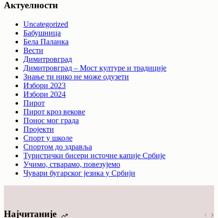
Актуелности
Uncategorized
Бабушница
Бела Паланка
Вести
Димитровград
Димитровград – Мост културе и традиције
Знање ти нико не може одузети
Избори 2023
Избори 2024
Пирот
Пирот кроз векове
Понос мог града
Пројекти
Спорт у школе
Спортом до здравља
Туристички бисери источне капије Србије
Учимо, стварамо, повезујемо
Чувари бугарског језика у Србији
Најчитаније