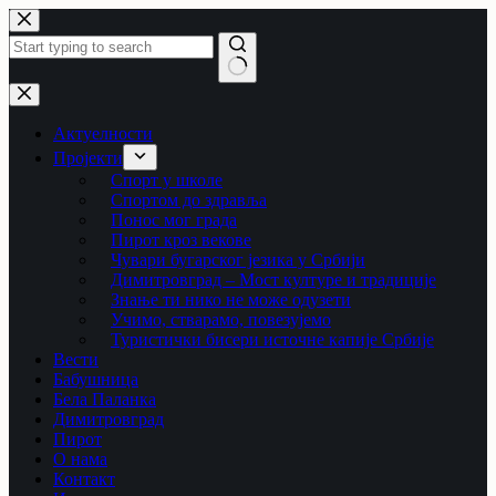
Skip
to
content
No
results
Актуелности
Пројекти
Спорт у школе
Спортом до здравља
Понос мог града
Пирот кроз векове
Чувари бугарског језика у Србији
Димитровград – Мост културе и традиције
Знање ти нико не може одузети
Учимо, стварамо, повезујемо
Туристички бисери источне капије Србије
Вести
Бабушница
Бела Паланка
Димитровград
Пирот
О нама
Контакт