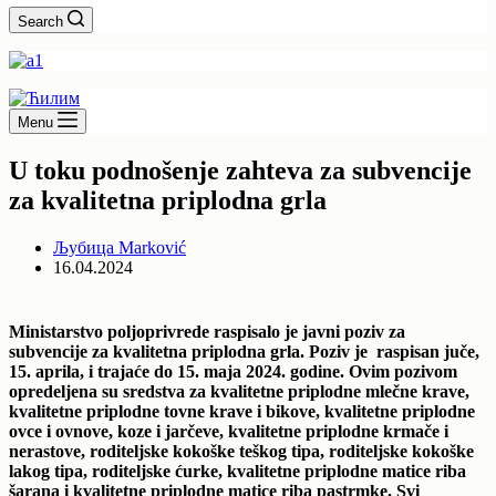
Search
Menu
U toku podnošenje zahteva za subvencije
za kvalitetna priplodna grla
Љубица Marković
16.04.2024
Ministarstvo poljoprivrede raspisalo je javni poziv za
subvencije za kvalitetna priplodna grla. Poziv je raspisan juče,
15. aprila, i trajaće do 15. maja 2024. godine. Ovim pozivom
opredeljena su sredstva za kvalitetne priplodne mlečne krave,
kvalitetne priplodne tovne krave i bikove, kvalitetne priplodne
ovce i ovnove, koze i jarčeve, kvalitetne priplodne krmače i
nerastove, roditeljske kokoške teškog tipa, roditeljske kokoške
lakog tipa, roditeljske ćurke, kvalitetne priplodne matice riba
šarana i kvalitetne priplodne matice riba pastrmke. Svi