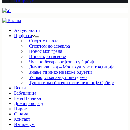
Импресум
Актуелности
Пројекти
Спорт у школе
Спортом до здравља
Понос мог града
Пирот кроз векове
Чувари бугарског језика у Србији
Димитровград – Мост културе и традиције
Знање ти нико не може одузети
Учимо, стварамо, повезујемо
Туристички бисери источне капије Србије
Вести
Бабушница
Бела Паланка
Димитровград
Пирот
О нама
Контакт
Импресум